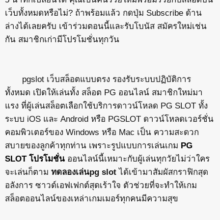
เว็บทั้งหมดหรือไม่? ถ้าพร้อมแล้ว กดปุ่ม Subscribe ด้าน
ล่างได้เลยครับ เข้าร่วมตอนนี้และรับโบนัส สมัครใหม่เช่น
กัน สมาชิกเก่ามีโปรโมชั่นทุกวัน
pgslot เว็บสล็อตแบบตรง รองรับระบบปฏิบัติการ
ทั้งหมด เปิดให้เล่นทั้ง สล็อต PG ออนไลน์ สมาชิกใหม่มา
แรง ที่ผู้เล่นสล็อตเลือกใช้บริการดาวน์โหลด PG SLOT ทั้ง
ระบบ iOS และ Android หรือ PGSLOT ดาวน์โหลดเวอร์ชั่น
คอมพิวเตอร์ของ Windows หรือ Mac เป็น
ความสะดวก
สบายของลูกค้าทุกท่าน เพราะรูปแบบการเล่นเกม
PG
SLOT โปรโมชั่น
ออนไลน์นี้เหมาะกับผู้เล่นทุกวัยไม่ว่าใคร
จะเล่นก็ตาม
ทดลองเล่นpg slot
ได้เข้ามาสัมผัสกราฟิกสุด
อลังการ ซาวด์เอฟเฟกต์สุดเร้าใจ ตัวช่วยที่จะทำให้เกม
สล็อตออนไลน์ของเหล่าเกมเมอร์ทุกคนมีความสุข