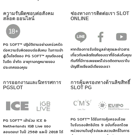
ความรับผิดชอบต่อสังคม
ช่องทางการติดต่อเรา SLOT
สล็อต ออนไลน์
ONLINE
PG SOFT™ ปฏิบัติตามอย่างเคร่งครัด
หากต้องการรับข้อมูลล่าสุดและข่าวสาร
ต่อความรับผิดชอบต่อสังคม ในการเข้า
เกี่ยวกับผลิตภัณฑ์ของเราที่จัดส่งถึงคุณ
สู่เว็บไซต์ของ PG SOFT™ คุณต้องอยู่
ทันทีที่มีการเผยแพร่โปรดติดตามเราใน
ในขีด จำกัด อายุทางกฎหมายของ
บัญชีโซเชียลมีเดียของเรา
ประเทศของคุณ
การออกงานและนิทรรศการ
การคุ้มครองทางด้านลิขสิทธิ์
PGSLOT
SLOT PG
PG SOFT™ ได้รับการคุ้มครองโดย
PG SOFT™ เข้าร่วม ICE &
ใบรับรองสิทธิบัตร 9 ฉบับที่ออกโดย
Netherlands IGB Live ของ
หน่วยงานในยุโรปและสงวนสิทธิ์ในการ
ลอนดอน! ในปี 2560 และปี 2018 ได้