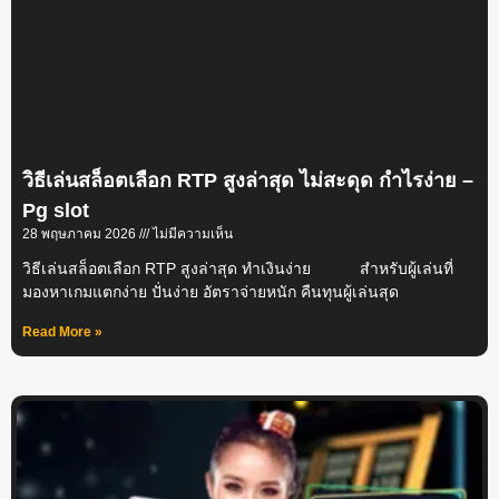
วิธีเล่นสล็อตเลือก RTP สูงล่าสุด ไม่สะดุด กำไรง่าย –
Pg slot
28 พฤษภาคม 2026
ไม่มีความเห็น
วิธีเล่นสล็อตเลือก RTP สูงล่าสุด ทำเงินง่าย สำหรับผู้เล่นที่
มองหาเกมแตกง่าย ปั่นง่าย อัตราจ่ายหนัก คืนทุนผู้เล่นสุด
Read More »