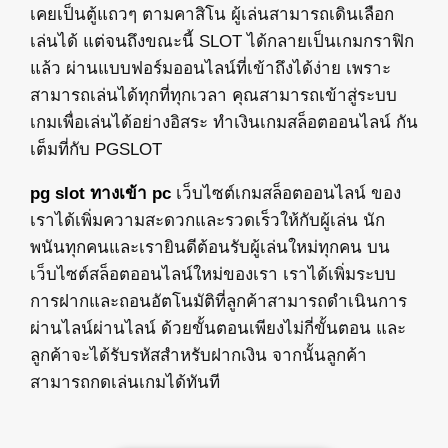
เคยเป็นตู้แถวๆ ตามคาสิโน ผู้เล่นสามารถเดินเลือก
เล่นได้ แต่จนถึงขณะนี้ SLOT ได้กลายเป็นเกมกราฟิก
แล้ว ผ่านแบบฟอร์มออนไลน์ที่เข้าถึงได้ง่าย เพราะ
สามารถเล่นได้ทุกที่ทุกเวลา คุณสามารถเข้าสู่ระบบ
เกมเพื่อเล่นได้อย่างอิสระ ทำเงินเกมสล็อตออนไลน์ กัน
เต็มที่กับ PGSLOT
pg slot ทางเข้า pc
เว็บไซต์เกมสล็อตออนไลน์ ของ
เราได้เพิ่มความสะดวกและรวดเร็วให้กับผู้เล่น นัก
พนันทุกคนและเรายินดีต้อนรับผู้เล่นใหม่ทุกคน บน
เว็บไซต์สล็อตออนไลน์ใหม่ของเรา เราได้เพิ่มระบบ
การฝากและถอนอัตโนมัติที่ลูกค้าสามารถดำเนินการ
ผ่านไลน์ผ่านไลน์ ด้วยขั้นตอนเพียงไม่กี่ขั้นตอน และ
ลูกค้าจะได้รับรหัสสำหรับฝากเงิน จากนั้นลูกค้า
สามารถกดเล่นเกมได้ทันที