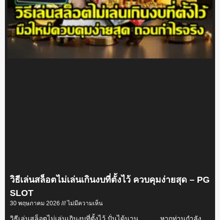
วิธีเล่นสล็อตไม่เล่นเกินงบที่ตั้งไว้ ควบคุมง่ายสุด – PG
SLOT
30 พฤษภาคม 2026
ไม่มีความเห็น
วิธีเล่นสล็อตไม่เล่นเกินงบที่ตั้งไว้ ปั่นได้นาน หากท่านกำลัง