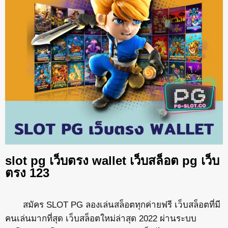
slot pg เว็บตรง wallet เว็บสล็อต pg เว็บ
ตรง 123
สมัคร SLOT PG ลองเล่นสล็อตทุกค่ายฟรี เว็บสล็อตที่มี
คนเล่นมากที่สุด เว็บสล็อตใหม่ล่าสุด 2022 ผ่านระบบ