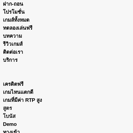
ฝาก-ถอน
โปรโมชั่น
เกมส์ทั้งหมด
ทดลองเล่นฟรี
บทความ
รีวิวเกมส์
ติดต่อเรา
บริการ
เครดิตฟรี
เกมไหนแตกดี
เกมที่มีค่า RTP สูง
สูตร
โบนัส
Demo
ทางเข้า