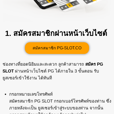
1. สมัครสมาชิกผ่านหน้าเว็บไซต์
สมัครสมาชิก PG-SLOT.CO
ช่องทางที่ยอดนิยิมและสะดวก ลูกค้าสามารถ
สมัคร PG
SLOT
ผ่านหน้าเว็บไซต์ PG ได้ภายใน 3 ขั้นตอน รับ
ยูสเซอร์เข้าใช้งาน ได้ทันที
กรอกหมายเลขโทรศัพท์
สมัครสมาชิก PG SLOT กรอกเบอร์โทรศัพท์ของท่าน ซึ่ง
ภายหลังจะเป็น ยูสเซอร์เข้าสู่ระบบของท่าน จากนั้น