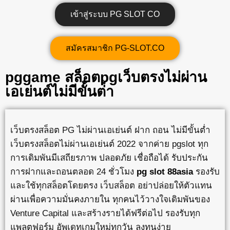
เข้าสู่ระบบ PG SLOT CO
สมัครสมาชิก PG-SLOT.CO
pggame สล็อตpgเว็บตรงไม่ผ่าน
เอเย่นต์ไม่มีขั้นต่ํา
เว็บตรงสล็อต PG ไม่ผ่านเอเย่นต์ ฝาก ถอน ไม่มีขั้นต่ำ
เว็บตรงสล็อตไม่ผ่านเอเย่นต์ 2022 จากค่าย pgslot ทุก
การเดิมพันมีเสถียรภาพ ปลอดภัย เชื่อถือได้ รับประกัน
การฝากและถอนตลอด 24 ชั่วโมง
pg slot 88asia
รองรับ
และใช้ทุกสล็อตโดยตรง เว็บสล็อต อย่าปล่อยให้ตัวแทน
ผ่านเพื่อความมั่นคงภายใน ทุกคนไว้วางใจเดิมพันของ
Venture Capital และสร้างรายได้ฟรีต่อไป รองรับทุก
แพลตฟอร์ม อัพเดทเกมใหม่ทุกวัน ลงทุนง่าย