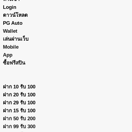
Login
ดาวน์โหลด
PG Auto
Wallet
เล่นผ่านเว็บ
Mobile
App
ซื้อฟรีสปิน
ฝาก 10 รับ 100
ฝาก 20 รับ 100
ฝาก 29 รับ 100
ฝาก 15 รับ 100
ฝาก 50 รับ 200
ฝาก 99 รับ 300