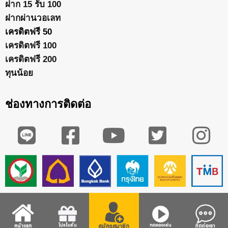
ฝาก 15 รับ 100
ฝากผ่านวอเลท
เครดิตฟรี 50
เครดิตฟรี 100
เครดิตฟรี 200
ทุนน้อย
ช่องทางการติดต่อ