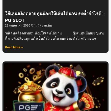
วิธีเล่นสล็อตสายทุนน้อยให้เล่นได้นาน งบต่ำกำไรดี –
PG SLOT
29 พฤษภาคม 2026
ไม่มีความเห็น
วิธีเล่นสล็อตสายทุนน้อยให้เล่นได้นาน ผู้เล่นทุนน้อยเชิญทาง
นี้ทางที่เปลี่ยนทุนนต่ำเป็นกำไรงบโต ถอนง่าย กำไรจริง ถอนจ
Read More »