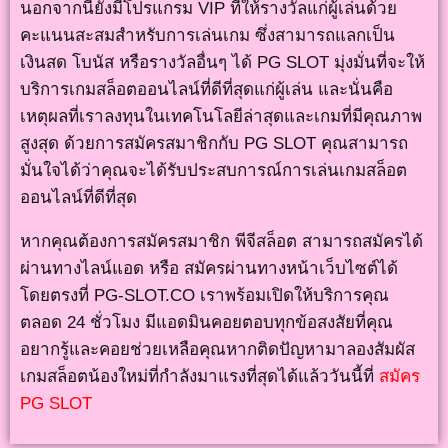
นอกจากนี้ยังมีโปรแกรม VIP ที่ให้รางวัลแก่ผู้เล่นด้วย
คะแนนสะสมสำหรับการเล่นเกม ซึ่งสามารถแลกเป็น
เงินสด โบนัส หรือรางวัลอื่นๆ ได้ PG SLOT มุ่งมั่นที่จะให้
บริการเกมสล็อตออนไลน์ที่ดีที่สุดแก่ผู้เล่น และนั่นคือ
เหตุผลที่เราลงทุนในเทคโนโลยีล่าสุดและเกมที่มีคุณภาพ
สูงสุด ด้วยการสมัครสมาชิกกับ PG SLOT คุณสามารถ
มั่นใจได้ว่าคุณจะได้รับประสบการณ์การเล่นเกมสล็อต
ออนไลน์ที่ดีที่สุด
หากคุณต้องการสมัครสมาชิก พีจีสล็อต สามารถสมัครได้
ผ่านทางไลน์แอด หรือ สมัครผ่านทางหน้าเว็บไซต์ได้
โดยตรงที่ PG-SLOT.CO เราพร้อมเปิดให้บริการคุณ
ตลอด 24 ชั่วโมง มีแอดมินคอยตอบทุกข้อสงสัยที่คุณ
อยากรู้และคอยช่วยเหลือคุณหากติดปัญหามาลองสัมผัส
เกมสล็อตน้องใหม่ที่กำลังมาแรงที่สุดได้แล้ววันนี้ที่
สมัคร
PG SLOT