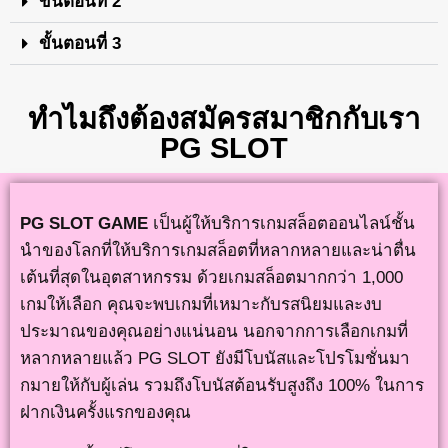
ขั้นตอนที่ 2
ขั้นตอนที่ 3
ทำไมถึงต้องสมัครสมาชิกกับเรา
PG SLOT
PG SLOT GAME
เป็นผู้ให้บริการเกมสล็อตออนไลน์ชั้น
นำของโลกที่ให้บริการเกมสล็อตที่หลากหลายและน่าตื่น
เต้นที่สุดในอุตสาหกรรม ด้วยเกมสล็อตมากกว่า 1,000
เกมให้เลือก คุณจะพบเกมที่เหมาะกับรสนิยมและงบ
ประมาณของคุณอย่างแน่นอน นอกจากการเลือกเกมที่
หลากหลายแล้ว PG SLOT ยังมีโบนัสและโปรโมชั่นมา
กมายให้กับผู้เล่น รวมถึงโบนัสต้อนรับสูงถึง 100% ในการ
ฝากเงินครั้งแรกของคุณ