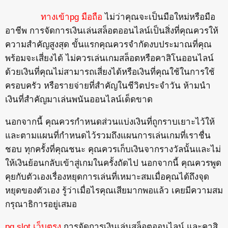
ทางเข้าpg มือถือ
ไม่ว่าคุณจะเป็นมือใหม่หรือมือ
อาชีพ การจัดการเงินเล่นสล็อตออนไลน์เป็นสิ่งที่คุณควรให้
ความสำคัญสูงสุด ขั้นแรกคุณควรจำกัดงบประมาณที่คุณ
พร้อมจะเสี่ยงได้ ไม่ควรเล่นเกมสล็อตหรือคาสิโนออนไลน์
ด้วยเงินที่คุณไม่สามารถเสี่ยงได้หรือเงินที่คุณใช้ในการใช้
ครอบครัว หรือรายจ่ายที่สำคัญในชีวิตประจำวัน ห้ามนำ
เงินที่สำคัญมาเล่นพนันออนไลน์เด็ดขาด
นอกจากนี้ คุณควรกำหนดส่วนแบ่งเงินที่ถูกราบเยาะไว้ให้
และตามแผนที่กำหนดไว้รวมถึงแผนการเล่นเกมที่เราชื่น
ชอบ ทุกครั้งที่คุณชนะ คุณควรเก็บเงินจากรางวัลนั้นและไม่
ให้เงินย้อนกลับเข้าสู่เกมในครั้งถัดไป นอกจากนี้ คุณควรพูด
คุยกับตัวเองเรื่องหยุดการเล่นที่เหมาะสมเมื่อคุณได้ถึงจุด
หยุดของตัวเอง รู้ว่าเมื่อไรคุณเสียมากพอแล้ว เคยมีความสม
กรุณาธิการอยู่เสมอ
pg slot เว็บตรง
การจัดการเงินเล่นสล็อตออนไลน์ และคาสิ