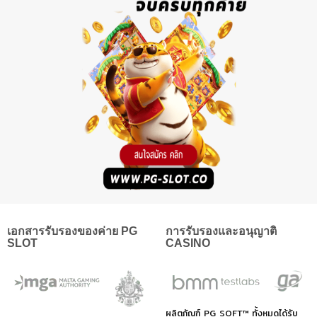
เอกสารรับรองของค่าย PG
การรับรองและอนุญาติ
SLOT
CASINO
ผลิตภัณฑ์ PG SOFT™ ทั้งหมดได้รับ