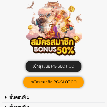
เข้าสู่ระบบ PG SLOT CO
สมัครสมาชิก PG-SLOT.CO
ขั้นตอนที่ 1