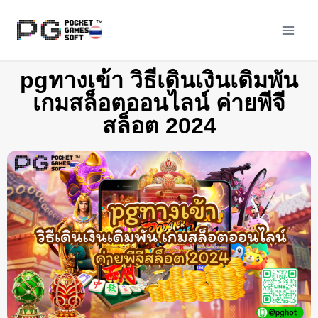
pgทางเข้า วิธีเดินเงินเดิมพัน
เกมสล็อตออนไลน์ ค่ายพีจี
สล็อต 2024