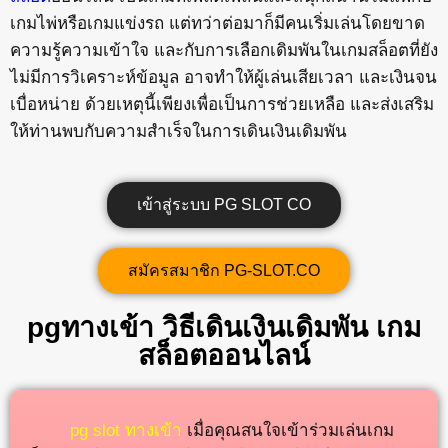
เกมไพ่หรือเกมแข่งรถ แต่ทว่าต่อมาก็มีคนเริ่มเล่นโดยขาด
ความรู้ความเข้าใจ และกับการเลือกเดิมพันในเกมสล็อตที่ยัง
ไม่มีการวิเคราะห์ข้อมูล อาจทำให้ผู้เล่นเสียเวลา และเงินจน
เบื่อหน่าย ด้วยเหตุนี้เพียงเพื่อเป็นการช่วยเหลือ และส่งเสริม
ให้ท่านพบกับความสำเร็จในการเดินเงินเดิมพัน
เข้าสู่ระบบ PG SLOT CO
สมัครสมาชิก PG-SLOT.CO
pgทางเข้า วิธีเดินเงินเดิมพัน เกม
สล็อตออนไลน์
pg slot ทางเข้า
เมื่อคุณสนใจเข้าร่วมเล่นเกม