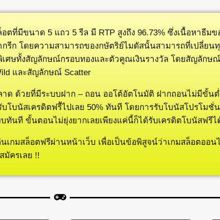
อตที่มีขนาด 5 แถว 5 รีล
มี RTP สูงถึง 96.73% ซึ่งเนื้อหาธีม
้ากรีก โดยความสามารถของกษัตริย์ไมดัสนั้นสามารถที่เปลี่ยนทุกสิ
ติพิเศษทั้งสัญลักษณ์กรอบทองและตัวคูณเงินรางวัล โดยสัญลักษณ
Wild และสัญลักษณ์ Scatter
พลาด ด้วยที่มีระบบฝาก – ถอน ออโต้อัตโนมัติ ฝากถอนไม่มีขั้นต
ี้รับโบนัสเครดิตฟรีัไปเลย 50% ทันที โดยการรับโบนัสโปรโมชั่น
ันที ขั้นตอนไม่ยุ่งยากเลยเพียงแค่นี้ก็ได้รับเครดิตโบนัสฟรีไ
เกมสล็อตฟรีผ่านหน้าเว็บ เพื่อเป็นข้อพิสูจน์ว่าเกมสล็อตออนไ
สมัครเลย !!