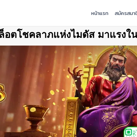
หน้าแรก
สมัครสมาช
ล็อตโชคลาภแห่งไมดัส มาแรงใน