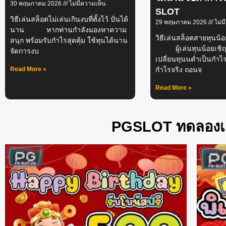
30 พฤษภาคม 2026
ไม่มีความเห็น
SLOT
วิธีเล่นสล็อตไม่เล่นเกินงบที่ตั้งไว้ ปั่นได้
29 พฤษภาคม 2026
ไม่ม
นาน หากท่านกำลังมองหาความ
วิธีเล่นสล็อตสายทุนน้
สนุก พร้อมรับกำไรสุดคุ้ม ใช้ทุนได้นาน
ผู้เล่นทุนน้อยเชิญท
จัดการงบ
เปลี่ยนทุนนต่ำเป็นกำ
กำไรจริง ถอนจ
Read More »
Read More »
PGSLOT ทดลองเล่น