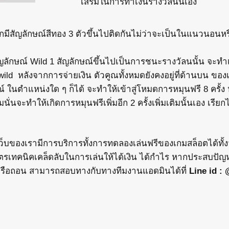
เสริมในการทำเงินรางวัลนั้นเอง
ากมีสัญลักษณ์สีทอง 3 ตัวขึ้นไปติดกันไม่ว่าจะเป็นในแนวนอนห
ญลักษณ์ Wild 1 สัญลักษณ์ขึ้นไปเป็นการชนะรางวัลนนั้น จะท
ld หลังจากการจ่ายเงิน ตัวคูณทั้งหมดยังคงอยู่ที่ด้านบน ขอ
ณ์ ในตำแหน่งใด ๆ ก็ได้ จะทำให้เข้าสู่โหมดการหมุนฟรี 8 ครั้
นั่นจะทำให้เกิดการหมุนฟรีเพิ่มอีก 2 ครั้งเพิ่มเติมนั้นเอง เรีย
เว็บของเรามีการบริการทั้งการทดลองเล่นฟรีของเกมสล็อตได้ทั้ง
รเทคนิคเคล็ดลับในการเล่นให้ได้เงิน ได้กำไร หากประสบปัญ
หรือถอน สามารถสอบทางกับทางทีมงานแอดมินได้ที่
Line id :