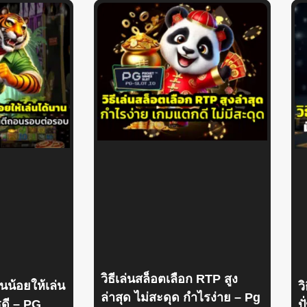
วิธีเล่นสล็อตเลือก RTP สูง
ุนน้อยให้เล่น
ว
ล่าสุด ไม่สะดุด กำไรง่าย – Pg
ดี – PG
ป