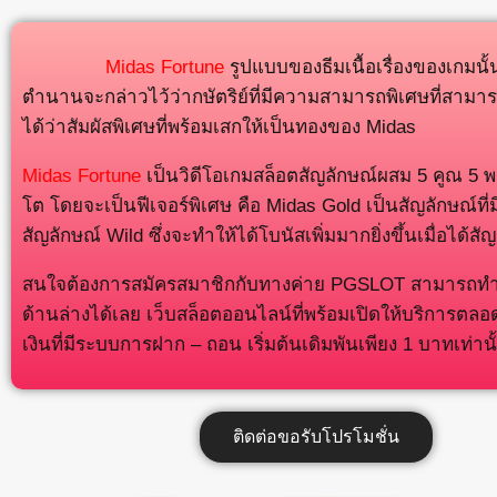
Midas Fortune
รูปแบบของธีมเนื้อเรื่องของเกมน
ตำนานจะกล่าวไว้ว่ากษัตริย์ที่มีความสามารถพิเศษที่สามารถเ
ได้ว่าสัมผัสพิเศษที่พร้อมเสกให้เป็นทองของ Midas
Midas Fortune
เป็นวิดีโอเกมสล็อตสัญลักษณ์ผสม 5 คูณ 5 
โต โดยจะเป็นฟีเจอร์พิเศษ คือ Midas Gold เป็นสัญลักษณ์ที
สัญลักษณ์ Wild ซึ่งจะทำให้ได้โบนัสเพิ่มมากยิ่งขึ้นเมื่อได้
สนใจต้องการสมัครสมาชิกกับทางค่าย PGSLOT สามารถทำได้ง่า
ด้านล่างได้เลย เว็บสล็อตออนไลน์ที่พร้อมเปิดให้บริการต
เงินที่มีระบบการฝาก – ถอน เริ่มต้นเดิมพันเพียง 1 บาทเท่าน
ติดต่อขอรับโปรโมชั่น