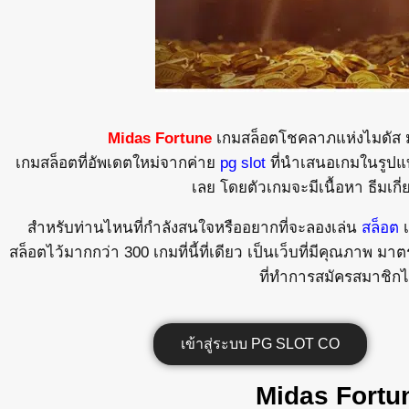
Midas Fortune
เกมสล็อตโชคลาภแห่งไมดัส มา
เกมสล็อตที่อัพเดตใหม่จากค่าย
pg slot
ที่นำเสนอเกมในรูปแบ
เลย โดยตัวเกมจะมีเนื้อหา ธีมเก
สำหรับท่านไหนที่กำลังสนใจหรืออยากที่จะลองเล่น
สล็อต
เ
สล็อตไว้มากกว่า 300 เกมที่นี้ที่เดียว เป็นเว็บที่มีคุณภ
ที่ทำการสมัครสมาชิกไ
เข้าสู่ระบบ PG SLOT CO
Midas Fortun