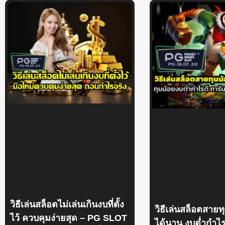
วิธีเล่นสล็อตไม่เล่นเกินงบที่ตั้ง
วิธีเล่นสล็อตสายท
ไว้ ควบคุมง่ายสุด – PG SLOT
ได้นาน งบต่ำกำไร