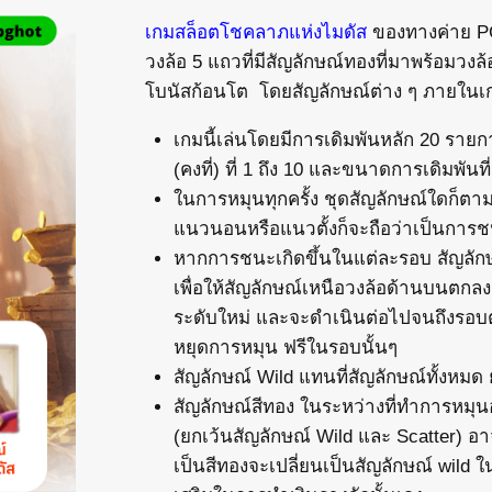
เกมสล็อตโชคลาภแห่งไมดัส
ของทางค่าย 
วงล้อ 5 แถวที่มีสัญลักษณ์ทองที่มาพร้อมวงล้อต
โบนัสก้อนโต
โดยสัญลักษณ์ต่าง ๆ ภายในเก
เกมนี้เล่นโดยมีการเดิมพันหลัก 20 ราย
(คงที่) ที่ 1 ถึง 10 และขนาดการเดิมพันที่
ในการหมุนทุกครั้ง ชุดสัญลักษณ์ใดก็ตาม 5
แนวนอนหรือแนวตั้งก็จะถือว่าเป็นการช
หากการชนะเกิดขึ้นในแต่ละรอบ สัญลัก
เพื่อให้สัญลักษณ์เหนือวงล้อด้านบนตกลงม
ระดับใหม่ และจะดำเนินต่อไปจนถึงรอบต่อ
หยุดการหมุน ฟรีในรอบนั้นๆ
สัญลักษณ์ Wild แทนที่สัญลักษณ์ทั้งหมด
สัญลักษณ์สีทอง ในระหว่างที่ทำการหมุนอย
(ยกเว้นสัญลักษณ์ Wild และ Scatter) อา
เป็นสีทองจะเปลี่ยนเป็นสัญลักษณ์ wild ใ