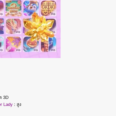
อต 3D
r Lady
: สูง