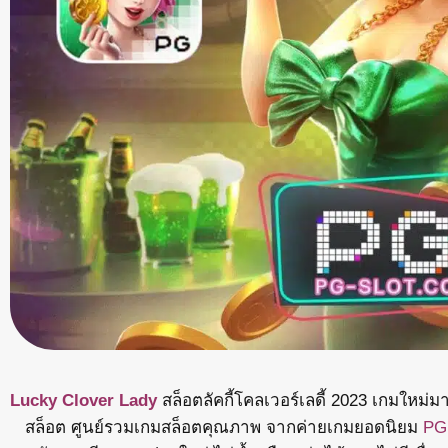
Lucky Clover Lady
สล็อตลัคกี้โคลเวอร์เลดี้ 2023 เกมใหม่
สล็อต ศูนย์รวมเกมสล็อตคุณภาพ จากค่ายเกมยอดนิยม
PG