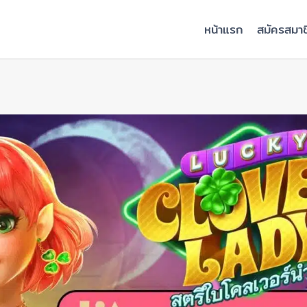
หน้าแรก
สมัครสมาช