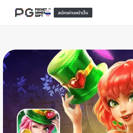
สมัครผ่านหน้าเว็บ