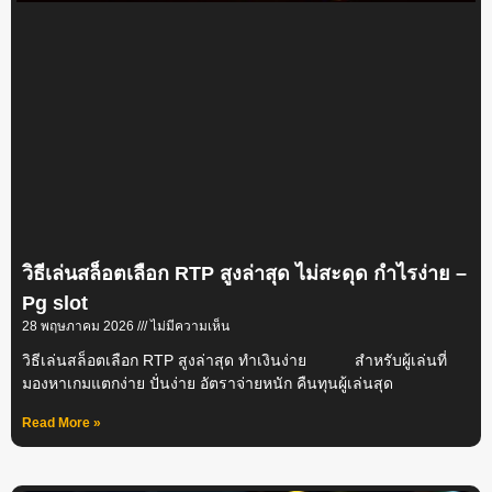
วิธีเล่นสล็อตเลือก RTP สูงล่าสุด ไม่สะดุด กำไรง่าย –
Pg slot
28 พฤษภาคม 2026
ไม่มีความเห็น
วิธีเล่นสล็อตเลือก RTP สูงล่าสุด ทำเงินง่าย สำหรับผู้เล่นที่
มองหาเกมแตกง่าย ปั่นง่าย อัตราจ่ายหนัก คืนทุนผู้เล่นสุด
Read More »