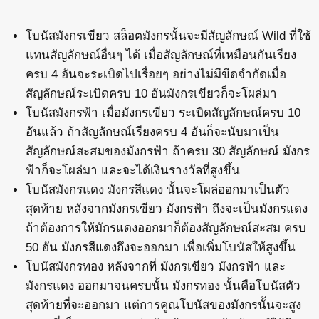
โบนัสมังกรเขียว สล็อตมังกรนั้นจะมีสัญลักษณ์ Wild ที่ใช้
แทนสัญลักษณ์อื่นๆ ได้ เมื่อสัญลักษณ์ที่เหมือนกันเรียง
ครบ 4 อันจะระเบิดไปเรื่อยๆ อย่างไม่มีขีดจำกัดเมื่อ
สัญลักษณ์ระเบิดครบ 10 อันมังกรเขียวก็จะโผล่มา
โบนัสมังกรฟ้า เมื่อมังกรเขียว ระเบิดสัญลักษณ์ครบ 10
อันแล้ว ถ้าสัญลักษณ์เรียงครบ 4 อันก็จะนับมาเป็น
สัญลักษณ์สะสมของมังกรฟ้า ถ้าครบ 30 สัญลักษณ์ มังกร
ฟ้าก็จะโผล่มา และจะได้เงินรางวัลที่สูงขึ้น
โบนัสมังกรแดง มังกรสีแดง นั้นจะโผล่ออกมาเป็นตัว
สุดท้าย หลังจากมังกรเขียว มังกรฟ้า ถึงจะเป็นมังกรแดง
ถ้าต้องการให้มักรแดงออกมาก็ต้องสัญลักษณ์สะสม ครบ
50 อัน มังกรสีแดงถึงจะออกมา เพื่อเพิ่มโบนัสให้สูงขึ้น
โบนัสมังกรทอง หลังจากที่ มังกรเขียว มังกรฟ้า และ
มังกรแดง ออกมาจนครบนั้น มังกรทอง นั้นคือโบนัสตัว
สุดท้ายที่จะออกมา แต่การคูณโบนัสของมังกรนั้นจะสูง