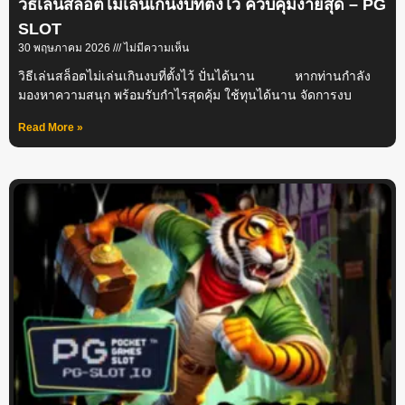
วิธีเล่นสล็อตไม่เล่นเกินงบที่ตั้งไว้ ควบคุมง่ายสุด – PG
SLOT
30 พฤษภาคม 2026
ไม่มีความเห็น
วิธีเล่นสล็อตไม่เล่นเกินงบที่ตั้งไว้ ปั่นได้นาน หากท่านกำลัง
มองหาความสนุก พร้อมรับกำไรสุดคุ้ม ใช้ทุนได้นาน จัดการงบ
Read More »