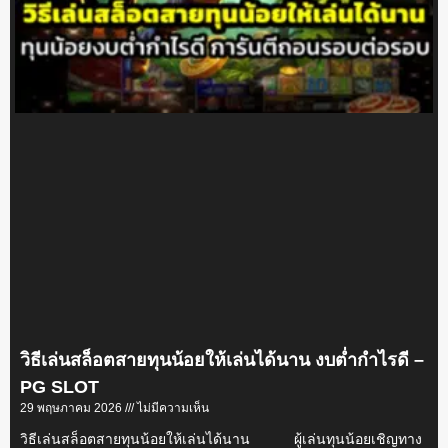
วิธีเล่นสล็อตสายทุนน้อยให้เล่นได้นาน งบต่ำกำไรดี –
PG SLOT
29 พฤษภาคม 2026
ไม่มีความเห็น
วิธีเล่นสล็อตสายทุนน้อยให้เล่นได้นาน ผู้เล่นทุนน้อยเชิญทาง