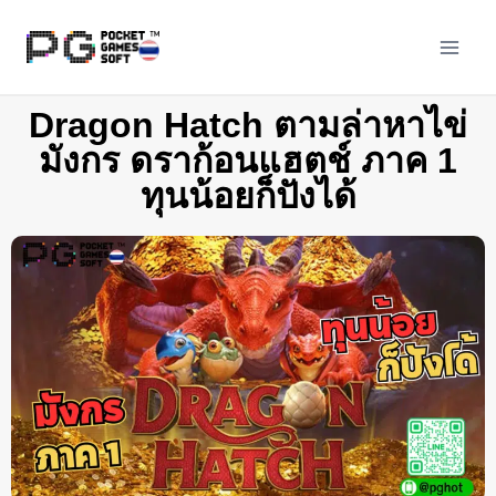
Dragon Hatch ตามล่าหาไข่
มังกร ดราก้อนแฮตช์ ภาค 1
ทุนน้อยก็ปังได้