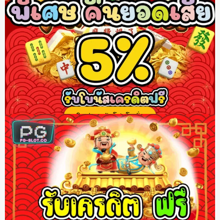
ขอรับคืนยอดเสียด้วยตนเอง เท่านั้น
ที่ 5 ของเดือน ลูกค้าจะต้องแจ้งและต้องติดต่อกับทีมงานเพื่อ
ไม่เกินวันที่ 5 ของเดือนถัดไป การขอรับ คืนยอดเสีย ก่อนวัน
การคืนยอดเสียจะคืนให้เป็นเครดิตเติมใน User และคืนให้
ติดต่อขอรับโปรโมชั่น
เลย
ยอดฝากเกิน 10,000 บาท ลุ้นรับสิทธิ์ได้ทุกวันที่หวยออกได้
กับหวยรางวัลที่ 1 แค่เป็นสมาชิกกับเว็บเรา ครบ 1 เดือน มี