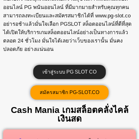
ออนไลน์ PG พนันออนไลน์ ที่มีมากมายสำหรับคุณทุกคน
สามารถลงทะเบียนและสมัครสมาชิกได้ที่ www.pg-slot.co
อย่ารอช้าแล้วมั่นใจเลือก PGSLOT สล็อตออนไลน์ที่ดีที่สุด
ได้เปิดให้บริการเกมสล็อตออนไลน์อย่างเป็นทางการแล้ว
ตลอด 24 ชั่วโมง มั่นใจได้เลยว่าเว็บของเรานั้น มั่นคง
ปลอดภัย อย่างแน่นอน
เข้าสู่ระบบ PG SLOT CO
สมัครสมาชิก PG-SLOT.CO
Cash Mania เกมสล็อตคลั่งไคล้
เงินสด