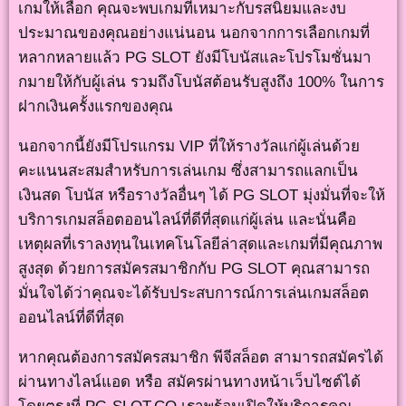
เกมให้เลือก คุณจะพบเกมที่เหมาะกับรสนิยมและงบ
ประมาณของคุณอย่างแน่นอน นอกจากการเลือกเกมที่
หลากหลายแล้ว PG SLOT ยังมีโบนัสและโปรโมชั่นมา
กมายให้กับผู้เล่น รวมถึงโบนัสต้อนรับสูงถึง 100% ในการ
ฝากเงินครั้งแรกของคุณ
นอกจากนี้ยังมีโปรแกรม VIP ที่ให้รางวัลแก่ผู้เล่นด้วย
คะแนนสะสมสำหรับการเล่นเกม ซึ่งสามารถแลกเป็น
เงินสด โบนัส หรือรางวัลอื่นๆ ได้ PG SLOT มุ่งมั่นที่จะให้
บริการเกมสล็อตออนไลน์ที่ดีที่สุดแก่ผู้เล่น และนั่นคือ
เหตุผลที่เราลงทุนในเทคโนโลยีล่าสุดและเกมที่มีคุณภาพ
สูงสุด ด้วยการสมัครสมาชิกกับ PG SLOT คุณสามารถ
มั่นใจได้ว่าคุณจะได้รับประสบการณ์การเล่นเกมสล็อต
ออนไลน์ที่ดีที่สุด
หากคุณต้องการสมัครสมาชิก พีจีสล็อต สามารถสมัครได้
ผ่านทางไลน์แอด หรือ สมัครผ่านทางหน้าเว็บไซต์ได้