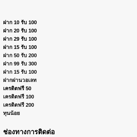
ฝาก 10 รับ 100
ฝาก 20 รับ 100
ฝาก 29 รับ 100
ฝาก 15 รับ 100
ฝาก 50 รับ 200
ฝาก 99 รับ 300
ฝาก 15 รับ 100
ฝากผ่านวอเลท
เครดิตฟรี 50
เครดิตฟรี 100
เครดิตฟรี 200
ทุนน้อย
ช่องทางการติดต่อ