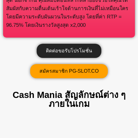
สุด นอกจากนี้ คุณสมบัติอันหลากหลายยังช่วยให้คุณได้
สัมผัสกับความตื่นเต้นเร้าใจด้านการเงินที่ไม่เหมือนใคร
โดยมีความระดับผันผวนในระดับสูง โดยที่ค่า RTP =
96.75% โดยเงินรางวัลสูงสุด x2,000
ติดต่อขอรับโปรโมชั่น
สมัครสมาชิก PG-SLOT.CO
Cash Mania สัญลักษณ์ต่าง ๆ
ภายในเกม