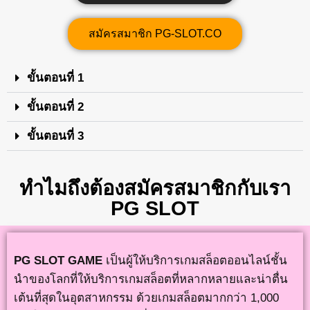
สมัครสมาชิก PG-SLOT.CO
ขั้นตอนที่ 1
ขั้นตอนที่ 2
ขั้นตอนที่ 3
ทำไมถึงต้องสมัครสมาชิกกับเรา
PG SLOT
PG SLOT GAME
เป็นผู้ให้บริการเกมสล็อตออนไลน์ชั้น
นำของโลกที่ให้บริการเกมสล็อตที่หลากหลายและน่าตื่น
เต้นที่สุดในอุตสาหกรรม ด้วยเกมสล็อตมากกว่า 1,000