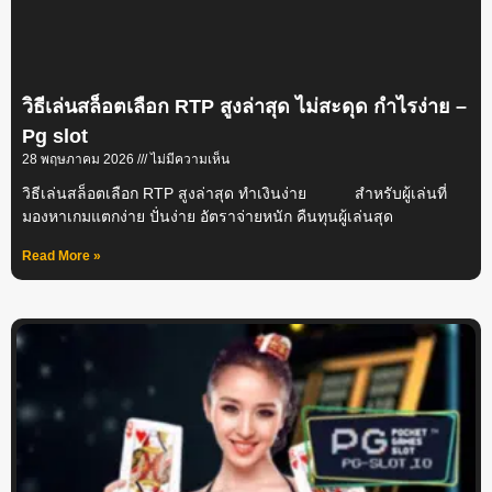
วิธีเล่นสล็อตเลือก RTP สูงล่าสุด ไม่สะดุด กำไรง่าย –
Pg slot
28 พฤษภาคม 2026
ไม่มีความเห็น
วิธีเล่นสล็อตเลือก RTP สูงล่าสุด ทำเงินง่าย สำหรับผู้เล่นที่
มองหาเกมแตกง่าย ปั่นง่าย อัตราจ่ายหนัก คืนทุนผู้เล่นสุด
Read More »