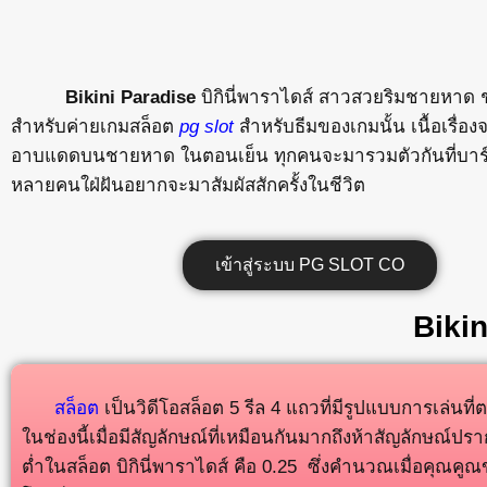
Bikini Paradise
บิกินี่พาราไดส์ สาวสวยริมชายหาด ช
สำหรับ
ค่าย
เกมสล็อต
pg slot
สำหรับธีมของเกมนั้น เนื้อเรื่อ
อาบแดดบนชายหาด ในตอนเย็น ทุกคนจะมารวมตัวกันที่บาร์ริ
หลายคนใฝ่ฝันอยากจะมาสัมผัสสักครั้งในชีวิต
เข้าสู่ระบบ PG SLOT CO
Bikin
สล็อต
เป็นวิดีโอสล็อต 5 รีล 4 แถวที่มีรูปแบบการเล่
ในช่องนี้เมื่อมีสัญลักษณ์ที่เหมือนกันมากถึงห้าสัญลักษณ์ปร
ต่ำในสล็อต บิกินี่พาราไดส์ คือ 0.25 ซึ่งคำนวณเมื่อคุณคูณข