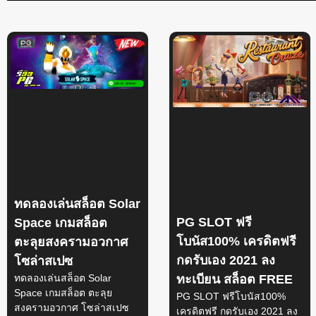
ทดลองเล่นสล็อต Solar
PG SLOT ฟรี
Space เกมสล็อต
โบนัส100% เครดิตฟรี
ตะลุยสงครามอวกาศ
กดรับเอง 2021 ลง
โซล่าสเปซ
ทะเบียน สล็อต FREE
ทดลองเล่นสล็อต Solar
Space เกมสล็อต ตะลุย
PG SLOT ฟรีโบนัส100%
สงครามอวกาศ โซล่าสเปซ
เครดิตฟรี กดรับเอง 2021 ลง