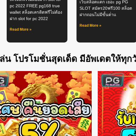
เว็บสล็อตแตก เยอะ pg PG
pc 2022 FREE pg168 true
SLOT สมัคร20ฟรี100 สล็อต
wallet สล็อตเครดิตฟรีไม่ต้อง
ฝากถอนไม่มีขั้นต่ําแ
ฝาก slot for pc 2022
Read More »
Read More »
 โปรโมชั่นสุดเด็ด มีอัพเดตให้ทุกว
ยอดเสียด้วยตนเอง เท่านั้น
ลุ้นรับส
องแจ้งและต้องติดต่อกับทีมงานเพื่อขอรับคืน
เว็บเรา ครบ 1
ับ คืนยอดเสีย ก่อนวันที่ 5 ของเดือน ลูกค้าจะ
ของท่านตรงกับ
ละคืนให้ไม่เกินวันที่ 5 ของเดือนถัดไป การ
เครดิตฟรี 500
รคืนยอดเสียจะคืนให้เป็นเครดิตเติมใน User