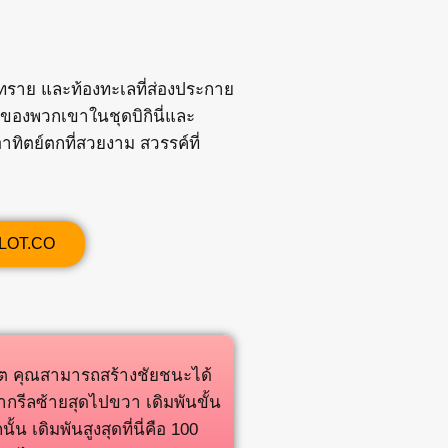
ดทราย และท้องทะเลที่ส่องประกาย
ามของพวกเขาในชุดบิกินี่และ
ิตย์ตกที่สวยงาม สวรรค์ที่
SLOT.CO
็อต คุณสามารถสร้างชัยชนะได้
จากรีลซ้ายสุดไปขวา เดิมพันขั้น
น เดิมพันสูงสุดที่นี่คือ 100