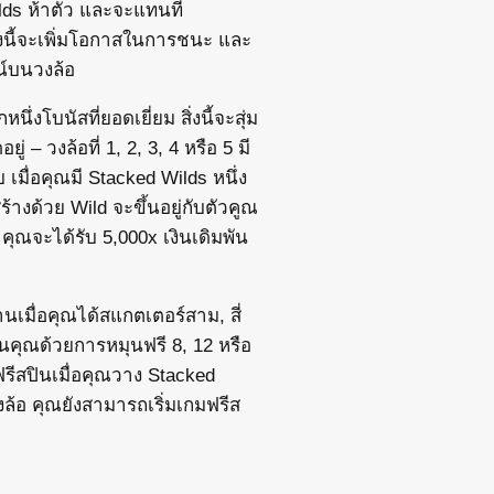
lds ห้าตัว และจะแทนที่
ิ่งนี้จะเพิ่มโอกาสในการชนะ และ
ณ์บนวงล้อ
นึ่งโบนัสที่ยอดเยี่ยม สิ่งนี้จะสุ่ม
่ – วงล้อที่ 1, 2, 3, 4 หรือ 5 มี
 เมื่อคุณมี Stacked Wilds หนึ่ง
้างด้วย Wild จะขึ้นอยู่กับตัวคูณ
คุณจะได้รับ 5,000x เงินเดิมพัน
นเมื่อคุณได้สแกตเตอร์สาม, สี่
ทนคุณด้วยการหมุนฟรี 8, 12 หรือ
ฟรีสปินเมื่อคุณวาง Stacked
งล้อ คุณยังสามารถเริ่มเกมฟรีส