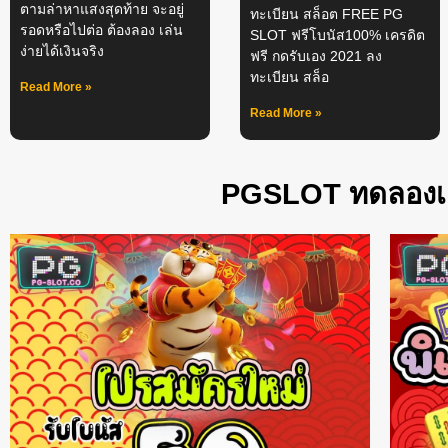
ตามล่าหาแสงสุดท้าย จะอยู่
ทะเบียน สล็อต FREE PG
รอดหรือไปต่อ ต้องลอง เล่น
SLOT ฟรีโบนัส100% เครดิต
ง่ายได้เงินจริง
ฟรี กดรับเอง 2021 ลง
ทะเบียน สล็อ
Read More »
Read More »
PGSLOT ทดลองเล่น
เท่านั้น
ต้
แจ้งและต้องติดต่อกับทีมงานเพื่อขอรับด้วยตนเอง
ขอร
50% ฟรี pg slot โปรโมชั่น50% ลูกค้าจะต้อง
แ
โปรโมชั่น สมัครสมาชิกใหม่ รับโบนัส ฟรีเครดิต
กา