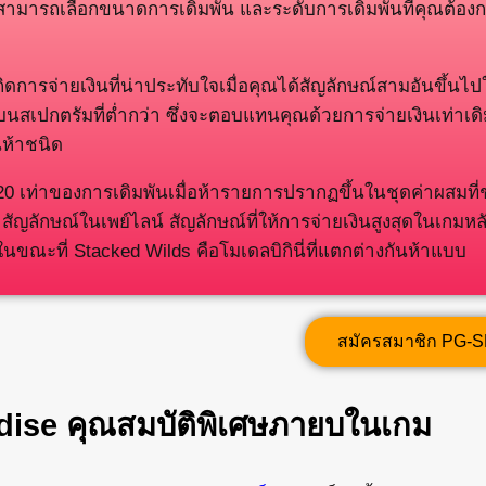
สามารถเลือกขนาดการเดิมพัน และระดับการเดิมพันที่คุณต้องกา
กิดการจ่ายเงินที่น่าประทับใจเมื่อคุณได้สัญลักษณ์สามอันขึ้นไ
บนสเปกตรัมที่ต่ำกว่า ซึ่งจะตอบแทนคุณด้วยการจ่ายเงินเท่าเดิม 
นห้าชนิด
20 เท่าของการเดิมพันเมื่อห้ารายการปรากฏขึ้นในชุดค่าผสมที
้าสัญลักษณ์ในเพย์ไลน์
สัญลักษณ์ที่ให้การจ่ายเงินสูงสุดในเกมหล
 ในขณะที่ Stacked Wilds คือโมเดลบิกินี่ที่แตกต่างกันห้าแบบ
สมัครสมาชิก PG-
adise คุณสมบัติพิเศษภายบในเกม