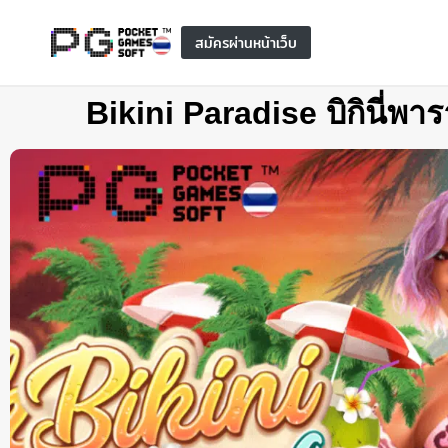
สมัครผ่านหน้าเว็บ
Bikini Paradise บิกินี่พ