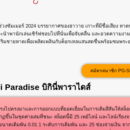
่วงซัมเมอร์ 2024 บรรยากาศของฮาวาย เกาะที่มีชื่อเสียง หา
งจะนำพานักเล่นเซิร์ฟชอบไปที่นั่นเพื่อจับคลื่น และอวดความง
มชายหาดเพื่อเพลิดเพลินกับค็อกเทลแสนสดชื่นพร้อมชมพระอาท
สมัครสมาชิก PG-
i Paradise บิกินี่พาราไดส์
นที่ตรงไปตรงมาและการออกแบบที่ยอดเยี่ยมในการเติมสีสันให้สล
ากฏขึ้นในชุดค่าผสมที่ชนะ สล็อตนี้มี 25 เพย์ไลน์ และไลน์เรียง
นาดเดิมพัน 0.01 1 ระดับการเดิมพัน และ 25 ช่องจ่ายเงิน จากนั้