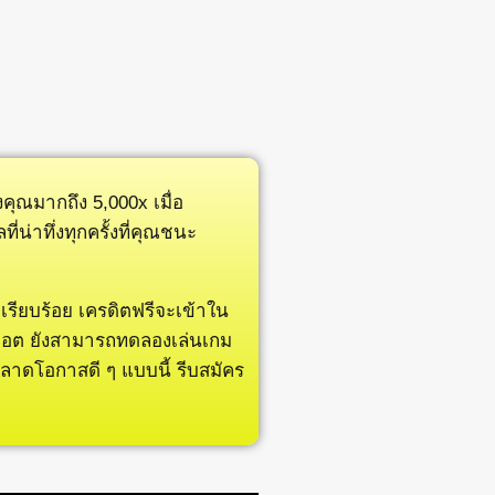
คุณมากถึง 5,000x เมื่อ
น่าทึ่งทุกครั้งที่คุณชนะ
เรียบร้อย เครดิตฟรีจะเข้าใน
ล็อต ยังสามารถทดลองเล่นเกม
พลาดโอกาสดี ๆ แบบนี้ รีบสมัคร