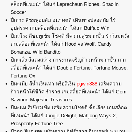
สล็อตที่แนะนำ ได้แก่ Leprechaun Riches, Shaolin
Soccer
ปีเถาะ สีชมพูอมส้ม อนาคตดี เดินทางปลอดภัย ไร้
อุปสรรค เกมสล็อตที่แนะนำ ได้แก่ Buffalo Win
ปีมะโรง สีชมพูเข้ม โชคดี มีความสุขมากขึ้น รักก็สมหวัง
เกมสล็อตที่แนะนำ ได้แก่ Hood vs Wolf, Candy
Bonanza, Wild Bandito
ปีมะเส็ง สีแดงสว่าง การงานเจริญก้าวหน้ามากขึ้น เกม
สล็อตที่แนะนำ ได้แก่ Double Fortune, Fortune Mouse,
Fortune Ox
ปีมะเมีย สีน้ำเงินเทา หรือสีเงิน
pgwin888
เสริมความ
ก้าวหน้าให้ชีวิต ร่ำรวย เกมสล็อตที่แนะนำ ได้แก่ Gem
Saviour, Majestic Treasures
ปีมะแม สีเขียวเข้ม เสริมความโชคดี ชื่อเสียง เกมสล็อต
ที่แนะนำ ได้แก่ Jungle Delight, Mahjong Ways 2,
Prosperity Fortune Tree
ปีวอก สีแดงสด เสริมความอู้ฟู่ร่ำรวย กินหรูอยู่แพง เกม