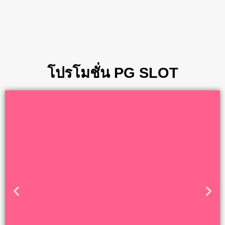
โปรโมชั่น PG SLOT