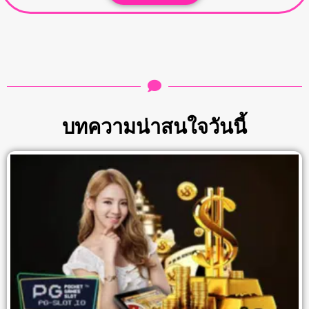
บทความน่าสนใจวันนี้