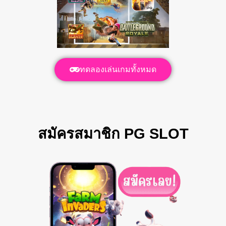
ทดลองเล่นเกมทั้งหมด
สมัครสมาชิก PG SLOT