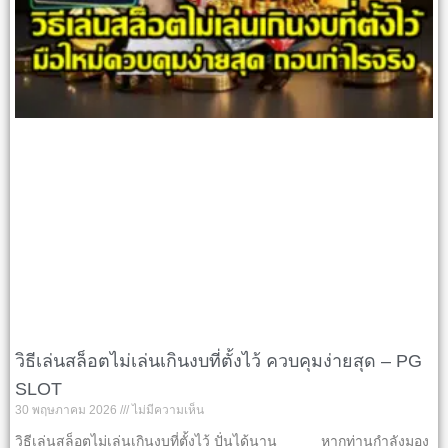
วิธีเล่นสล็อตไม่เล่นเกินงบที่ตั้งไว้ ควบคุมง่ายสุด – PG
SLOT
30 พฤษภาคม 2026
ไม่มีความเห็น
วิธีเล่นสล็อตไม่เล่นเกินงบที่ตั้งไว้ ปั่นได้นาน หากท่านกำลังมอง