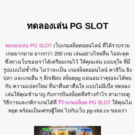
ทดลองเล่น PG SLOT
ทดลองเล่น PG SLOT
เว็บเกมสล็อตออนไลน์ ที่ได้รวบรวม
เกมมากมาย มากกว่า 200 เกม เล่นอย่างไหลลื่น ไม่สะดุด
ซึ่งทางเว็บของเราได้เตรียมเกมไว้ ให้คุณเล่น แบบจุใจ ที่มี
รูปแบบไม่ซ้ำกัน ไม่ว่าจะเป็น เกมสล็อตออนไลน์ คาสิโน ยิง
ปลา และเกมอื่น ๆ อีกเพียบ สล็อตpg แน่นอนว่าคุณจะได้พบ
กับ ความแปลกใหม่ ที่น่าตื่นตาตื่นใจ แบบไม่มีเบื่อ ทดลอง
เล่นให้คุณชำนาญ กับการปั่นสล็อตที่สร้างกำไร สามารถดู
วิธีการและกติกาเกมได้ที่
รีวิวเกมสล็อต PG SLOT
ให้คุณไม่
หยุด พร้อมเป็นเศรษฐีใหม่ ไปกับเว็บ pg-slot.co ของเรา