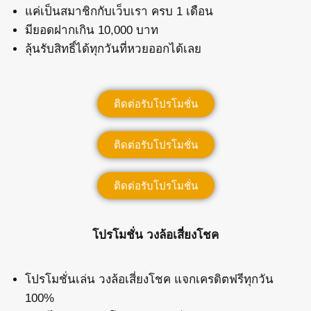
แค่เป็นสมาชิกกับเว็บเรา ครบ 1 เดือน
มียอดฝากเกิน 10,000 บาท
ลุ้นรับสิทธิ์ได้ทุกวันที่หวยออกได้เลย
ติดต่อรับโปรโมชั่น
ติดต่อรับโปรโมชั่น
ติดต่อรับโปรโมชั่น
โปรโมชั่น วงล้อเสี่ยงโชค
โปรโมชั่นเล่น วงล้อเสี่ยงโชค แจกเครดิตฟรีทุกวัน
100%