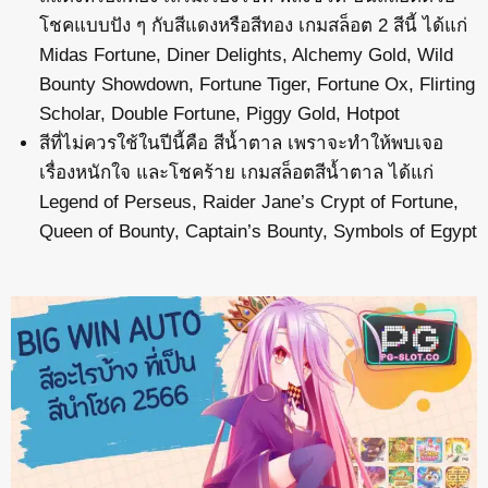
โชคแบบปัง ๆ กับสีแดงหรือสีทอง เกมสล็อต 2 สีนี้ ได้แก่
Midas Fortune, Diner Delights, Alchemy Gold, Wild
Bounty Showdown, Fortune Tiger, Fortune Ox, Flirting
Scholar, Double Fortune, Piggy Gold, Hotpot
สีที่ไม่ควรใช้ในปีนี้คือ สีน้ำตาล เพราจะทำให้พบเจอ
เรื่องหนักใจ และโชคร้าย เกมสล็อตสีน้ำตาล ได้แก่
Legend of Perseus, Raider Jane’s Crypt of Fortune,
Queen of Bounty, Captain’s Bounty, Symbols of Egypt