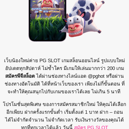
เว็บน้องใหม่ค่าย PG SLOT เกมสล็อนออนไลน์ รูปแบบใหม่
อัปเดตทุกสัปดาห์ ไม่ซ้ำใคร มีเกมให้เล่นมากกว่า 200 เกม
สมัครพีจีสล็อต
ได้ผ่านช่องทางไลน์แอด @pghot หรือผ่าน
ช่องทางอัตโนมัติ ได้ที่หน้าเว็บของเรา เพียงไม่กี่ขั้นตอน ที่
จะทำให้คุณสนุกไปกับเกมของเราได้เลย ไม่เกิน 5 นาที
โปรโมชั่นสุดพิเศษ ของการสมัครสมาชิกใหม่ ให้คุณได้เลือก
อีกเพียบ ฝากครั้งแรกขั้นต่ำ เริ่มตั้งแต่ 1 บาท ฝาก – ถอน
ได้ไม่จำกัดจำนวน ไม่จำกัดเวลา รับเงินรางวัลของคุณได้
ทุกที่ทุกเวลาได้แล้ว วันนี้
สมัคร PG SLOT