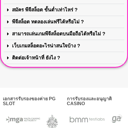
สมัคร พีจีสล็อต ขั้นต่ำเท่าไหร่ ?
พีจีสล็อต ทดลองเล่นฟรีได้หรือไม่ ?
สามารถเล่นเกมพีจีสล็อตบนมือถือได้หรือไม่ ?
เว็บเกมสล็อตอะไรน่าสนใจบ้าง ?
ติดต่อเจ้าหน้าที่ ยังไง ?
เอกสารรับรองของค่าย PG
การรับรองและอนุญาติ
SLOT
CASINO