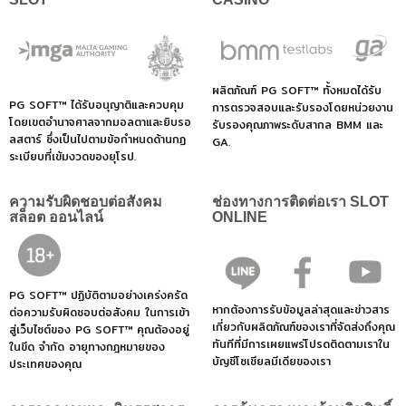
ผลิตภัณฑ์ PG SOFT™ ทั้งหมดได้รับ
PG SOFT™ ได้รับอนุญาติและควบคุม
การตรวจสอบและรับรองโดยหน่วยงาน
โดยเขตอำนาจศาลจากมอลตาและยิบรอ
รับรองคุณภาพระดับสากล BMM และ
ลสตาร์ ซึ่งเป็นไปตามข้อกำหนดด้านกฏ
GA.
ระเบียบที่เข้มงวดของยุโรป.
ความรับผิดชอบต่อสังคม
ช่องทางการติดต่อเรา SLOT
สล็อต ออนไลน์
ONLINE
PG SOFT™ ปฏิบัติตามอย่างเคร่งครัด
หากต้องการรับข้อมูลล่าสุดและข่าวสาร
ต่อความรับผิดชอบต่อสังคม ในการเข้า
เกี่ยวกับผลิตภัณฑ์ของเราที่จัดส่งถึงคุณ
สู่เว็บไซต์ของ PG SOFT™ คุณต้องอยู่
ทันทีที่มีการเผยแพร่โปรดติดตามเราใน
ในขีด จำกัด อายุทางกฎหมายของ
บัญชีโซเชียลมีเดียของเรา
ประเทศของคุณ