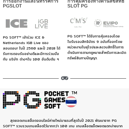
การออกงานและนิทรรศการ
การคุ้มครองทางด้านลิขสิทธิ์
PGSLOT
SLOT PG
PG SOFT™ ได้รับการคุ้มครองโดย
PG SOFT™ เข้าร่วม ICE &
ใบรับรองสิทธิบัตร 9 ฉบับที่ออกโดย
Netherlands IGB Live ของ
หน่วยงานในยุโรปและสงวนสิทธิ์ในการ
ลอนดอน! ในปี 2560 และปี 2018 ได้
ดำเนินการตามกฎหมายสำหรับการละเมิด
รับการตอบรับอย่างดีและมีการร่วมมือ
ทรัพย์สินทางปัญญา.
กับ บริษัท ต่างๆใน 100 อันดับต้น ๆ
สุดยอดเกมสล็อตออนไลน์ค่ายใหม่มาแรงที่สุดในปี 2021 พัฒนาจาก PG
SOFT™ รวบรวมเกมสล็อตไว้มากกว่า 100 เกม เกมสล็อตแจ็ตพอตแตกง่ายมาก