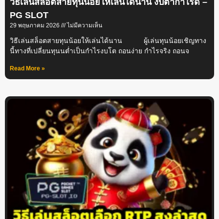
วิธีเล่นสล็อตสายทุนน้อยให้เล่นได้นาน งบต่ำกำไรดี –
PG SLOT
29 พฤษภาคม 2026
ไม่มีความเห็น
วิธีเล่นสล็อตสายทุนน้อยให้เล่นได้นาน ผู้เล่นทุนน้อยเชิญทาง
นี้ทางที่เปลี่ยนทุนนต่ำเป็นกำไรงบโต ถอนง่าย กำไรจริง ถอนจ
Read More »