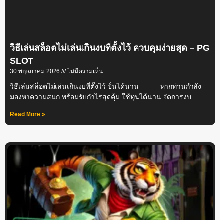
วิธีเล่นสล็อตไม่เล่นเกินงบที่ตั้งไว้ ควบคุมง่ายสุด – PG
SLOT
30 พฤษภาคม 2026
ไม่มีความเห็น
วิธีเล่นสล็อตไม่เล่นเกินงบที่ตั้งไว้ ปั่นได้นาน หากท่านกำลัง
มองหาความสนุก พร้อมรับกำไรสุดคุ้ม ใช้ทุนได้นาน จัดการงบ
Read More »