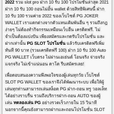
2022
รวม slot pro ฝาก 10 รับ 100 โปรโมชั่นล่าสุด 2021
ฝาก 10 รับ 100 ถอนไม่อั้น wallet ด้วยสิทธิพิเศษนี้ ฝาก
10 รับ 100 รวมค่าย 2022 ของเว็บไซต์ PG JOKER
WALLET เราแตกต่างจากตัวแทนเดิมพันอื่น ๆ รวมถึงกฎ
ง่ายๆ ไม่ต้องทำกิจกรรมเหมือนเว็บอื่น เครดิตฟรี. ไม่
จำเป็นต้องแบ่งปัน เพียงสมัครและกดรับโปรโมชั่น และ
ฝากเท่านั้น
PG SLOT โปรโมชั่น
แล้วรับเครดิตฟรีเพิ่ม
ทันที 90 บาท (รวมเครดิตฟรี 100) ฝาก 10 รับ 100 Auto
PG WALLET เว็บตรง ไม่ผ่านเอเย่นต์ โอนจริง จ่ายจริง
แจกจริง ไม่เข้าแน่นอน ตาโต รีบสมัครเลย!
เพื่อตอบสนองความพึงพอใจของผู้เล่นทุกวัย เว็บไซต์
SLOT PG WALLET ของเราจึงได้พัฒนาระบบ เพื่อให้ผู้
เล่นทุกท่านสามารถเล่นสล็อต PG ฝาก-ถอน ทรู วอลเล็ท
ได้อย่างราบรื่น รวมถึงบริการฝาก-ถอน AUTO ของผู้
เล่น
ทดลองเล่น PG
อย่างรวดเร็วภายใน 15 วินาที
นอกจากนี้คุณยังสามารถฝากและถอนโปรโมชั่น SLOT