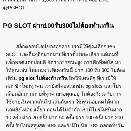
@PGHOT
PG SLOT ฝาก100รับ300ไม่ต้องทําเทริน
สล็อตออนไลน์ของทุกค่าย เรามีให้คุณเลือก PG
SLOT และอื่นๆอีกมากมายที่เราตั้งใจจะเลือก แต่เกมที่
แจ็กพอตแตกบ่อยดี อัตราการชนะสูง กราฟิกที่สดใส มา
ให้คุณเล่น โดยเฉพาะพิเศษวันนี้ ฝาก 100 รับ 300 ไม่ต้อง
เทิร์น
pg slot ไม่ต้องทําเทริน
สิทธิพิเศษดีๆ ที่เรามีให้
สมาชิกใหม่ทุกคน เรายังมีคอลเลกชัน pg slots และโปร
สล็อตอีกมากมายที่ทุกค่ายรอคุณอยู่ ไม่ต้องกังวลกับการ
ใช้จ่ายเงินมากเกินไป เล่นกับเรา ใช้ทุนน้อยแต่ได้มาก
แถมยังไม่ต้องเลี้ยว ถอนได้ไม่จำกัด เรามีโปรโมชั่นฝาก
10 ครั้ง ฝาก 20 ครั้ง ฝาก 50 ครั้ง ฝาก 100 ครั้ง ฝาก 200
ครั้ง รับโบนัสสูงสุด 50% และยังมีโบนัส 10% ตลอดทั้งวัน