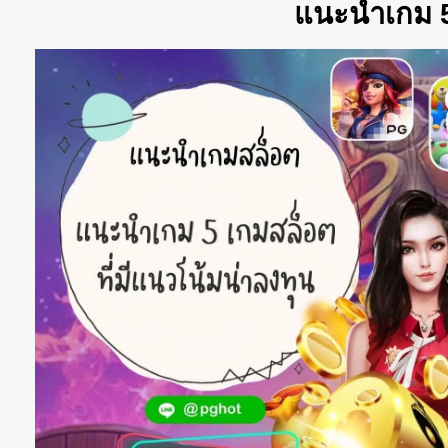
แนะนำเกม 5 