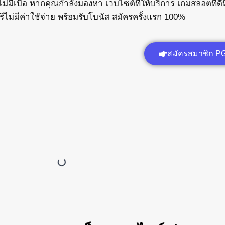
่มีเบื่อ หากคุณกำลังมองหา เว็บไซต์ที่ให้บริการ เกมสล็อตที่ดีท
รีไม่มีค่าใช้จ่าย พร้อมรับโบนัส สมัครครั้งแรก 100%
สมัครสมาชิก P