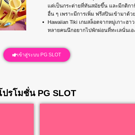
แต่เป็นกระต่ายที่ทันสมัยขึ้น และมีกติก
อื่น ๆ เพราะมีการเพิ่ม ฟรีสปินเข้ามาด้วย ทั
Hawaiian Tiki เกมสล็อตจากหมู่เกาะฮาวา
หลายคนนึกอยากไปพักผ่อนที่ทะเลนั่นเอ
เข้าสู่ระบบ PG SLOT
โปรโมชั่น PG SLOT