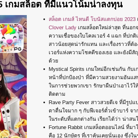
เกมสล็อต ที่มีแนวโน้มน่าลงทุน
สล็อต เกมส์ ไหนดี โบนัสแตกบ่อย 2023
Clover Lady
เกมสล็อตใหม่ล่าสุด ที่นอกจ
ความเชื่อของใบโคลเวอร์ 4 แฉก ที่ปกติแ
สาวน้อยสุดน่ารักแทน และเรื่องราวที่ต้
เวอร์แห่งความโชคดีของเธอ และยังมีสัญล
ด้วย
Mystical Spirits เกมใหม่อีกเช่นกัน กับเ
หน้าที่ปกป้องป่า ที่มีความสวยงามอันแส
ในการช่วยพวกเขา รักษาผืนป่าเอาไว้ให้ไ
ติดตาม
Rave Party Fever สาวสวยดีเจ ที่มีรูปแ
ตาตื่นใจมาก ๆ กับฟีเจอร์ตั๋วเข้าบาร์ จาก
ในระดับที่แตกต่างกัน เรียกได้ว่า น่าสน
Fortune Rabbit เกมสล็อตออนไลน์ ที่มาใ
คือ 12 นักษัตร ที่เราคุ้นเคยนั่นเอง ซึ่ง