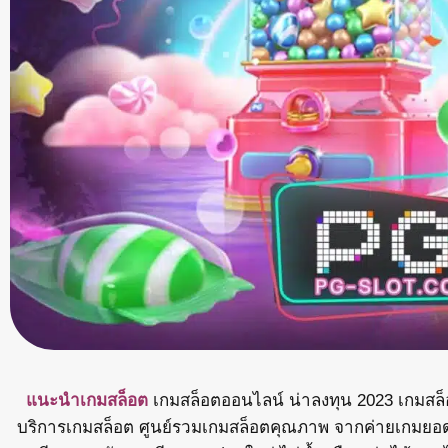
แนะนำเกมสล็อต
เกมสล็อตออนไลน์ น่าลงทุน 2023 เกมสล็อต
บริการเกมสล็อต ศูนย์รวมเกมสล็อตคุณภาพ จากค่ายเกมยอ