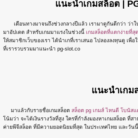
แนะนำเกมสล็อต | PG
เดือนทางมาจนถึงช่วงกลางปีแล้ว เรามาดูกันดีกว่า ว่าในช่วง
มาอัปเดต สำหรับเกมมาแรงในช่วงนี้
เกมสล็อตที่แตกง่ายที่สุ
ให้สมาชิกเว็บของเรา ได้นำเกที่เราเสนอ ไปลองลงทุนดู เพื่อ
ที่เรารวบรวมมาแนะนำ pg-slot.co
แนะนำเกมสล
มาแล้วกับรายชื่อเกมสล็อต
สล็อต pg เกมส์ ไหนดี โบนัสแ
โน้มว่า จะได้เงินรางวัลที่สูง ใครที่กำลังมองหาเกมสล็อต ที่ส
ค่ายพีจีสล็อต ที่มีความยอดนิยมที่สุด ในประเทศไทย และวันน