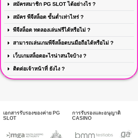
สมัครสมาชิก PG SLOT ได้อย่างไร ?
สมัคร พีจีสล็อต ขั้นต่ำเท่าไหร่ ?
พีจีสล็อต ทดลองเล่นฟรีได้หรือไม่ ?
สามารถเล่นเกมพีจีสล็อตบนมือถือได้หรือไม่ ?
เว็บเกมสล็อตอะไรน่าสนใจบ้าง ?
ติดต่อเจ้าหน้าที่ ยังไง ?
เอกสารรับรองของค่าย PG
การรับรองและอนุญาติ
SLOT
CASINO