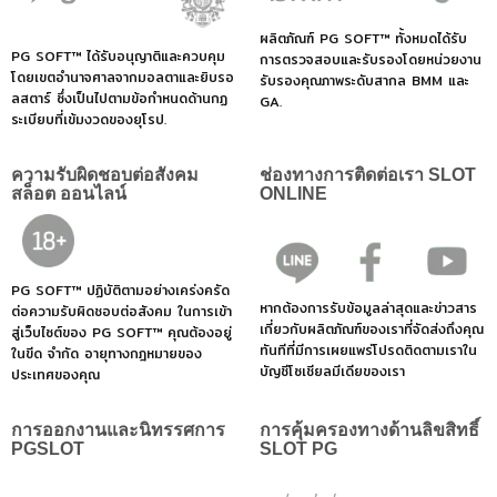
ผลิตภัณฑ์ PG SOFT™ ทั้งหมดได้รับ
PG SOFT™ ได้รับอนุญาติและควบคุม
การตรวจสอบและรับรองโดยหน่วยงาน
โดยเขตอำนาจศาลจากมอลตาและยิบรอ
รับรองคุณภาพระดับสากล BMM และ
ลสตาร์ ซึ่งเป็นไปตามข้อกำหนดด้านกฏ
GA.
ระเบียบที่เข้มงวดของยุโรป.
ความรับผิดชอบต่อสังคม
ช่องทางการติดต่อเรา SLOT
สล็อต ออนไลน์
ONLINE
PG SOFT™ ปฏิบัติตามอย่างเคร่งครัด
หากต้องการรับข้อมูลล่าสุดและข่าวสาร
ต่อความรับผิดชอบต่อสังคม ในการเข้า
เกี่ยวกับผลิตภัณฑ์ของเราที่จัดส่งถึงคุณ
สู่เว็บไซต์ของ PG SOFT™ คุณต้องอยู่
ทันทีที่มีการเผยแพร่โปรดติดตามเราใน
ในขีด จำกัด อายุทางกฎหมายของ
บัญชีโซเชียลมีเดียของเรา
ประเทศของคุณ
การออกงานและนิทรรศการ
การคุ้มครองทางด้านลิขสิทธิ์
PGSLOT
SLOT PG