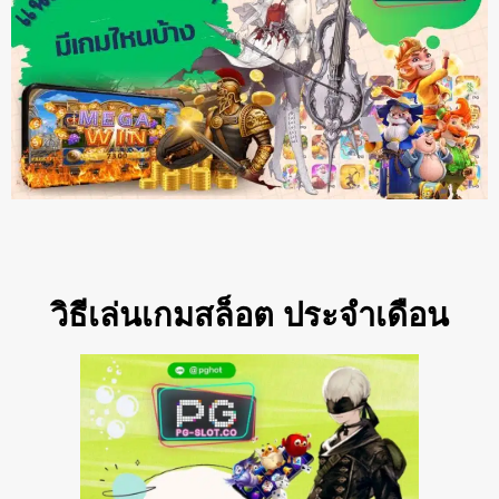
วิธีเล่นเกมสล็อต ประจำเดือน