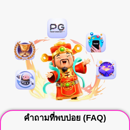
คำถามที่พบบ่อย (FAQ)