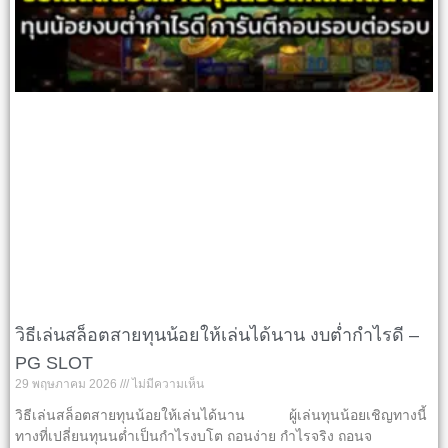
วิธีเล่นสล็อตสายทุนน้อยให้เล่นได้นาน งบต่ำกำไรดี –
PG SLOT
29 พฤษภาคม 2026
ไม่มีความเห็น
วิธีเล่นสล็อตสายทุนน้อยให้เล่นได้นาน ผู้เล่นทุนน้อยเชิญทางนี้
ทางที่เปลี่ยนทุนนต่ำเป็นกำไรงบโต ถอนง่าย กำไรจริง ถอนจ