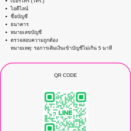
เบอร์โทร (โทร.)
ไอดีไลน์
ชื่อบัญชี
ธนาคาร
หมายเลขบัญชี
ตรวจสอบความถูกต้อง
หมายเหตุ: รอการเติมเงินเข้าบัญชีไม่เกิน 5 นาที
QR CODE