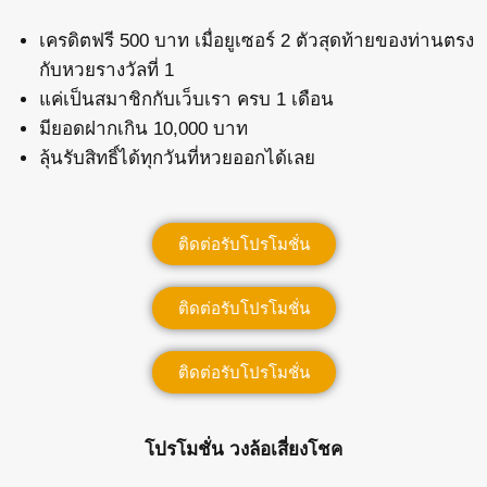
เครดิตฟรี 500 บาท เมื่อยูเซอร์ 2 ตัวสุดท้ายของท่านตรง
กับหวยรางวัลที่ 1
แค่เป็นสมาชิกกับเว็บเรา ครบ 1 เดือน
มียอดฝากเกิน 10,000 บาท
ลุ้นรับสิทธิ์ได้ทุกวันที่หวยออกได้เลย
ติดต่อรับโปรโมชั่น
ติดต่อรับโปรโมชั่น
ติดต่อรับโปรโมชั่น
โปรโมชั่น วงล้อเสี่ยงโชค