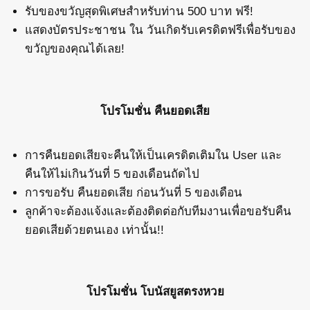
รับของขวัญสุดพิเศษสำหรับท่าน 500 บาท ฟรี!
แสดงบัตรประชาชน ใน วันเกิดรับเครดิตฟรีเพื่อรับของ
ขวัญของคุณได้เลย!
โปรโมชั่น คืนยอดเสีย
การคืนยอดเสียจะคืนให้เป็นเครดิตเติมใน User และ
คืนให้ไม่เกินวันที่ 5 ของเดือนถัดไป
การขอรับ คืนยอดเสีย ก่อนวันที่ 5 ของเดือน
ลูกค้าจะต้องแจ้งและต้องติดต่อกับทีมงานเพื่อขอรับคืน
ยอดเสียด้วยตนเอง เท่านั้น!!
โปรโมชั่น โบนัสยูสตรงหวย