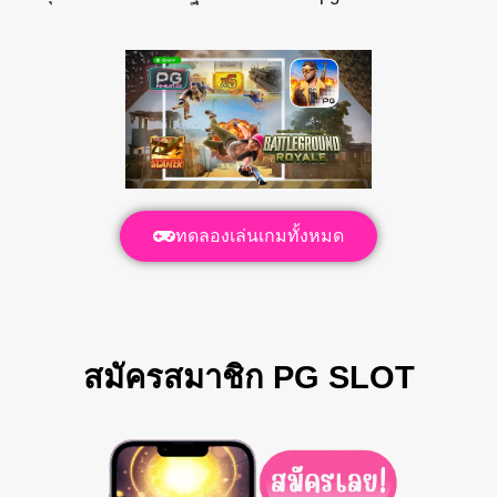
ทดลองเล่นเกมทั้งหมด
สมัครสมาชิก PG SLOT