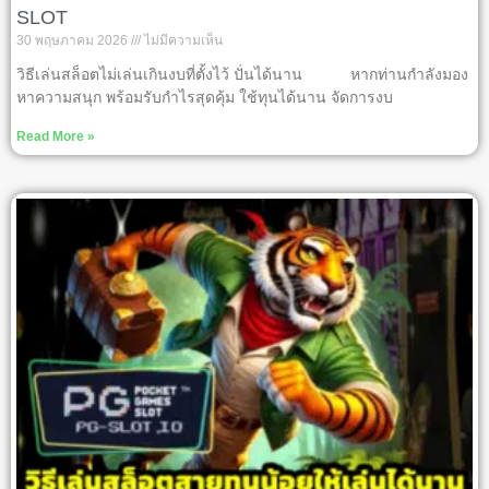
SLOT
30 พฤษภาคม 2026
ไม่มีความเห็น
วิธีเล่นสล็อตไม่เล่นเกินงบที่ตั้งไว้ ปั่นได้นาน หากท่านกำลังมอง
หาความสนุก พร้อมรับกำไรสุดคุ้ม ใช้ทุนได้นาน จัดการงบ
Read More »