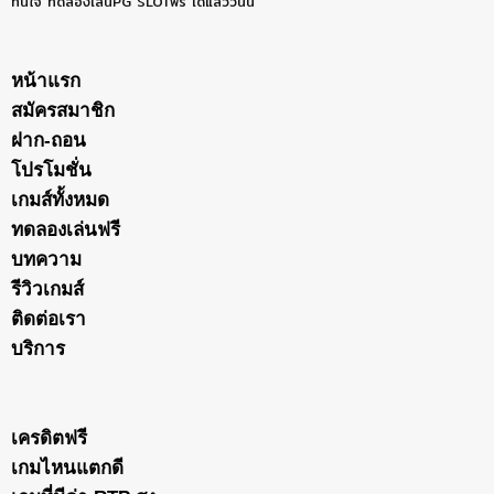
ทันใจ ทดลองเล่นPG SLOTฟรี ได้แล้ววันนี้
หน้าแรก
สมัครสมาชิก
ฝาก-ถอน
โปรโมชั่น
เกมส์ทั้งหมด
ทดลองเล่นฟรี
บทความ
รีวิวเกมส์
ติดต่อเรา
บริการ
เครดิตฟรี
เกมไหนแตกดี