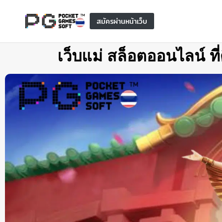
สมัครผ่านหน้าเว็บ
เว็บแม่ สล็อตออนไลน์ ท