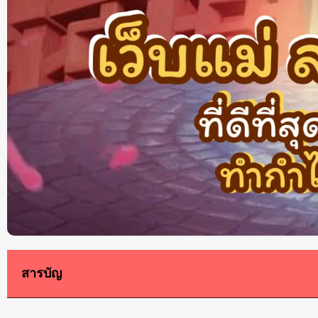
สารบัญ