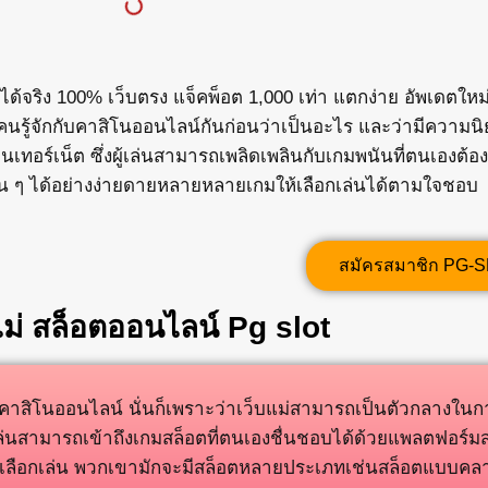
ได้จริง 100% เว็บตรง แจ็คพ็อต 1,000 เท่า แตกง่าย อัพเดตใหม
คนรู้จักกับคาสิโนออนไลน์กันก่อนว่าเป็นอะไร และว่ามีความนิ
ินเทอร์เน็ต ซึ่งผู้เล่นสามารถเพลิดเพลินกับเกมพนันที่ตนเองต
ื่น ๆ ได้อย่างง่ายดายหลายหลายเกมให้เลือกเล่นได้ตามใจชอบ
สมัครสมาชิก PG-
แม่ สล็อตออนไลน์ Pg slot
าสิโนออนไลน์ นั่นก็เพราะว่าเว็บแม่สามารถเป็นตัวกลางในการเช
ล่นสามารถเข้าถึงเกมสล็อตที่ตนเองชื่นชอบได้ด้วยแพลตฟอร์มสะด
้เลือกเล่น พวกเขามักจะมีสล็อตหลายประเภทเช่นสล็อตแบบคลา