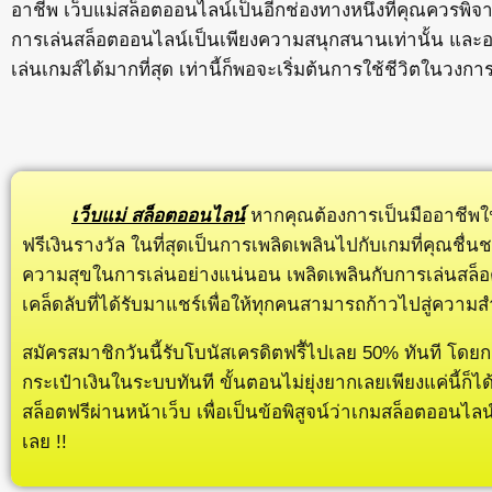
อาชีพ เว็บแม่สล็อตออนไลน์เป็นอีกช่องทางหนึ่งที่คุณควรพิจาร
การเล่นสล็อตออนไลน์เป็นเพียงความสนุกสนานเท่านั้น และอ
เล่นเกมส์ได้มากที่สุด เท่านี้ก็พอจะเริ่มต้นการใช้ชีวิตในวง
เว็บแม่ สล็อตออนไลน์
หากคุณต้องการเป็นมืออาชีพใน
ฟรีเงินรางวัล ในที่สุดเป็นการเพลิดเพลินไปกับเกมที่คุณชื่
ความสุขในการเล่นอย่างแน่นอน เพลิดเพลินกับการเล่นสล็อต
เคล็ดลับที่ได้รับมาแชร์เพื่อให้ทุกคนสามารถก้าวไปสู่ความส
สมัครสมาชิกวันนี้รับโบนัสเครดิตฟรีัไปเลย 50% ทันที โดย
กระเป๋าเงินในระบบทันที ขั้นตอนไม่ยุ่งยากเลยเพียงแค่นี้ก็ไ
สล็อตฟรีผ่านหน้าเว็บ เพื่อเป็นข้อพิสูจน์ว่าเกมสล็อตออนไ
เลย !!