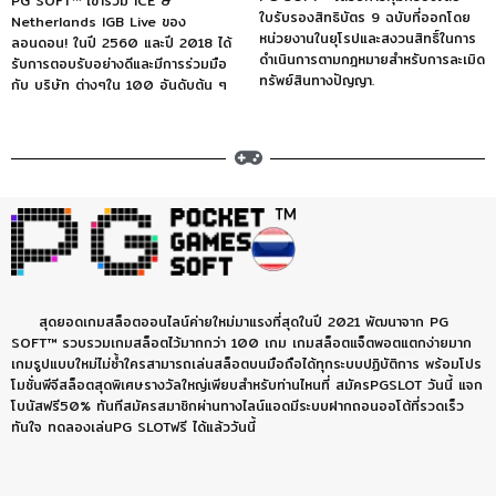
PG SOFT™ เข้าร่วม ICE &
ใบรับรองสิทธิบัตร 9 ฉบับที่ออกโดย
Netherlands IGB Live ของ
หน่วยงานในยุโรปและสงวนสิทธิ์ในการ
ลอนดอน! ในปี 2560 และปี 2018 ได้
ดำเนินการตามกฎหมายสำหรับการละเมิด
รับการตอบรับอย่างดีและมีการร่วมมือ
ทรัพย์สินทางปัญญา.
กับ บริษัท ต่างๆใน 100 อันดับต้น ๆ
สุดยอดเกมสล็อตออนไลน์ค่ายใหม่มาแรงที่สุดในปี 2021 พัฒนาจาก PG
SOFT™ รวบรวมเกมสล็อตไว้มากกว่า 100 เกม เกมสล็อตแจ็ตพอตแตกง่ายมาก
เกมรูปแบบใหม่ไม่ซ้ำใครสามารถเล่นสล็อตบนมือถือได้ทุกระบบปฏิบัติการ พร้อมโปร
โมชั่นพีจีสล็อตสุดพิเศษรางวัลใหญ่เพียบสำหรับท่านไหนที่ สมัครPGSLOT วันนี้ แจก
โบนัสฟรี50% ทันทีสมัครสมาชิกผ่านทางไลน์แอดมีระบบฝากถอนออโต้ที่รวดเร็ว
ทันใจ ทดลองเล่นPG SLOTฟรี ได้แล้ววันนี้