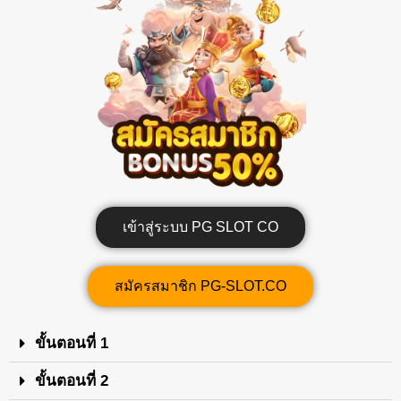
เข้าสู่ระบบ PG SLOT CO
สมัครสมาชิก PG-SLOT.CO
ขั้นตอนที่ 1
ขั้นตอนที่ 2