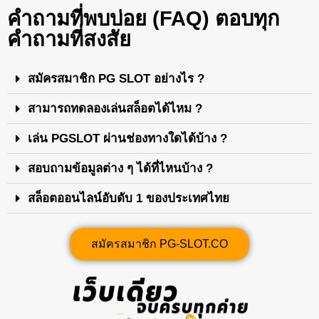
คำถามที่พบบ่อย (FAQ) ตอบทุก
คำถามที่สงสัย
สมัครสมาชิก PG SLOT อย่างไร ?
สามารถทดลองเล่นสล็อตได้ไหม ?
เล่น PGSLOT ผ่านช่องทางใดได้บ้าง ?
สอบถามข้อมูลต่าง ๆ ได้ที่ไหนบ้าง ?
สล็อตออนไลน์อับดับ 1 ของประเทศไทย
สมัครสมาชิก PG-SLOT.CO