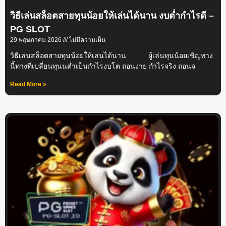
วิธีเล่นสล็อตสายทุนน้อยให้เล่นได้นาน งบต่ำกำไรดี –
PG SLOT
29 พฤษภาคม 2026
ไม่มีความเห็น
วิธีเล่นสล็อตสายทุนน้อยให้เล่นได้นาน ผู้เล่นทุนน้อยเชิญทาง
นี้ทางที่เปลี่ยนทุนนต่ำเป็นกำไรงบโต ถอนง่าย กำไรจริง ถอนจ
Read More »