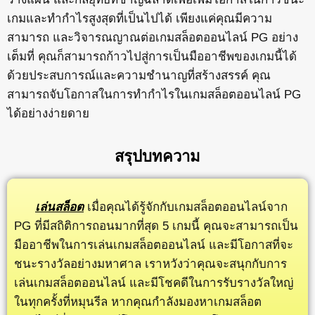
เกมและทำกำไรสูงสุดที่เป็นไปได้ เพียงแค่คุณมีความ
สามารถ และวิจารณญาณต่อเกมสล็อตออนไลน์ PG อย่าง
เต็มที่ คุณก็สามารถก้าวไปสู่การเป็นมืออาชีพของเกมนี้ได้
ด้วยประสบการณ์และความชำนาญที่สร้างสรรค์ คุณ
สามารถจับโอกาสในการทำกำไรในเกมสล็อตออนไลน์ PG
ได้อย่างง่ายดาย
สรุปบทความ​
เล่นสล็อต
เมื่อคุณได้รู้จักกับเกมสล็อตออนไลน์จาก
PG ที่มีสถิติการถอนมากที่สุด 5 เกมนี้ คุณจะสามารถเป็น
มืออาชีพในการเล่นเกมสล็อตออนไลน์ และมีโอกาสที่จะ
ชนะรางวัลอย่างมหาศาล เราหวังว่าคุณจะสนุกกับการ
เล่นเกมสล็อตออนไลน์ และมีโชคดีในการรับรางวัลใหญ่
ในทุกครั้งที่หมุนรีล หากคุณกำลังมองหาเกมสล็อต