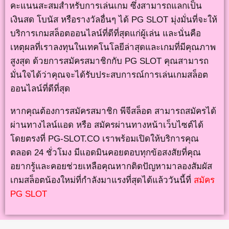
คะแนนสะสมสำหรับการเล่นเกม ซึ่งสามารถแลกเป็น
เงินสด โบนัส หรือรางวัลอื่นๆ ได้ PG SLOT มุ่งมั่นที่จะให้
บริการเกมสล็อตออนไลน์ที่ดีที่สุดแก่ผู้เล่น และนั่นคือ
เหตุผลที่เราลงทุนในเทคโนโลยีล่าสุดและเกมที่มีคุณภาพ
สูงสุด ด้วยการสมัครสมาชิกกับ PG SLOT คุณสามารถ
มั่นใจได้ว่าคุณจะได้รับประสบการณ์การเล่นเกมสล็อต
ออนไลน์ที่ดีที่สุด
หากคุณต้องการสมัครสมาชิก พีจีสล็อต สามารถสมัครได้
ผ่านทางไลน์แอด หรือ สมัครผ่านทางหน้าเว็บไซต์ได้
โดยตรงที่ PG-SLOT.CO เราพร้อมเปิดให้บริการคุณ
ตลอด 24 ชั่วโมง มีแอดมินคอยตอบทุกข้อสงสัยที่คุณ
อยากรู้และคอยช่วยเหลือคุณหากติดปัญหามาลองสัมผัส
เกมสล็อตน้องใหม่ที่กำลังมาแรงที่สุดได้แล้ววันนี้ที่
สมัคร
PG SLOT