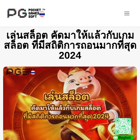
เล่นสล็อต คัดมาให้แล้วกับเกม
สล็อต ที่มีสถิติการถอนมากที่สุด
2024