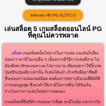
สมัครสมาชิก PG-SLOT.CO
เล่นสล็อต 5 เกมสล็อตออนไลน์ PG
ที่คุณไม่ควรพลาด
สล็อต
เกมสล็อตนั้นไม่ยากในการเล่น และมันก็เสี่ยง
น้อยกว่าคาสิโนเกมอื่น ๆ เนื่องจากมีวิธีการเล่นที่ง่าย ไม่
ต้องพึ่งพาทักษะเฉพาะอะไรมากมาย เพียงแค่เราใช้นิ้วกด
ปุ่มสปินปุ่มเดียวเท่านั้น ก็เล่นได้แล้ว สำหรับมืออาชีพที่
ชื่นชอบการเล่นเกมสล็อต คงต้องการทราบถึงเกมที่มีสถิติ
การถอนสูงสุด ซึ่งจะทำให้เรามีโอกาสที่จะได้รับเงิน
รางวัลจากการเล่นในทุกการทดลอง
เกมสล็อตที่มีสถิติการถอนมากที่สุด จะมีโบนัส และรางวัล