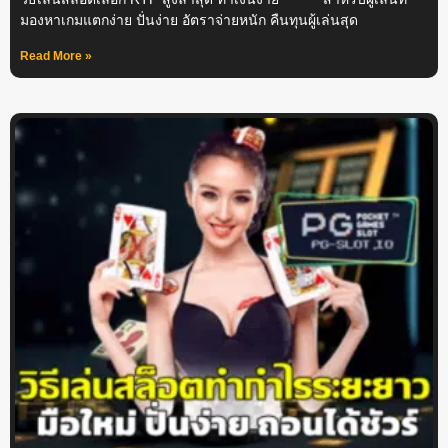
มองหาเกมแตกง่าย ปั่นง่าย อัตราจ่ายหนัก คืนทุนผู้เล่นสุด
Read More »