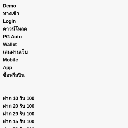
Demo
ทางเข้า
Login
ดาวน์โหลด
PG Auto
Wallet
เล่นผ่านเว็บ
Mobile
App
ซื้อฟรีสปิน
ฝาก 10 รับ 100
ฝาก 20 รับ 100
ฝาก 29 รับ 100
ฝาก 15 รับ 100