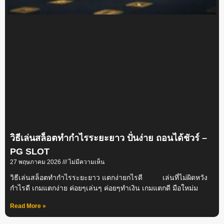
วิธีเล่นสล็อตทำกำไรระยะยาว ปั่นง่าย ถอนได้ชัวร์ –
PG SLOT
27 พฤษภาคม 2026
ไม่มีความเห็น
วิธีเล่นสล็อตทำกำไรระยะยาว แตกง่ายกไรดี เล่นที่ไม่ผิดหวัง
กำไรดี เกมแตกง่าย ค่อยๆเล่นๆ ค่อยๆทำเงิน เกมแตกดี มือใหม่ม
Read More »