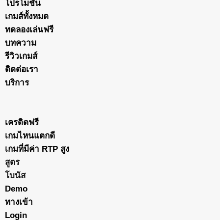
โปรโมชั่น
เกมส์ทั้งหมด
ทดลองเล่นฟรี
บทความ
รีวิวเกมส์
ติดต่อเรา
บริการ
เครดิตฟรี
เกมไหนแตกดี
เกมที่มีค่า RTP สูง
สูตร
โบนัส
Demo
ทางเข้า
Login