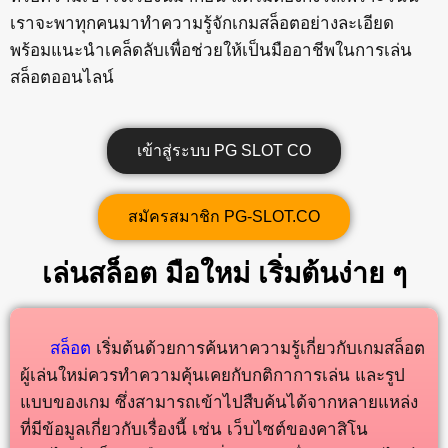
เราจะพาทุกคนมาทำความรู้จักเกมสล็อตอย่างละเอียด
พร้อมแนะนำเคล็ดลับเพื่อช่วยให้เป็นมืออาชีพในการเล่น
สล็อตออนไลน์
เข้าสู่ระบบ PG SLOT CO
สมัครสมาชิก PG-SLOT.CO
เล่นสล็อต มือใหม่ เริ่มต้นง่าย ๆ
สล็อต
เริ่มต้นด้วยการค้นหาความรู้เกี่ยวกับเกมสล็อต
ผู้เล่นใหม่ควรทำความคุ้นเคยกับกติกาการเล่น และรูป
แบบของเกม ซึ่งสามารถเข้าไปสืบค้นได้จากหลายแหล่ง
ที่มีข้อมูลเกี่ยวกับเรื่องนี้ เช่น เว็บไซต์ของคาสิโน