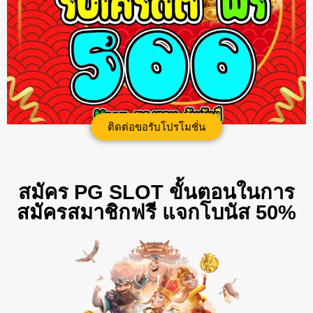
กับหวยรางวัลที่ 1 แค่เป็นสมาชิกกับเว็บเรา ครบ 1 เดือน มี
เครดิตฟรี 500 บาท เมื่อยูสเซอร์ 2 ตัวสุดท้ายของท่านตรง
ติดต่อขอรับโปรโมชั่น
สมัคร PG SLOT ขั้นตอนในการ
สมัครสมาชิกฟรี แจกโบนัส 50%