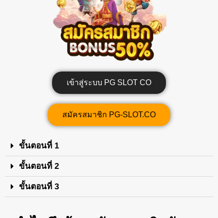
เข้าสู่ระบบ PG SLOT CO
สมัครสมาชิก PG-SLOT.CO
ขั้นตอนที่ 1
ขั้นตอนที่ 2
ขั้นตอนที่ 3