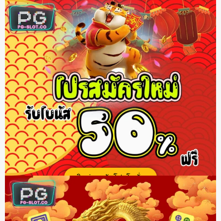
งานเพื่อขอรับด้วยตนเอง เท่านั้น
pg slot โปรโมชั่น50% ลูกค้าจะต้องแจ้งและต้องติดต่อกับทีม
โปรโมชั่น สมัครสมาชิกใหม่ รับโบนัส ฟรีเครดิต 50% ฟรี
ติดต่อขอรับโปรโมชั่น