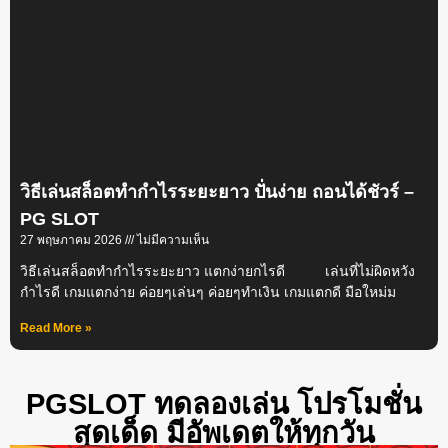
วิธีเล่นสล็อตทำกำไรระยะยาว ปั่นง่าย ถอนได้ชัวร์ –
PG SLOT
27 พฤษภาคม 2026
ไม่มีความเห็น
วิธีเล่นสล็อตทำกำไรระยะยาว แตกง่ายกไรดี เล่นที่ไม่ผิดหวัง
กำไรดี เกมแตกง่าย ค่อยๆเล่นๆ ค่อยๆทำเงิน เกมแตกดี มือใหม่ม
Read More »
PGSLOT ทดลองเล่น โปรโมชั่น
สุดเด็ด มีอัพเดตให้ทุกวัน