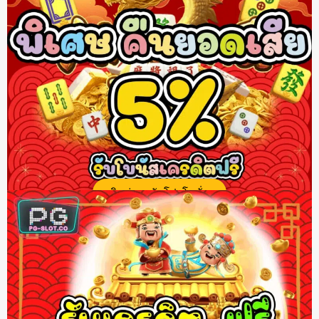
ขอรับคืนยอดเสียด้วยตนเอง เท่านั้น
ที่ 5 ของเดือน ลูกค้าจะต้องแจ้งและต้องติดต่อกับทีมงานเพื่อ
ไม่เกินวันที่ 5 ของเดือนถัดไป การขอรับ คืนยอดเสีย ก่อนวัน
การคืนยอดเสียจะคืนให้เป็นเครดิตเติมใน User และคืนให้
ติดต่อขอรับโปรโมชั่น
เลย
ยอดฝากเกิน 10,000 บาท ลุ้นรับสิทธิ์ได้ทุกวันที่หวยออกได้