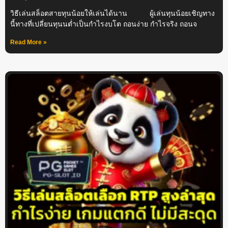
วิธีเล่นสล็อตสายทุนน้อยให้เล่นได้นาน ผู้เล่นทุนน้อยเชิญทาง
นี้ทางที่เปลี่ยนทุนนต่ำเป็นกำไรงบโต ถอนง่าย กำไรจริง ถอนจ
Read More »