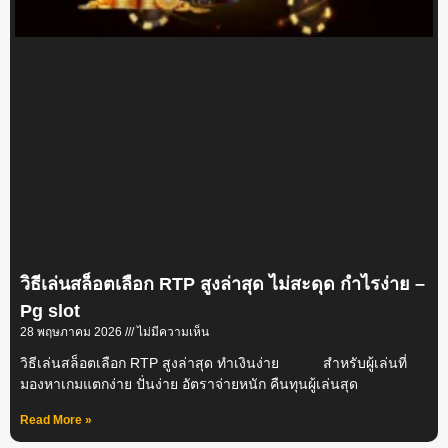
วิธีเล่นสล็อตเลือก RTP สูงล่าสุด ไม่สะดุด กำไรง่าย –
Pg slot
28 พฤษภาคม 2026
ไม่มีความเห็น
วิธีเล่นสล็อตเลือก RTP สูงล่าสุด ทำเงินง่าย สำหรับผู้เล่นที่
มองหาเกมแตกง่าย ปั่นง่าย อัตราจ่ายหนัก คืนทุนผู้เล่นสุด
Read More »