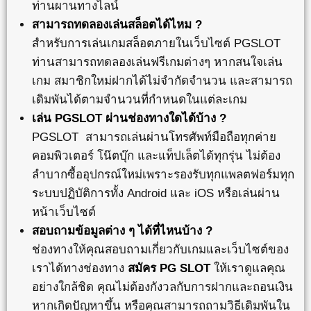
ท่านผานทางไลน์
สามารถทดลองเล่นสล็อตได้ไหม ?
สำหรับการเล่นเกมสล็อตภายในเว็บไซต์ PGSLOT
ท่านสามารถทดลองเล่นฟรีเกมต่างๆ หากสนใจเล่น
เกม สมาชิกใหม่ฝากได้ไม่จำกัดจำนวน และสามารถ
เดิมพันได้ตามจำนวนที่กำหนดในแต่ละเกม
เล่น PGSLOT ผ่านช่องทางใดได้บ้าง ?
PGSLOT สามารถเล่นผ่านโทรศัพท์มือถือทุกค่าย
คอมพิวเตอร์ โน๊ตบุ๊ก และแท็ปเล็ตได้ทุกรุ่น ไม่ต้อง
ลำบากซื้ออุปกรณ์ใหม่เพราะรองรับทุกแพลตฟอร์มทุก
ระบบปฏิบัติการทั้ง Android และ iOS หรือเล่นผ่าน
หน้าเว็บไซต์
สอบถามข้อมูลต่าง ๆ ได้ที่ไหนบ้าง ?
ช่องทางให้คุณสอบถามเกี่ยวกับเกมและเว็บไซต์ของ
เราได้ทางช่องทาง
สมัคร PG SLOT
ให้เราดูแลคุณ
อย่างใกล้ชิด คุณไม่ต้องกังวลกับการฝากและถอนเงิน
หากเกิดปัญหาขึ้น หรือคุณสามารถถามวิธีเดิมพันใน