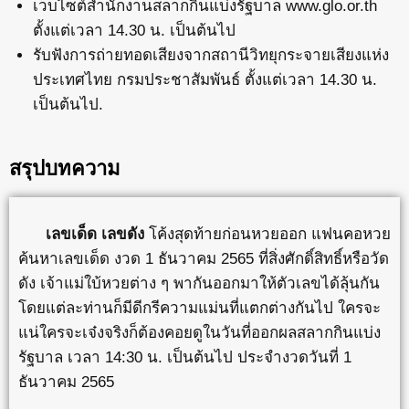
เว็บไซต์สำนักงานสลากกินแบ่งรัฐบาล www.glo.or.th
ตั้งแต่เวลา 14.30 น. เป็นต้นไป
รับฟังการถ่ายทอดเสียงจากสถานีวิทยุกระจายเสียงแห่ง
ประเทศไทย กรมประชาสัมพันธ์ ตั้งแต่เวลา 14.30 น.
เป็นต้นไป.
สรุปบทความ​
เลขเด็ด เลขดัง
โค้งสุดท้ายก่อนหวยออก แฟนคอหวย
ค้นหาเลขเด็ด งวด 1 ธันวาคม 2565 ที่สิ่งศักดิ์สิทธิ์หรือวัด
ดัง เจ้าแม่ใบ้หวยต่าง ๆ พากันออกมาให้ตัวเลขได้ลุ้นกัน
โดยแต่ละท่านก็มีดีกรีความแม่นที่แตกต่างกันไป ใครจะ
แน่ใครจะเจ๋งจริงก็ต้องคอยดูในวันที่ออกผลสลากกินแบ่ง
รัฐบาล เวลา 14:30 น. เป็นต้นไป ประจำงวดวันที่ 1
ธันวาคม 2565