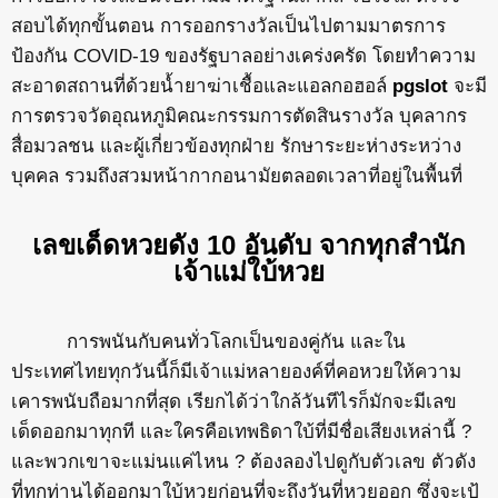
สอบได้ทุกขั้นตอน การออกรางวัลเป็นไปตามมาตรการ
ป้องกัน COVID-19 ของรัฐบาลอย่างเคร่งครัด โดยทำความ
สะอาดสถานที่ด้วยน้ำยาฆ่าเชื้อและแอลกอฮอล์
pgslot
จะมี
การตรวจวัดอุณหภูมิคณะกรรมการตัดสินรางวัล บุคลากร
สื่อมวลชน และผู้เกี่ยวข้องทุกฝ่าย รักษาระยะห่างระหว่าง
บุคคล รวมถึงสวมหน้ากากอนามัยตลอดเวลาที่อยู่ในพื้นที่
เลขเด็ดหวยดัง 10 อันดับ จากทุกสำนัก
เจ้าแม่ใบ้หวย
การพนันกับคนทั่วโลกเป็นของคู่กัน และใน
ประเทศไทยทุกวันนี้ก็มีเจ้าแม่หลายองค์ที่คอหวยให้ความ
เคารพนับถือมากที่สุด เรียกได้ว่าใกล้วันทีไรก็มักจะมีเลข
เด็ดออกมาทุกที และใครคือเทพธิดาใบ้ที่มีชื่อเสียงเหล่านี้ ?
และพวกเขาจะแม่นแค่ไหน ? ต้องลองไปดูกับตัวเลข ตัวดัง
ที่ทุกท่านได้ออกมาใบ้หวยก่อนที่จะถึงวันที่หวยออก ซึ่งจะเป้