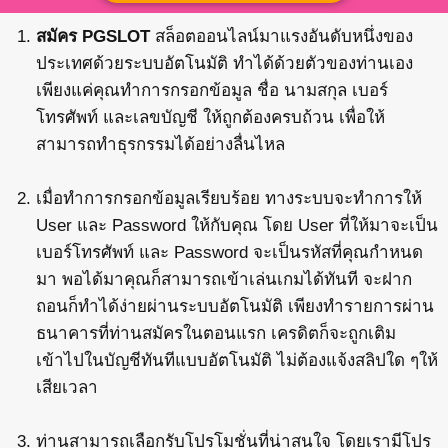
สมัคร PGSLOT
สล็อตออนไลน์มาแรงอันดับหนึ่งของ
ประเทศด้วยระบบอัตโนมัติ ทำได้ด้วยตัวของท่านเอง
เพียงแค่คุณทำการกรอกข้อมูล ชื่อ นามสกุล เบอร์
โทรศัพท์ และเลขบัญชี ให้ถูกต้องครบถ้วน เพื่อให้
สามารถทำธุรกรรมได้อย่างลื่นไหล
เมื่อทำการกรอกข้อมูลเรียบร้อย ทางระบบจะทำการให้
User และ Password ให้กับคุณ โดย User ที่ให้มาจะเป็น
เบอร์โทรศัพท์ และ Password จะเป็นรหัสที่คุณกำหนด
มา พอได้มาคุณก็สามารถเข้าเล่นเกมได้ทันที จะฝาก
ถอนก็ทำได้ง่ายผ่านระบบอัตโนมัติ เพียงทำรายการผ่าน
ธนาคารที่ท่านสมัครในตอนแรก เครดิตก็จะถูกเติม
เข้าไปในบัญชีทันทีแบบอัตโนมัติ ไม่ต้องแจ้งสลิปใด ๆให้
เสียเวลา
ท่านสามารถเลือกรับโปรโมชั่นที่น่าสนใจ โดยเรามีโปร