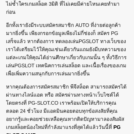
ไม่ซ้ำใครเกมสล็อต 3มิติ ที่ไม่เคยมีค่ายไหนเคยทำมา
ก่อน
อีกทั้งเรายังมีระบบสมัครสมาชิก AUTO ที่ง่ายต่อลูกค้า
มากยิ่งขึ้น เพียงกรอกข้อมูลเพียงไม่กี่ช่องก็ สมัคร PG
เสร็จแล้ว หากต้องการ ทดลองเล่นPGSLOT ทางเว็บของ
เราได้เตรียมไว้ให้คุณเช่นเดียวกันแถมยังมีบทความของ
แต่ละเกมให้คุณได้อ่านศึกษาเกี่ยวกับเกมนั้น ๆ ทั้งวิธีการ
เล่นPGSLOT เทคนิคการเล่นสล็อต และเนื้อเรื่องของเกม
เพื่อเพิ่มความสนุกกับการเล่นมากยิ่งขึ้น
หากคุณต้องการสมัครสมาชิก พีจีสล็อต สามารถสมัครได้
ผ่านทางไลน์แอด หรือ สมัครผ่านทางหน้าเว็บไซต์ได้
โดยตรงที่ PG-SLOT.CO เราพร้อมเปิดให้บริการคุณ
ตลอด 24 ชั่วโมง มีแอดมินคอยตอบทุกข้อสงสัยที่คุณ
อยากรู้และคอยช่วยเหลือคุณหากติดปัญหามาลองสัมผัส
เกมสล็อตน้องใหม่ที่กำลังมาแรงที่สุดได้แล้ววันนี้ที่
PG