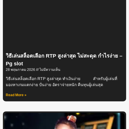
วิธีเล่นสล็อตเลือก RTP สูงล่าสุด ไม่สะดุด กำไรง่าย –
Pg slot
28 พฤษภาคม 2026
ไม่มีความเห็น
วิธีเล่นสล็อตเลือก RTP สูงล่าสุด ทำเงินง่าย สำหรับผู้เล่นที่
มองหาเกมแตกง่าย ปั่นง่าย อัตราจ่ายหนัก คืนทุนผู้เล่นสุด
Read More »