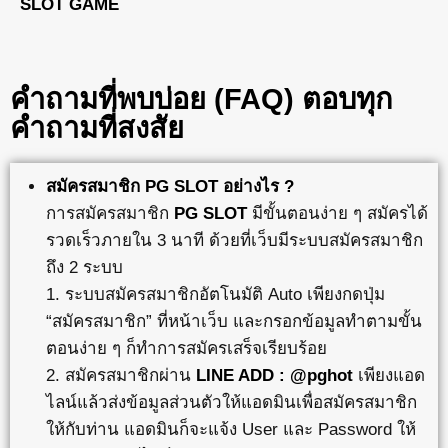
SLOT GAME
คำถามที่พบบ่อย (FAQ) ตอบทุก
คำถามที่สงสัย
สมัครสมาชิก PG SLOT อย่างไร ?
การสมัครสมาชิก
PG SLOT
มีขั้นตอนง่าย ๆ สมัครได้
รวดเร็วภายใน 3 นาที ด้วยที่เว็บมีระบบสมัครสมาชิก
ถึง 2 ระบบ
1. ระบบสมัครสมาชิกอัตโนมัติ Auto เพียงกดปุ่ม
“สมัครสมาชิก” ที่หน้าเว็บ และกรอกข้อมูลทำตามขั้น
ตอนง่าย ๆ ก็ทำการสมัครเสร็จเรียบร้อย
2. สมัครสมาชิกผ่าน
LINE ADD : @pghot
เพียงแอด
ไลน์แล้วส่งข้อมูลส่วนตัวให้แอดมินเพื่อสมัครสมาชิก
ให้กับท่าน แอดมินก็จะแจ้ง User และ Password ให้