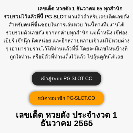
เลขเด็ด หวยดัง 1 ธันวาคม 65 ทุกสำนัก
รวบรวมไว้แล้วที่นี้ PG SLOT
มาแล้วสำหรับเลขเด็ดเลขดัง
สำหรับคนที่ชื่นชอบในการเล่นหวย วันนี้ทางทีมงานได้
รวบรวมตัวเลขดัง จากทุกค่ายทุกสำนัก แม่น้ำหนึ่ง เจ๊ฟอง
เบียร์ เจ๊กนุ๊ก นิดหน่อย และอีกหลายหลายเจ้าแม่ใบ้หวยต่าง
ๆ เอามารวบรวมไว้ให้ท่านแล้วที่นี้ โดยจะมีเลขไหนบ้างที่
ถูกใจท่าน หรือมีตัวที่ท่านเล็งไว้แล้ว ไปลุ้นดูกันได้เลย
เข้าสู่ระบบ PG SLOT CO
สมัครสมาชิก PG-SLOT.CO
เลขเด็ด หวยดัง ประจำงวด 1
ธันวาคม 2565