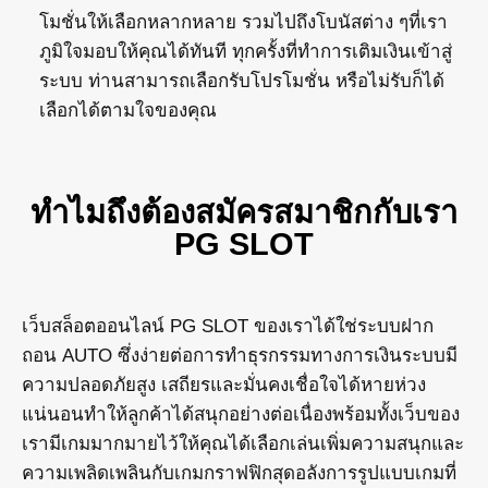
โมชั่นให้เลือกหลากหลาย รวมไปถึงโบนัสต่าง ๆที่เรา
ภูมิใจมอบให้คุณได้ทันที ทุกครั้งที่ทำการเติมเงินเข้าสู่
ระบบ ท่านสามารถเลือกรับโปรโมชั่น หรือไม่รับก็ได้
เลือกได้ตามใจของคุณ
ทำไมถึงต้องสมัครสมาชิกกับเรา
PG SLOT
เว็บสล็อตออนไลน์ PG SLOT ของเราได้ใช่ระบบฝาก
ถอน AUTO ซึ่งง่ายต่อการทำธุรกรรมทางการเงินระบบมี
ความปลอดภัยสูง เสถียรและมั่นคงเชื่อใจได้หายห่วง
แน่นอนทำให้ลูกค้าได้สนุกอย่างต่อเนื่องพร้อมทั้งเว็บของ
เรามีเกมมากมายไว้ให้คุณได้เลือกเล่นเพิ่มความสนุกและ
ความเพลิดเพลินกับเกมกราฟฟิกสุดอลังการรูปแบบเกมที่