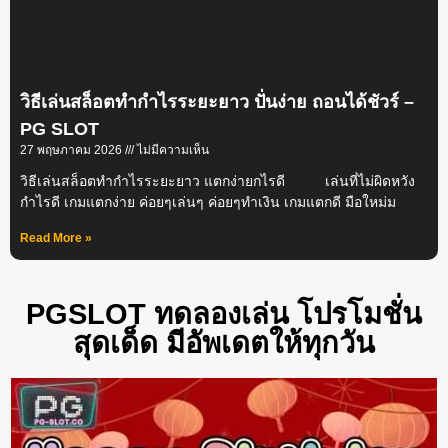
วิธีเล่นสล็อตทำกำไรระยะยาว ปั่นง่าย ถอนได้ชัวร์ –
PG SLOT
27 พฤษภาคม 2026
ไม่มีความเห็น
วิธีเล่นสล็อตทำกำไรระยะยาว แตกง่ายกไรดี เล่นที่ไม่ผิดหวัง
กำไรดี เกมแตกง่าย ค่อยๆเล่นๆ ค่อยๆทำเงิน เกมแตกดี มือใหม่ม
Read More »
PGSLOT ทดลองเล่น โปรโมชั่น
สุดเด็ด มีอัพเดตให้ทุกวัน