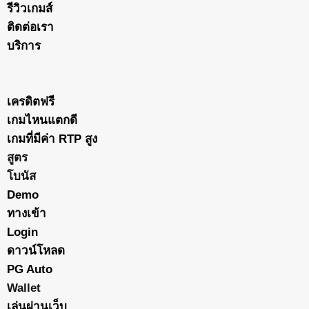
รีวิวเกมส์
ติดต่อเรา
บริการ
เครดิตฟรี
เกมไหนแตกดี
เกมที่มีค่า RTP สูง
สูตร
โบนัส
Demo
ทางเข้า
Login
ดาวน์โหลด
PG Auto
Wallet
เล่นผ่านเว็บ