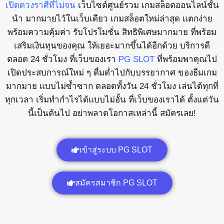
เปิดดวงราศีที่ไม่จน
เว็บไซต์ศูนย์รวม เกมสล็อตออนไลน์ชั้น
นำ มากมายไว้ในเว็บเดียว เกมสล็อตใหม่ล่าสุด แตกง่าย
พร้อมความคุ้มค่า รับโปรโมชั่น สิทธิพิเศษมากมาย ที่พร้อม
เสริมเงินทุนของคุณ ให้เยอะมากขึ้นได้อีกด้วย บริการดี
ตลอด 24 ชั่วโมง ที่เว็บของเรา
PG SLOT
ที่พร้อมพาคุณไป
เปิดประสบการณ์ใหม่ ๆ ดื่มด่ำไปกับบรรยากาศ ของธีมเกม
มากมาย แบบไม่ซ้ำซาก ตลอดทั้งวัน 24 ชั่วโมง เล่นได้ทุกที่
ทุกเวลา เริ่มทำกำไรได้แบบไม่อั้น ที่เว็บของเราได้ ตั้งแต่วัน
นี้เป็นต้นไป อย่าพลาดโอกาสเหล่านี้ สมัครเลย!
เข้าสู่ระบบ PG SLOT
สมัครสมาชิก PG SLOT