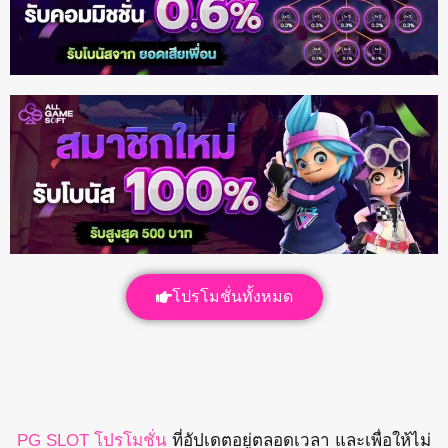
โปรโมชั่นทั้งหมด
PG SLOT โปรโมชั่น
ที่อัปเดตอยู่ตลอดเวลา และเพื่อให้ไม่