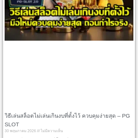
วิธีเล่นสล็อตไม่เล่นเกินงบที่ตั้งไว้ ควบคุมง่ายสุด – PG
SLOT
30 พฤษภาคม 2026
ไม่มีความเห็น