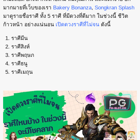
มากมายที่เว็บของเรา
Bakery Bonanza
,
Songkran Splash
มาดูรายชื่อราศี ทั้ง 5 ราศี ที่มีดวงที่ดีมาก ในช่วงนี้ ชีวิต
ก้าวหน้า อย่างแน่นอน
เปิดดวงราศีที่ไม่จน
ดังนี้
ราศีมีน
ราศีสิงห์
ราศีพฤษภ
ราศีธนู
ราศีเมถุน