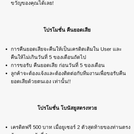
ขวัญของคุณได้เลย!
โปรโมชั่น คืนยอดเสีย
การคืนยอดเสียจะคืนให้เป็นเครดิตเติมใน User และ
คืนให้ไม่เกินวันที่ 5 ของเดือนถัดไป
การขอรับ คืนยอดเสีย ก่อนวันที่ 5 ของเดือน
ลูกค้าจะต้องแจ้งและต้องติดต่อกับทีมงานเพื่อขอรับคืน
ยอดเสียด้วยตนเอง เท่านั้น!!
โปรโมชั่น โบนัสยูสตรงหวย
เครดิตฟรี 500 บาท เมื่อยูเซอร์ 2 ตัวสุดท้ายของท่านตรง