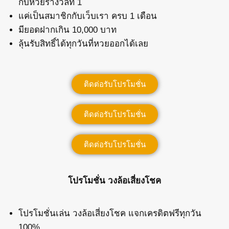
กับหวยรางวัลที่ 1
แค่เป็นสมาชิกกับเว็บเรา ครบ 1 เดือน
มียอดฝากเกิน 10,000 บาท
ลุ้นรับสิทธิ์ได้ทุกวันที่หวยออกได้เลย
ติดต่อรับโปรโมชั่น
ติดต่อรับโปรโมชั่น
ติดต่อรับโปรโมชั่น
โปรโมชั่น วงล้อเสี่ยงโชค
โปรโมชั่นเล่น วงล้อเสี่ยงโชค แจกเครดิตฟรีทุกวัน
100%