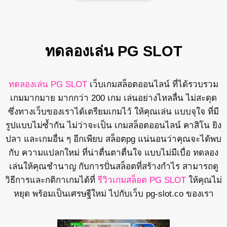
ทดลองเล่น PG SLOT
ทดลองเล่น PG SLOT
เว็บเกมสล็อตออนไลน์ ที่ได้รวบรวม
เกมมากมาย มากกว่า 200 เกม เล่นอย่างไหลลื่น ไม่สะดุด
ซึ่งทางเว็บของเราได้เตรียมเกมไว้ ให้คุณเล่น แบบจุใจ ที่มี
รูปแบบไม่ซ้ำกัน ไม่ว่าจะเป็น เกมสล็อตออนไลน์ คาสิโน ยิง
ปลา และเกมอื่น ๆ อีกเพียบ สล็อตpg แน่นอนว่าคุณจะได้พบ
กับ ความแปลกใหม่ ที่น่าตื่นตาตื่นใจ แบบไม่มีเบื่อ ทดลอง
เล่นให้คุณชำนาญ กับการปั่นสล็อตที่สร้างกำไร สามารถดู
วิธีการและกติกาเกมได้ที่
รีวิวเกมสล็อต PG SLOT
ให้คุณไม่
หยุด พร้อมเป็นเศรษฐีใหม่ ไปกับเว็บ pg-slot.co ของเรา