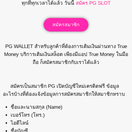
ทุกที่ทุกเวลาได้แล้ว วันนี้
สมัคร PG SLOT
สมัครสมาชิก
PG WALLET สำหรับลูกค้าที่ต้องการเติมเงินผ่านทาง True
Money บริการเติมเงินสล็อต เพียงมีแอป True Money ในมือ
ถือ ก็สมัครสมาชิกกับเราได้แล้ว
สมัครเป็นสมาชิก PG เปิดบัญชีใหม่เครดิตฟรี ข้อมูล
อะไรบ้างที่ต้องแจ้งข้อมูลการสมัครสมาชิกให้สมาชิกทราบ
ชื่อและนามสกุล (Name)
เบอร์โทร (โทร.)
ไอดีไลน์
ชื่อบัญชี