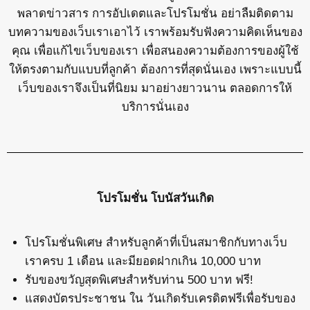
พลาดข่าวสาร การอัปเดตและโปรโมชั่น อย่าลืมติดตาม
บทความของเว็บเราเอาไว้ เราพร้อมรับฟังความคิดเห็นของ
คุณ เพื่อแก้ไขเว็บของเรา เพื่อสนองความต้องการของผู้ใช้
ให้ตรงตามกับแบบที่ลูกค้า ต้องการที่สุดนั่นเอง เพราะแบบนี้
เว็บของเราจึงเป็นที่นิยม มาอย่างยาวนาน ตลอดการให้
บริการนั่นเอง
โปรโมชั่น โบนัสวันเกิด
โปรโมชั่นพิเศษ สำหรับลูกค้าที่เป็นสมาชิกกับทางเว็บ
เราครบ 1 เดือน และมียอดฝากเกิน 10,000 บาท
รับของขวัญสุดพิเศษสำหรับท่าน 500 บาท ฟรี!
แสดงบัตรประชาชน ใน วันเกิดรับเครดิตฟรีเพื่อรับของ