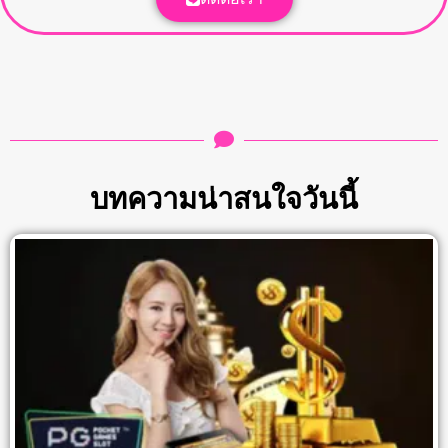
บทความน่าสนใจวันนี้