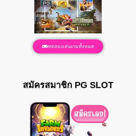
ทดลองเล่นเกมทั้งหมด
สมัครสมาชิก PG SLOT