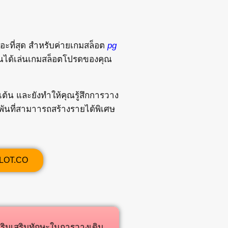
อะที่สุด สำหรับ
ค่าย
เกมสล็อต
pg
่คุณได้เล่นเกมสล็อตโปรดของคุณ
เต้น และยังทำให้คุณรู้สึกการวาง
มพันที่สามาารถสร้างรายได้พิเศษ
SLOT.CO
เสริมเสริมทักษะในการวางเดิม