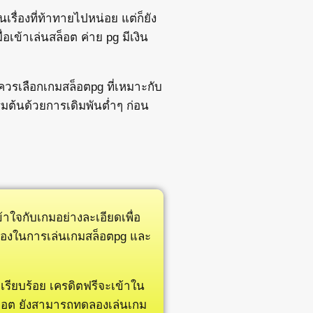
รื่องที่ท้าทายไปหน่อย แต่ก็ยัง
อเข้าเล่นสล็อต ค่าย pg มีเงิน
ควรเลือกเกมสล็อตpg ที่เหมาะกับ
มต้นด้วยการเดิมพันต่ำๆ ก่อน
าใจกับเกมอย่างละเอียดเพื่อ
วเองในการเล่นเกมสล็อตpg และ
เรียบร้อย เครดิตฟรีจะเข้าใน
ล็อต ยังสามารถทดลองเล่นเกม