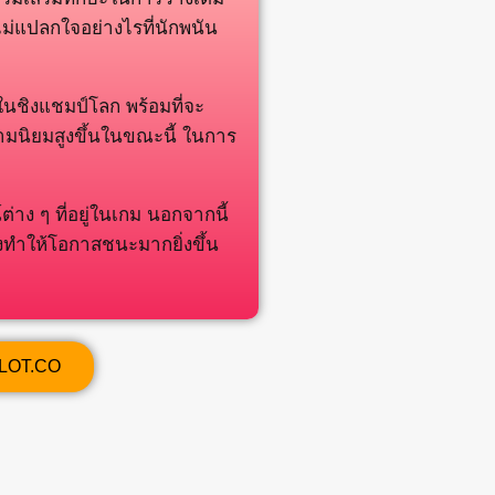
ม่แปลกใจอย่างไรที่นักพนัน
ในชิงแชมป์โลก พร้อมที่จะ
วามนิยมสูงขึ้นในขณะนี้ ในการ
่าง ๆ ที่อยู่ในเกม นอกจากนี้
่งทำให้โอกาสชนะมากยิ่งขึ้น
SLOT.CO