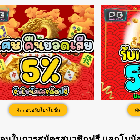
ยอดเสียด้วยตนเอง เท่านั้น
ลุ้นรับส
องแจ้งและต้องติดต่อกับทีมงานเพื่อขอรับคืน
เว็บเรา ครบ 1
ับ คืนยอดเสีย ก่อนวันที่ 5 ของเดือน ลูกค้าจะ
ของท่านตรงกับ
ละคืนให้ไม่เกินวันที่ 5 ของเดือนถัดไป การ
เครดิตฟรี 500
รคืนยอดเสียจะคืนให้เป็นเครดิตเติมใน User
ติดต่อขอรับโปรโมชั่น
ติ
ตอนในการสมัครสมาชิกฟรี แจกโบนั