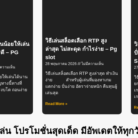
วิธีเล่นสล็อตเลือก RTP สูง
ุนน้อยให้เล่น
ว
ล่าสุด ไม่สะดุด กำไรง่าย – Pg
ดี – PG
ป
slot
S
28 พฤษภาคม 2026
ไม่มีความเห็น
ีความเห็น
2
วิธีเล่นสล็อตเลือก RTP สูงล่าสุด ทำเงิน
อยให้เล่นได้นาน
ว
ง่าย สำหรับผู้เล่นที่มองหาเกม
างนี้ทางที่
ย
แตกง่าย ปั่นง่าย อัตราจ่ายหนัก คืนทุนผู้
ไรงบโต ถอนง่าย
เก
เล่นสุด
เก
Read More »
Re
 โปรโมชั่นสุดเด็ด มีอัพเดตให้ทุกว