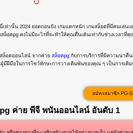
นี่เท่านั้น 2024 ยอดถอนปัง เกมแตกหนัก เกมสล็อตที่มีคนเล่นเย
สล็อตpg คงไม่มีอะไรที่จะทำให้คุณตื่นเต้นเท่ากับช่วงเวลาที
กมสล็อตออนไลน์ จากค่าย
สล็อตpg
กับการบริการที่มีความน่าตื่น
ป็นผู้มีฝีมือในการโชว์ทักษะการวางเดิมพันของคุณ ๆ เป็นการเดิ
สมัครสมาชิก PG-
pg ค่าย พีจี พนันออนไลน์ อันดับ 1
งิน หรือช่องทางที่จะเสริมสร้างรายได้อย่างรวดเร็ว แต่ยังช่วย