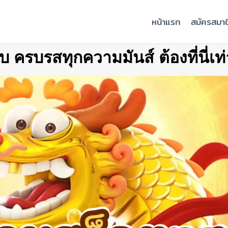
หน้าแรก
สมัครสมาช
บ ครบรสทุกความมันส์ ต้องที่นี่เท่