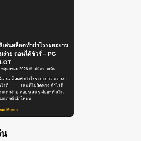
ิธีเล่นสล็อตทำกำไรระยะยาว
ั่นง่าย ถอนได้ชัวร์ – PG
LOT
7 พฤษภาคม 2026
ไม่มีความเห็น
ิธีเล่นสล็อตทำกำไรระยะยาว แตกง่า
กไรดี เล่นที่ไม่ผิดหวัง กำไรดี
มแตกง่าย ค่อยๆเล่นๆ ค่อยๆทำเงิน
มแตกดี มือใหม่ม
ad More »
ัน