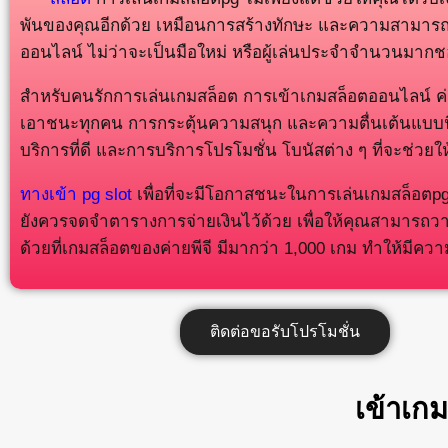
พันของคุณอีกด้วย เหมือนการสร้างทักษะ และความสามารถในก
ออนไลน์ ไม่ว่าจะเป็นมือใหม่ หรือผู้เล่นประจำจำนวนมากช
สำหรับคนรักการเล่นเกมสล็อต การเข้าเกมสล็อตออนไลน์ ค่าย
เอาชนะทุกคน การกระตุ้นความสนุก และความตื่นเต้นแบบนี้ ก
บริการที่ดี และการบริการโปรโมชั่น โบนัสต่าง ๆ ที่จะช่วยใ
ทางเข้า pg slot
เพื่อที่จะมีโอกาสชนะในการเล่นเกมสล็อตpg ค
ยังควรจดจำตารางการจ่ายเงินไว้ด้วย เพื่อให้คุณสามารถวาง
ด้วยที่เกมสล็อตของค่ายพีจี มีมากว่า 1,000 เกม ทำให้มีค
ติดต่อขอรับโปรโมชั่น
เข้าเก