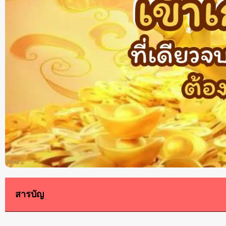
สารบัญ