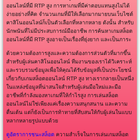
ออนไลน์ที่มี RTP สูง
การหาเกมที่มีค่าตอบแทนสูงไม่ได้
ง่ายอย่างที่คิด จำนวนเกมที่มีให้เลือกมากมายบนเว็บไซต์
คาสิโนออนไลน์ก็เป็นตัวเลือกที่หลากหลาย ดังนั้น สำหรับ
นักพนันที่ไม่มีประสบการณ์มืออาชีพ การค้นหาเกมสล็อต
ออนไลน์ที่มี RTP สูงอาจเป็นเรื่องที่ยุ่งยาก และเป็นภาระ
ด้วยความต้องการสูงและความต้องการส่วนตัวที่มากขึ้น
สำหรับผู้เล่นคาสิโนออนไลน์
ทีมงานของเราได้วิเคราะห์
และรวบรวมข้อมูลเพื่อให้คุณได้รับข้อมูลที่เป็นประโยชน์
เกี่ยวกับเกมสล็อตออนไลน์ RTP สูง ทางเรากลายเป็นหนึ่ง
ในแหล่งข้อมูลที่น่าสนใจสำหรับผู้เล่นมือใหม่และมือ
อาชีพที่กำลังมองหาเกมที่ให้กำไรสูง การเล่นสล็อต
ออนไลน์ไม่ใช่เพียงแค่เรื่องความสนุกสนาน และความ
ตื่นเต้น แต่ก็ยังเป็นการท้าทายที่สับสนให้กับผู้เล่นในแบบ
หลากหลายรูปแบบด้วย
ดูอัตราการชนะสล็อต
ความสำเร็จในการเล่นเกมสล็อต