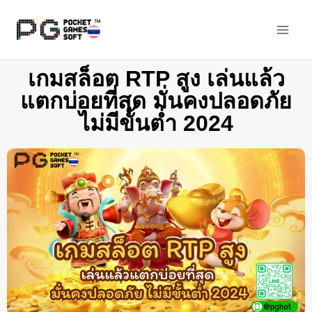
เกมสล็อต RTP สูง เล่นแล้ว
แตกบ่อยที่สุด มั่นคงปลอดภัย
ไม่มีขั้นต่ำ 2024