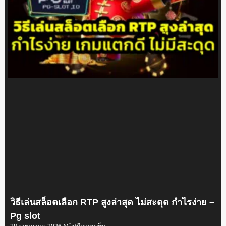
วิธีเล่นสล็อตเลือก RTP สูงล่าสุด ไม่สะดุด กำไรง่าย –
Pg slot