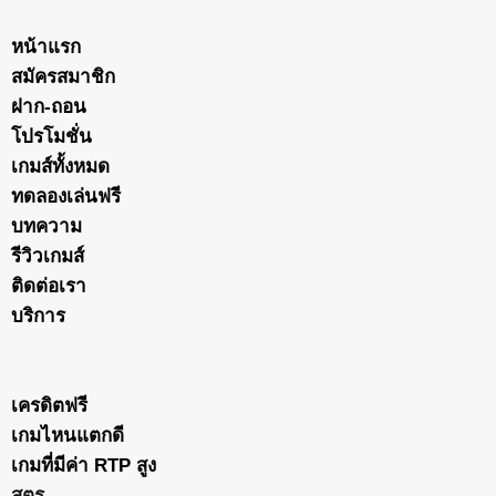
หน้าแรก
สมัครสมาชิก
ฝาก-ถอน
โปรโมชั่น
เกมส์ทั้งหมด
ทดลองเล่นฟรี
บทความ
รีวิวเกมส์
ติดต่อเรา
บริการ
เครดิตฟรี
เกมไหนแตกดี
เกมที่มีค่า RTP สูง
สูตร