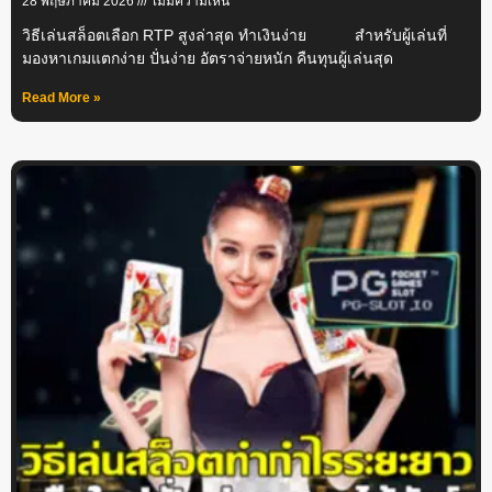
28 พฤษภาคม 2026
ไม่มีความเห็น
วิธีเล่นสล็อตเลือก RTP สูงล่าสุด ทำเงินง่าย สำหรับผู้เล่นที่
มองหาเกมแตกง่าย ปั่นง่าย อัตราจ่ายหนัก คืนทุนผู้เล่นสุด
Read More »