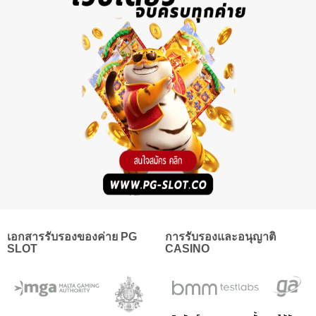
เอกสารรับรองของค่าย PG
การรับรองและอนุญาติ
SLOT
CASINO