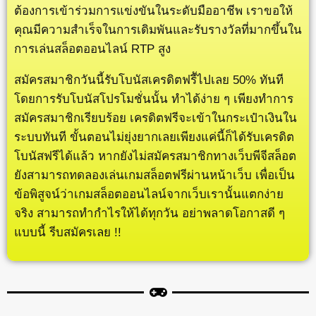
ต้องการเข้าร่วมการแข่งขันในระดับมืออาชีพ เราขอให้
คุณมีความสำเร็จในการเดิมพันและรับรางวัลที่มากขึ้นใน
การเล่นสล็อตออนไลน์ RTP สูง
สมัครสมาชิกวันนี้รับโบนัสเครดิตฟรีัไปเลย 50% ทันที
โดยการรับโบนัสโปรโมชั่นนั้น ทำได้ง่าย ๆ เพียงทำการ
สมัครสมาชิกเรียบร้อย เครดิตฟรีจะเข้าในกระเป๋าเงินใน
ระบบทันที ขั้นตอนไม่ยุ่งยากเลยเพียงแค่นี้ก็ได้รับเครดิต
โบนัสฟรีได้แล้ว
หากยังไม่สมัครสมาชิกทางเว็บพีจีสล็อต
ยังสามารถทดลองเล่นเกมสล็อตฟรีผ่านหน้าเว็บ เพื่อเป็น
ข้อพิสูจน์ว่าเกมสล็อตออนไลน์จากเว็บเรานั้นแตกง่าย
จริง สามารถทำกำไรให้ได้ทุกวัน อย่าพลาดโอกาสดี ๆ
แบบนี้ รีบสมัครเลย !!