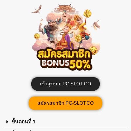
เข้าสู่ระบบ PG SLOT CO
สมัครสมาชิก PG-SLOT.CO
ขั้นตอนที่ 1