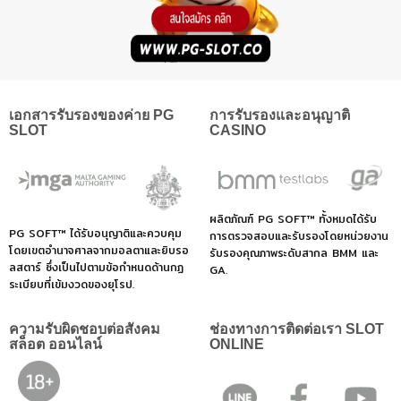
เอกสารรับรองของค่าย PG
การรับรองและอนุญาติ
SLOT
CASINO
ผลิตภัณฑ์ PG SOFT™ ทั้งหมดได้รับ
PG SOFT™ ได้รับอนุญาติและควบคุม
การตรวจสอบและรับรองโดยหน่วยงาน
โดยเขตอำนาจศาลจากมอลตาและยิบรอ
รับรองคุณภาพระดับสากล BMM และ
ลสตาร์ ซึ่งเป็นไปตามข้อกำหนดด้านกฏ
GA.
ระเบียบที่เข้มงวดของยุโรป.
ความรับผิดชอบต่อสังคม
ช่องทางการติดต่อเรา SLOT
สล็อต ออนไลน์
ONLINE