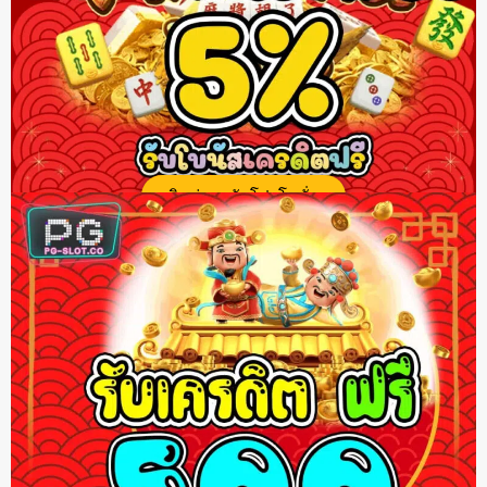
ไม่เกินวันที่ 5 ของเดือนถัดไป การขอรับ คืนยอดเสีย ก่อนวัน
การคืนยอดเสียจะคืนให้เป็นเครดิตเติมใน User และคืนให้
ติดต่อขอรับโปรโมชั่น
เลย
ยอดฝากเกิน 10,000 บาท ลุ้นรับสิทธิ์ได้ทุกวันที่หวยออกได้
กับหวยรางวัลที่ 1 แค่เป็นสมาชิกกับเว็บเรา ครบ 1 เดือน มี
เครดิตฟรี 500 บาท เมื่อยูสเซอร์ 2 ตัวสุดท้ายของท่านตรง