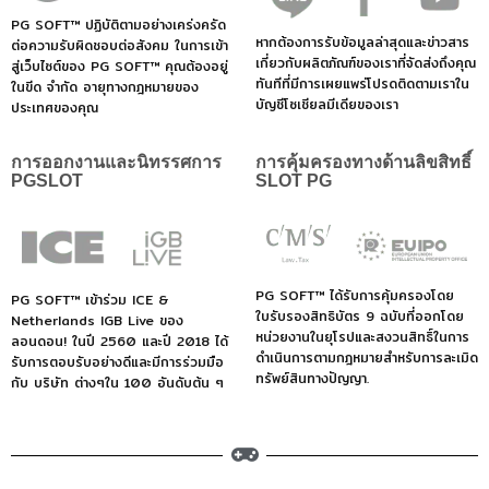
PG SOFT™ ปฏิบัติตามอย่างเคร่งครัด
หากต้องการรับข้อมูลล่าสุดและข่าวสาร
ต่อความรับผิดชอบต่อสังคม ในการเข้า
เกี่ยวกับผลิตภัณฑ์ของเราที่จัดส่งถึงคุณ
สู่เว็บไซต์ของ PG SOFT™ คุณต้องอยู่
ทันทีที่มีการเผยแพร่โปรดติดตามเราใน
ในขีด จำกัด อายุทางกฎหมายของ
บัญชีโซเชียลมีเดียของเรา
ประเทศของคุณ
การออกงานและนิทรรศการ
การคุ้มครองทางด้านลิขสิทธิ์
PGSLOT
SLOT PG
PG SOFT™ ได้รับการคุ้มครองโดย
PG SOFT™ เข้าร่วม ICE &
ใบรับรองสิทธิบัตร 9 ฉบับที่ออกโดย
Netherlands IGB Live ของ
หน่วยงานในยุโรปและสงวนสิทธิ์ในการ
ลอนดอน! ในปี 2560 และปี 2018 ได้
ดำเนินการตามกฎหมายสำหรับการละเมิด
รับการตอบรับอย่างดีและมีการร่วมมือ
ทรัพย์สินทางปัญญา.
กับ บริษัท ต่างๆใน 100 อันดับต้น ๆ