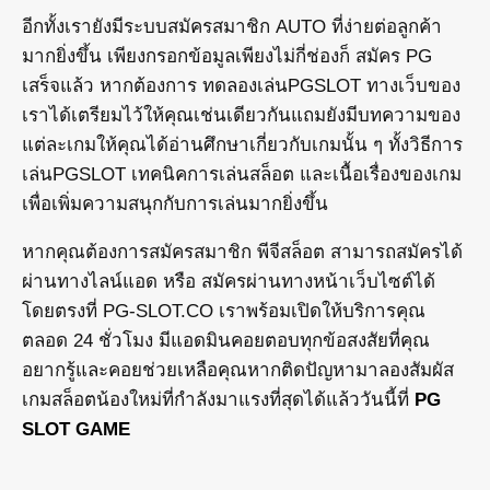
อีกทั้งเรายังมีระบบสมัครสมาชิก AUTO ที่ง่ายต่อลูกค้า
มากยิ่งขึ้น เพียงกรอกข้อมูลเพียงไม่กี่ช่องก็ สมัคร PG
เสร็จแล้ว หากต้องการ ทดลองเล่นPGSLOT ทางเว็บของ
เราได้เตรียมไว้ให้คุณเช่นเดียวกันแถมยังมีบทความของ
แต่ละเกมให้คุณได้อ่านศึกษาเกี่ยวกับเกมนั้น ๆ ทั้งวิธีการ
เล่นPGSLOT เทคนิคการเล่นสล็อต และเนื้อเรื่องของเกม
เพื่อเพิ่มความสนุกกับการเล่นมากยิ่งขึ้น
หากคุณต้องการสมัครสมาชิก พีจีสล็อต สามารถสมัครได้
ผ่านทางไลน์แอด หรือ สมัครผ่านทางหน้าเว็บไซต์ได้
โดยตรงที่ PG-SLOT.CO เราพร้อมเปิดให้บริการคุณ
ตลอด 24 ชั่วโมง มีแอดมินคอยตอบทุกข้อสงสัยที่คุณ
อยากรู้และคอยช่วยเหลือคุณหากติดปัญหามาลองสัมผัส
เกมสล็อตน้องใหม่ที่กำลังมาแรงที่สุดได้แล้ววันนี้ที่
PG
SLOT GAME