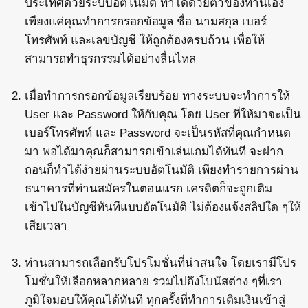
ประเทศด้วยระบบอัตโนมัติ ทำได้ด้วยตัวของท่านเอง
เพียงแค่คุณทำการกรอกข้อมูล ชื่อ นามสกุล เบอร์
โทรศัพท์ และเลขบัญชี ให้ถูกต้องครบถ้วน เพื่อให้
สามารถทำธุรกรรมได้อย่างลื่นไหล
เมื่อทำการกรอกข้อมูลเรียบร้อย ทางระบบจะทำการให้
User และ Password ให้กับคุณ โดย User ที่ให้มาจะเป็น
เบอร์โทรศัพท์ และ Password จะเป็นรหัสที่คุณกำหนด
มา พอได้มาคุณก็สามารถเข้าเล่นเกมได้ทันที จะฝาก
ถอนก็ทำได้ง่ายผ่านระบบอัตโนมัติ เพียงทำรายการผ่าน
ธนาคารที่ท่านสมัครในตอนแรก เครดิตก็จะถูกเติม
เข้าไปในบัญชีทันทีแบบอัตโนมัติ ไม่ต้องแจ้งสลิปใด ๆให้
เสียเวลา
ท่านสามารถเลือกรับโปรโมชั่นที่น่าสนใจ โดยเรามีโปร
โมชั่นให้เลือกหลากหลาย รวมไปถึงโบนัสต่าง ๆที่เรา
ภูมิใจมอบให้คุณได้ทันที ทุกครั้งที่ทำการเติมเงินเข้าสู่