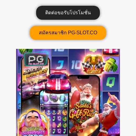
ติดต่อขอรับโปรโมชั่น
สมัครสมาชิก PG-SLOT.CO