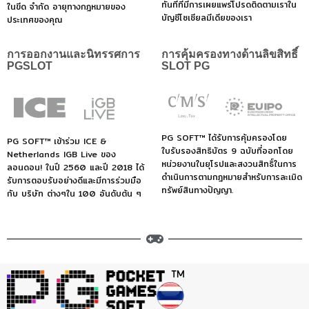
ทันทีที่มีการเผยแพร่โปรดติดตามเราใน
ในขีด จำกัด อายุทางกฎหมายของ
บัญชีโซเชียลมีเดียของเรา
ประเทศของคุณ
การออกงานและนิทรรศการ
การคุ้มครองทางด้านลิขสิทธิ์
PGSLOT
SLOT PG
PG SOFT™ ได้รับการคุ้มครองโดย
PG SOFT™ เข้าร่วม ICE &
ใบรับรองสิทธิบัตร 9 ฉบับที่ออกโดย
Netherlands IGB Live ของ
หน่วยงานในยุโรปและสงวนสิทธิ์ในการ
ลอนดอน! ในปี 2560 และปี 2018 ได้
ดำเนินการตามกฎหมายสำหรับการละเมิด
รับการตอบรับอย่างดีและมีการร่วมมือ
ทรัพย์สินทางปัญญา.
กับ บริษัท ต่างๆใน 100 อันดับต้น ๆ