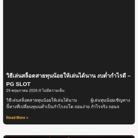
วิธีเล่นสล็อตสายทุนน้อยให้เล่นได้นาน งบต่ำกำไรดี –
PG SLOT
29 พฤษภาคม 2026
ไม่มีความเห็น
วิธีเล่นสล็อตสายทุนน้อยให้เล่นได้นาน ผู้เล่นทุนน้อยเชิญทาง
นี้ทางที่เปลี่ยนทุนนต่ำเป็นกำไรงบโต ถอนง่าย กำไรจริง ถอนจ
Read More »