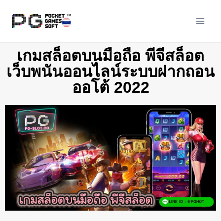
เกมสล็อตบนมือถือ พีจีสล็อต
เว็บพนันออนไลน์ระบบฝากถอน
ออโต้ 2022