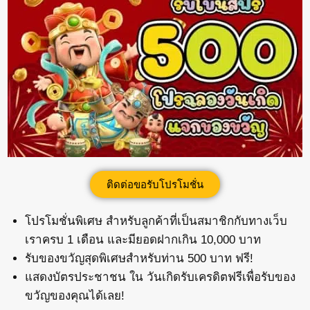
ติดต่อขอรับโปรโมชั่น
โปรโมชั่นพิเศษ สำหรับลูกค้าที่เป็นสมาชิกกับทางเว็บ
เราครบ 1 เดือน และมียอดฝากเกิน 10,000 บาท
รับของขวัญสุดพิเศษสำหรับท่าน 500 บาท ฟรี!
แสดงบัตรประชาชน ใน วันเกิดรับเครดิตฟรีเพื่อรับของ
ขวัญของคุณได้เลย!