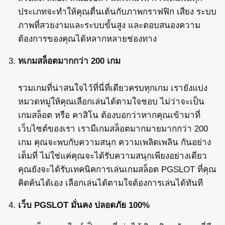
ประเภทจะทำให้คุณตื่นเต้นกับภาพกราฟฟิก เสียง ระบบ
ภาพที่สวยงามและระบบขั้นสูง และตอบสนองความ
ต้องการของคุณได้หลากหลายช่องทาง
ทเกมสล็อตมากกว่า 200 เกม
รวมเกมที่น่าสนใจไว้ที่นี่ที่เดียวครบทุกเกม เรายังแบ่ง
หมวดหมู่ให้คุณเลือกเล่นได้ตามใจชอบ ไม่ว่าจะเป็น
เกมสล็อต หรือ คาสิโน ต้องบอกว่าหากคุณเข้ามาที่
เว็บไซต์ของเรา เรามีเกมสล็อตมากมายมากกว่า 200
เกม คุณจะพบกับความสนุก ความเพลิดเพลิน กันอย่าง
เต็มที่ ไม่ใช่แค่คุณจะได้รับความสนุกเพียงอย่างเดียว
คุณยังจะได้รับเทคนิคการเล่นเกมสล็อต PGSLOT ที่คุณ
คิดค้นได้เอง เลือกเล่นได้ตามใจต้องการเล่นได้ทันที
เว็บ PGSLOT มั่นคง ปลอดภัย 100%