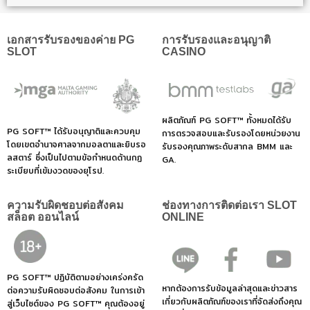
เอกสารรับรองของค่าย PG
การรับรองและอนุญาติ
SLOT
CASINO
ผลิตภัณฑ์ PG SOFT™ ทั้งหมดได้รับ
PG SOFT™ ได้รับอนุญาติและควบคุม
การตรวจสอบและรับรองโดยหน่วยงาน
โดยเขตอำนาจศาลจากมอลตาและยิบรอ
รับรองคุณภาพระดับสากล BMM และ
ลสตาร์ ซึ่งเป็นไปตามข้อกำหนดด้านกฏ
GA.
ระเบียบที่เข้มงวดของยุโรป.
ความรับผิดชอบต่อสังคม
ช่องทางการติดต่อเรา SLOT
สล็อต ออนไลน์
ONLINE
PG SOFT™ ปฏิบัติตามอย่างเคร่งครัด
หากต้องการรับข้อมูลล่าสุดและข่าวสาร
ต่อความรับผิดชอบต่อสังคม ในการเข้า
เกี่ยวกับผลิตภัณฑ์ของเราที่จัดส่งถึงคุณ
สู่เว็บไซต์ของ PG SOFT™ คุณต้องอยู่