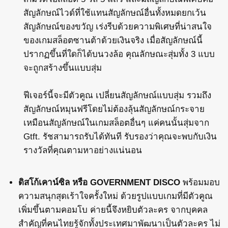
สัญลักษณ์ไวด์ที่ใช้แทนสัญลักษณ์อื่นทั้งหมดยกเว้น
สัญลักษณ์ของขวัญ เร่งรีบด้วยความพิเศษที่น่าสนใจ
ของเกมสล็อตซานต้าด้วยเงินจริง เมื่อสัญลักษณ์นี้
ปรากฏขึ้นที่ใดก็ได้บนวงล้อ คุณลักษณะสุ่มทั้ง 3 แบบ
จะถูกสร้างขึ้นแบบสุ่ม
ฟีเจอร์นี้จะมีตัวคูณ เปลี่ยนสัญลักษณ์แบบสุ่ม รวมถึง
สัญลักษณ์หมุนฟรีโดยไม่ต้องลุ้นสัญลักษณ์กระจาย
เหมือนสัญลักษณ์ในเกมสล็อตอื่นๆ แค่คนนั้นสุ่มจาก
Gtft. รัชสามารถรับได้ทันที รับรองว่าคุณจะพบกับเงิน
รางวัลที่คุณตามหาอย่างแน่นอน
ดิสโก้เคาน์ซิล หรือ GOVERNMENT DISCO
พร้อมมอบ
ความสนุกสุดเร้าใจครั้งใหม่ ด้วยรูปแบบเกมที่มีตัวคูณ
เพิ่มขึ้นตามคอมโบ ค่ายนี้จึงหยิบตัวละคร จากบุคคล
สำคัญที่คนไทยรู้จักทั้งประเทศมาพัฒนาเป็นตัวละคร ไม่