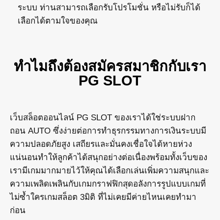
ระบบ ท่านสามารถเลือกรับโปรโมชั่น หรือไม่รับก็ได้
เลือกได้ตามใจของคุณ
ทำไมถึงต้องสมัครสมาชิกกับเรา
PG SLOT
เว็บสล็อตออนไลน์ PG SLOT ของเราได้ใช่ระบบฝาก
ถอน AUTO ซึ่งง่ายต่อการทำธุรกรรมทางการเงินระบบมี
ความปลอดภัยสูง เสถียรและมั่นคงเชื่อใจได้หายห่วง
แน่นอนทำให้ลูกค้าได้สนุกอย่างต่อเนื่องพร้อมทั้งเว็บของ
เรามีเกมมากมายไว้ให้คุณได้เลือกเล่นเพิ่มความสนุกและ
ความเพลิดเพลินกับเกมกราฟฟิกสุดอลังการรูปแบบเกมที่
ไม่ซ้ำใครเกมสล็อต 3มิติ ที่ไม่เคยมีค่ายไหนเคยทำมา
ก่อน