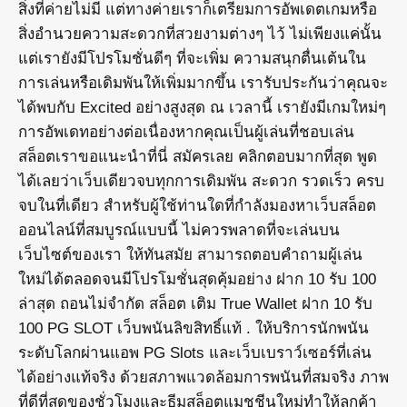
สิ่งที่ค่ายไม่มี แต่ทางค่ายเราก็เตรียมการอัพเดตเกมหรือ
สิ่งอำนวยความสะดวกที่สวยงามต่างๆ ไว้ ไม่เพียงแค่นั้น
แต่เรายังมีโปรโมชั่นดีๆ ที่จะเพิ่ม ความสนุกตื่นเต้นใน
การเล่นหรือเดิมพันให้เพิ่มมากขึ้น เรารับประกันว่าคุณจะ
ได้พบกับ Excited อย่างสูงสุด ณ เวลานี้ เรายังมีเกมใหม่ๆ
การอัพเดทอย่างต่อเนื่องหากคุณเป็นผู้เล่นที่ชอบเล่น
สล็อตเราขอแนะนำที่นี่ สมัครเลย คลิกตอบมากที่สุด พูด
ได้เลยว่าเว็บเดียวจบทุกการเดิมพัน สะดวก รวดเร็ว ครบ
จบในที่เดียว สำหรับผู้ใช้ท่านใดที่กำลังมองหาเว็บสล็อต
ออนไลน์ที่สมบูรณ์แบบนี้ ไม่ควรพลาดที่จะเล่นบน
เว็บไซต์ของเรา ให้ทันสมัย สามารถตอบคำถามผู้เล่น
ใหม่ได้ตลอดจนมีโปรโมชั่นสุดคุ้มอย่าง ฝาก 10 รับ 100
ล่าสุด ถอนไม่จำกัด สล็อต เติม True Wallet ฝาก 10 รับ
100 PG SLOT เว็บพนันลิขสิทธิ์แท้ . ให้บริการนักพนัน
ระดับโลกผ่านแอพ PG Slots และเว็บเบราว์เซอร์ที่เล่น
ได้อย่างแท้จริง ด้วยสภาพแวดล้อมการพนันที่สมจริง ภาพ
ที่ดีที่สุดของชั่วโมงและธีมสล็อตแมชชีนใหม่ทำให้ลูกค้า