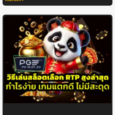
Read More »