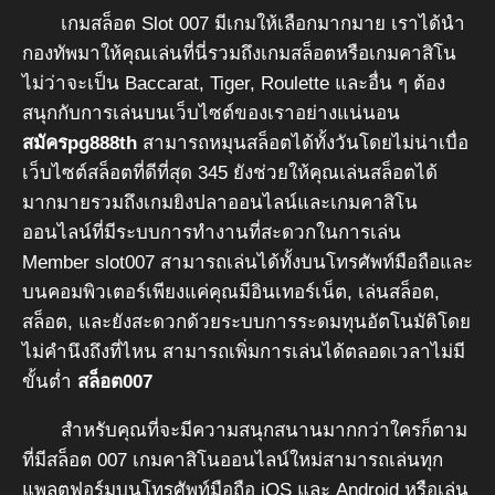
เกมสล็อต Slot 007 มีเกมให้เลือกมากมาย เราได้นำ
กองทัพมาให้คุณเล่นที่นี่รวมถึงเกมสล็อตหรือเกมคาสิโน
ไม่ว่าจะเป็น Baccarat, Tiger, Roulette และอื่น ๆ ต้อง
สนุกกับการเล่นบนเว็บไซต์ของเราอย่างแน่นอน
สมัครpg888th
สามารถหมุนสล็อตได้ทั้งวันโดยไม่น่าเบื่อ
เว็บไซต์สล็อตที่ดีที่สุด 345 ยังช่วยให้คุณเล่นสล็อตได้
มากมายรวมถึงเกมยิงปลาออนไลน์และเกมคาสิโน
ออนไลน์ที่มีระบบการทำงานที่สะดวกในการเล่น
Member slot007 สามารถเล่นได้ทั้งบนโทรศัพท์มือถือและ
บนคอมพิวเตอร์เพียงแค่คุณมีอินเทอร์เน็ต, เล่นสล็อต,
สล็อต, และยังสะดวกด้วยระบบการระดมทุนอัตโนมัติโดย
ไม่คำนึงถึงที่ไหน สามารถเพิ่มการเล่นได้ตลอดเวลาไม่มี
ขั้นต่ำ
สล็อต007
สำหรับคุณที่จะมีความสนุกสนานมากกว่าใครก็ตาม
ที่มีสล็อต 007 เกมคาสิโนออนไลน์ใหม่สามารถเล่นทุก
แพลตฟอร์มบนโทรศัพท์มือถือ iOS และ Android หรือเล่น