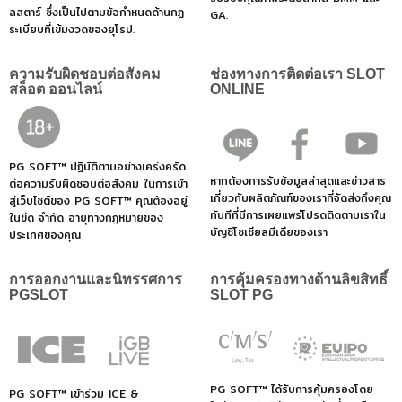
ลสตาร์ ซึ่งเป็นไปตามข้อกำหนดด้านกฏ
GA.
ระเบียบที่เข้มงวดของยุโรป.
ความรับผิดชอบต่อสังคม
ช่องทางการติดต่อเรา SLOT
สล็อต ออนไลน์
ONLINE
PG SOFT™ ปฏิบัติตามอย่างเคร่งครัด
หากต้องการรับข้อมูลล่าสุดและข่าวสาร
ต่อความรับผิดชอบต่อสังคม ในการเข้า
เกี่ยวกับผลิตภัณฑ์ของเราที่จัดส่งถึงคุณ
สู่เว็บไซต์ของ PG SOFT™ คุณต้องอยู่
ทันทีที่มีการเผยแพร่โปรดติดตามเราใน
ในขีด จำกัด อายุทางกฎหมายของ
บัญชีโซเชียลมีเดียของเรา
ประเทศของคุณ
การออกงานและนิทรรศการ
การคุ้มครองทางด้านลิขสิทธิ์
PGSLOT
SLOT PG
PG SOFT™ ได้รับการคุ้มครองโดย
PG SOFT™ เข้าร่วม ICE &