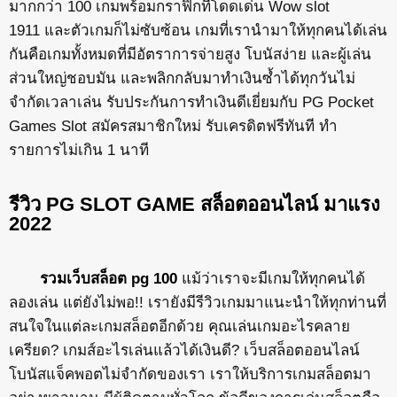
มากกว่า 100 เกมพร้อมกราฟิกที่โดดเด่น
Wow slot
1911
และตัวเกมก็ไม่ซับซ้อน เกมที่เรานำมาให้ทุกคนได้เล่น
กันคือเกมทั้งหมดที่มีอัตราการจ่ายสูง โบนัสง่าย และผู้เล่น
ส่วนใหญ่ชอบมัน และพลิกกลับมาทำเงินซ้ำได้ทุกวันไม่
จำกัดเวลาเล่น รับประกันการทำเงินดีเยี่ยมกับ PG Pocket
Games Slot สมัครสมาชิกใหม่ รับเครดิตฟรีทันที ทำ
รายการไม่เกิน 1 นาที
รีวิว PG SLOT GAME สล็อตออนไลน์ มาแรง
2022
รวมเว็บสล็อต pg 100
แม้ว่าเราจะมีเกมให้ทุกคนได้
ลองเล่น แต่ยังไม่พอ!! เรายังมีรีวิวเกมมาแนะนำให้ทุกท่านที่
สนใจในแต่ละเกมสล็อตอีกด้วย คุณเล่นเกมอะไรคลาย
เครียด? เกมส์อะไรเล่นแล้วได้เงินดี? เว็บสล็อตออนไลน์
โบนัสแจ็คพอตไม่จำกัดของเรา เราให้บริการเกมสล็อตมา