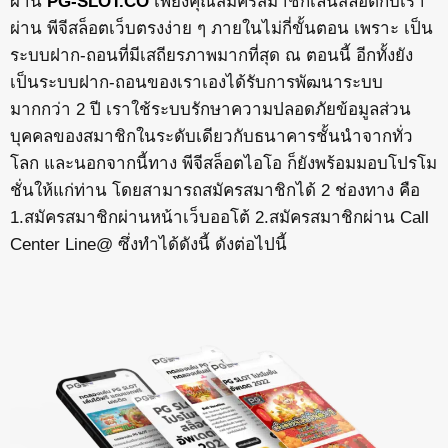
ผ่าน
PG-SLOT.CO
เพียงคุณสมัครสมาชิกเล่นสล็อตกับเรา
ผ่าน พีจีสล็อตเว็บตรงง่าย ๆ ภายในไม่กี่ขั้นตอน เพราะ เป็น
ระบบฝาก-ถอนที่มีเสถียรภาพมากที่สุด ณ ตอนนี้ อีกทั้งยัง
เป็นระบบฝาก-ถอนของเราเองได้รับการพัฒนาระบบ
มากกว่า 2 ปี เราใช้ระบบรักษาความปลอดภัยข้อมูลส่วน
บุคคลของสมาชิกในระดับเดียวกับธนาคารชั้นนำจากทั่ว
โลก และนอกจากนี้ทาง พีจีสล็อตไอโอ ก็ยังพร้อมมอบโปรโม
ชั่นให้แก่ท่าน โดยสามารถสมัครสมาชิกได้ 2 ช่องทาง คือ
1.สมัครสมาชิกผ่านหน้าเว็บออโต้ 2.สมัครสมาชิกผ่าน Call
Center Line@ ซึ่งทำได้ดังนี้ ดังต่อไปนี้