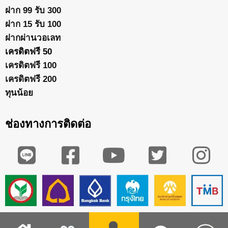
ฝาก 99 รับ 300
ฝาก 15 รับ 100
ฝากผ่านวอเลท
เครดิตฟรี 50
เครดิตฟรี 100
เครดิตฟรี 200
ทุนน้อย
ช่องทางการติดต่อ