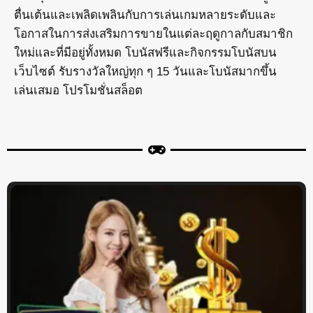
ตื่นเต้นและเพลิดเพลินกับการเล่นเกมหลายระดับและ
โอกาสในการส่งเสริมการขายในแต่ละฤดูกาลกับสมาชิก
ใหม่และที่มีอยู่ทั้งหมด โบนัสฟรีและกิจกรรมโบนัสบน
เว็บไซต์ รับรางวัลใหญ่ทุก ๆ 15 วันและโบนัสมากขึ้น
เล่นเสมอ โปรโมชั่นสล็อต