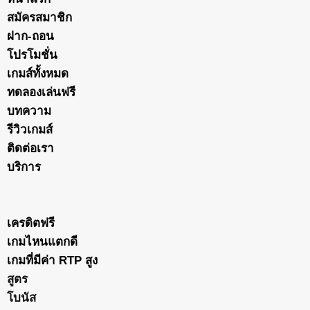
สมัครสมาชิก
ฝาก-ถอน
โปรโมชั่น
เกมส์ทั้งหมด
ทดลองเล่นฟรี
บทความ
รีวิวเกมส์
ติดต่อเรา
บริการ
เครดิตฟรี
เกมไหนแตกดี
เกมที่มีค่า RTP สูง
สูตร
โบนัส