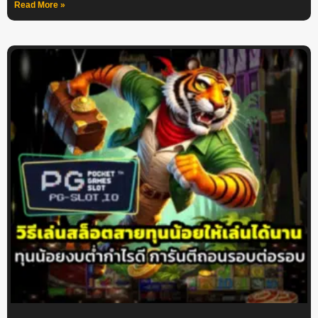
Read More »