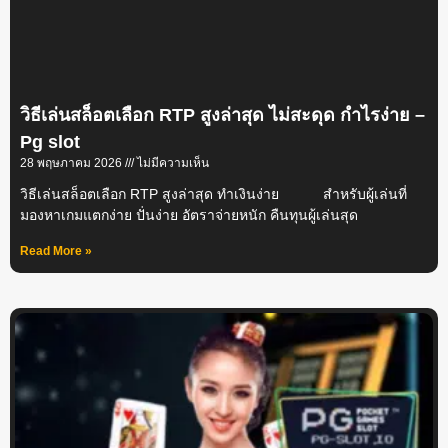
วิธีเล่นสล็อตเลือก RTP สูงล่าสุด ไม่สะดุด กำไรง่าย –
Pg slot
28 พฤษภาคม 2026
ไม่มีความเห็น
วิธีเล่นสล็อตเลือก RTP สูงล่าสุด ทำเงินง่าย สำหรับผู้เล่นที่
มองหาเกมแตกง่าย ปั่นง่าย อัตราจ่ายหนัก คืนทุนผู้เล่นสุด
Read More »