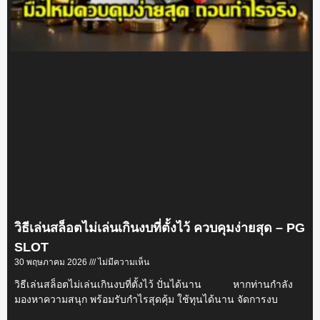
วิธีเล่นสล็อตไม่เล่นเกินงบที่ตั้งไว้ ควบคุมง่ายสุด – PG
SLOT
30 พฤษภาคม 2026
ไม่มีความเห็น
วิธีเล่นสล็อตไม่เล่นเกินงบที่ตั้งไว้ ปั่นได้นาน หากท่านกำลัง
มองหาความสนุก พร้อมรับกำไรสุดคุ้ม ใช้ทุนได้นาน จัดการงบ