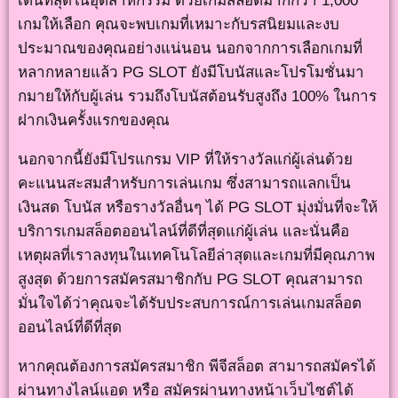
เต้นที่สุดในอุตสาหกรรม ด้วยเกมสล็อตมากกว่า 1,000
เกมให้เลือก คุณจะพบเกมที่เหมาะกับรสนิยมและงบ
ประมาณของคุณอย่างแน่นอน นอกจากการเลือกเกมที่
หลากหลายแล้ว PG SLOT ยังมีโบนัสและโปรโมชั่นมา
กมายให้กับผู้เล่น รวมถึงโบนัสต้อนรับสูงถึง 100% ในการ
ฝากเงินครั้งแรกของคุณ
นอกจากนี้ยังมีโปรแกรม VIP ที่ให้รางวัลแก่ผู้เล่นด้วย
คะแนนสะสมสำหรับการเล่นเกม ซึ่งสามารถแลกเป็น
เงินสด โบนัส หรือรางวัลอื่นๆ ได้ PG SLOT มุ่งมั่นที่จะให้
บริการเกมสล็อตออนไลน์ที่ดีที่สุดแก่ผู้เล่น และนั่นคือ
เหตุผลที่เราลงทุนในเทคโนโลยีล่าสุดและเกมที่มีคุณภาพ
สูงสุด ด้วยการสมัครสมาชิกกับ PG SLOT คุณสามารถ
มั่นใจได้ว่าคุณจะได้รับประสบการณ์การเล่นเกมสล็อต
ออนไลน์ที่ดีที่สุด
หากคุณต้องการสมัครสมาชิก พีจีสล็อต สามารถสมัครได้
ผ่านทางไลน์แอด หรือ สมัครผ่านทางหน้าเว็บไซต์ได้