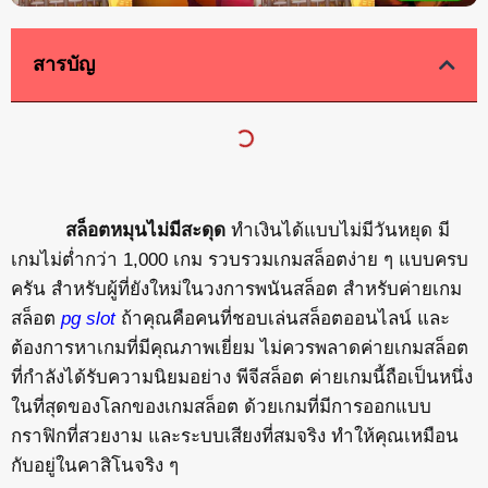
สารบัญ
สล็อตหมุนไม่มีสะดุด
ทำเงินได้แบบไม่มีวันหยุด มี
เกมไม่ต่ำกว่า 1,000 เกม รวบรวมเกมสล็อตง่าย ๆ แบบครบ
ครัน สำหรับผู้ที่ยังใหม่ในวงการพนันสล็อต สำหรับ
ค่าย
เกม
สล็อต
pg slot
ถ้าคุณคือคนที่ชอบเล่นสล็อตออนไลน์ และ
ต้องการหาเกมที่มีคุณภาพเยี่ยม ไม่ควรพลาดค่ายเกมสล็อต
ที่กำลังได้รับความนิยมอย่าง พีจีสล็อต ค่ายเกมนี้ถือเป็นหนึ่ง
ในที่สุดของโลกของเกมสล็อต ด้วยเกมที่มีการออกแบบ
กราฟิกที่สวยงาม และระบบเสียงที่สมจริง ทำให้คุณเหมือน
กับอยู่ในคาสิโนจริง ๆ