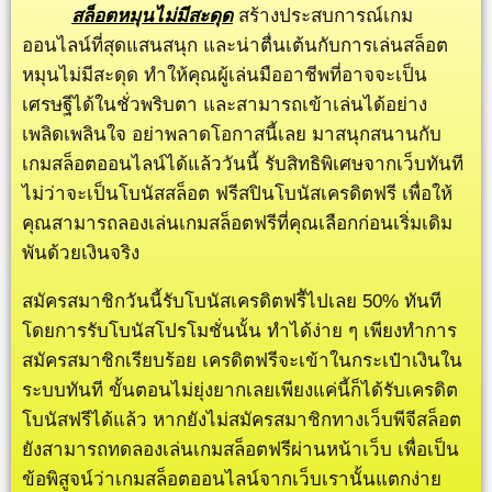
สล็อตหมุนไม่มีสะดุด
สร้างประสบการณ์เกม
ออนไลน์ที่สุดแสนสนุก และน่าตื่นเต้นกับการเล่นสล็อต
หมุนไม่มีสะดุด ทำให้คุณผู้เล่นมืออาชีพที่อาจจะเป็น
เศรษฐีได้ในชั่วพริบตา และสามารถเข้าเล่นได้อย่าง
เพลิดเพลินใจ อย่าพลาดโอกาสนี้เลย มาสนุกสนานกับ
เกมสล็อตออนไลน์ได้แล้ววันนี้ รับสิทธิพิเศษจากเว็บทันที
ไม่ว่าจะเป็นโบนัสสล็อต ฟรีสปินโบนัสเครดิตฟรี เพื่อให้
คุณสามารถลองเล่นเกมสล็อตฟรีที่คุณเลือกก่อนเริ่มเดิม
พันด้วยเงินจริง
สมัครสมาชิกวันนี้รับโบนัสเครดิตฟรีัไปเลย 50% ทันที
โดยการรับโบนัสโปรโมชั่นนั้น ทำได้ง่าย ๆ เพียงทำการ
สมัครสมาชิกเรียบร้อย เครดิตฟรีจะเข้าในกระเป๋าเงินใน
ระบบทันที ขั้นตอนไม่ยุ่งยากเลยเพียงแค่นี้ก็ได้รับเครดิต
โบนัสฟรีได้แล้ว
หากยังไม่สมัครสมาชิกทางเว็บพีจีสล็อต
ยังสามารถทดลองเล่นเกมสล็อตฟรีผ่านหน้าเว็บ เพื่อเป็น
ข้อพิสูจน์ว่าเกมสล็อตออนไลน์จากเว็บเรานั้นแตกง่าย