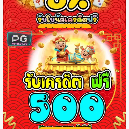
ติดต่อขอรับโปรโมชั่น
เลย
ยอดฝากเกิน 10,000 บาท ลุ้นรับสิทธิ์ได้ทุกวันที่หวยออกได้
กับหวยรางวัลที่ 1 แค่เป็นสมาชิกกับเว็บเรา ครบ 1 เดือน มี
เครดิตฟรี 500 บาท เมื่อยูสเซอร์ 2 ตัวสุดท้ายของท่านตรง