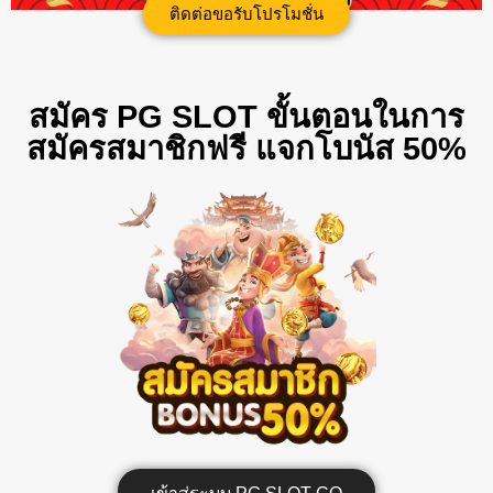
ติดต่อขอรับโปรโมชั่น
สมัคร PG SLOT ขั้นตอนในการ
สมัครสมาชิกฟรี แจกโบนัส 50%