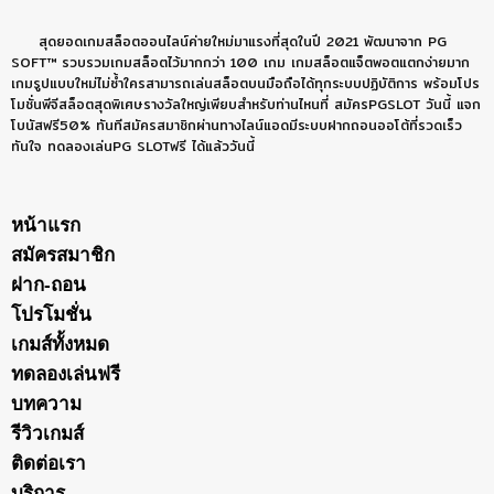
สุดยอดเกมสล็อตออนไลน์ค่ายใหม่มาแรงที่สุดในปี 2021 พัฒนาจาก PG
SOFT™ รวบรวมเกมสล็อตไว้มากกว่า 100 เกม เกมสล็อตแจ็ตพอตแตกง่ายมาก
เกมรูปแบบใหม่ไม่ซ้ำใครสามารถเล่นสล็อตบนมือถือได้ทุกระบบปฏิบัติการ พร้อมโปร
โมชั่นพีจีสล็อตสุดพิเศษรางวัลใหญ่เพียบสำหรับท่านไหนที่ สมัครPGSLOT วันนี้ แจก
โบนัสฟรี50% ทันทีสมัครสมาชิกผ่านทางไลน์แอดมีระบบฝากถอนออโต้ที่รวดเร็ว
ทันใจ ทดลองเล่นPG SLOTฟรี ได้แล้ววันนี้
หน้าแรก
สมัครสมาชิก
ฝาก-ถอน
โปรโมชั่น
เกมส์ทั้งหมด
ทดลองเล่นฟรี
บทความ
รีวิวเกมส์
ติดต่อเรา
บริการ