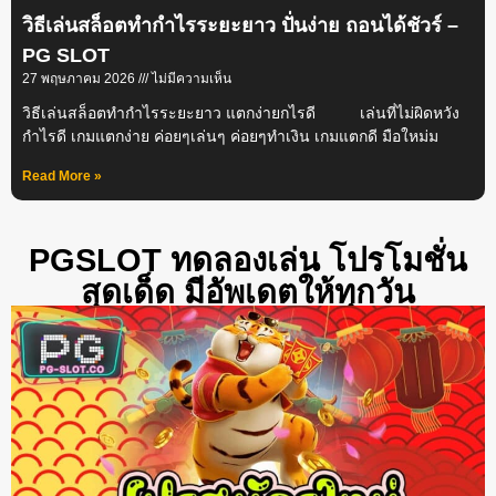
วิธีเล่นสล็อตทำกำไรระยะยาว ปั่นง่าย ถอนได้ชัวร์ –
PG SLOT
27 พฤษภาคม 2026
ไม่มีความเห็น
วิธีเล่นสล็อตทำกำไรระยะยาว แตกง่ายกไรดี เล่นที่ไม่ผิดหวัง
กำไรดี เกมแตกง่าย ค่อยๆเล่นๆ ค่อยๆทำเงิน เกมแตกดี มือใหม่ม
Read More »
PGSLOT ทดลองเล่น โปรโมชั่น
สุดเด็ด มีอัพเดตให้ทุกวัน
งานเพื่อขอรับด้วยตนเอง เท่านั้น