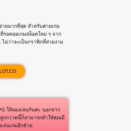
่ายมากที่สุด สำหรับ
ค่าย
เกม
พันที่รอคอยเกมสล็อตใหม่ ๆ จาก
น ไม่ว่าจะเป็นกราฟิกที่สวยงาม
SLOT.CO
PG ให้ลองเล่นกันค่ะ นอกจาก
ตลูกกวาดนี้ก็สามารถทำให้คุณมี
รเล่นเกมอีกด้วย