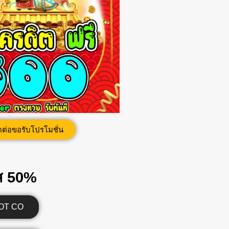
ิทธิ์ได้ทุกวันที่หวยออกได้เลย
 เดือน มียอดฝากเกิน 10,000 บาท
หวยรางวัลที่ 1 แค่เป็นสมาชิกกับ
 บาท เมื่อยูสเซอร์ 2 ตัวสุดท้าย
ดต่อขอรับโปรโมชั่น
ส 50%
LOT CO