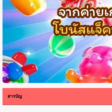
สารบัญ