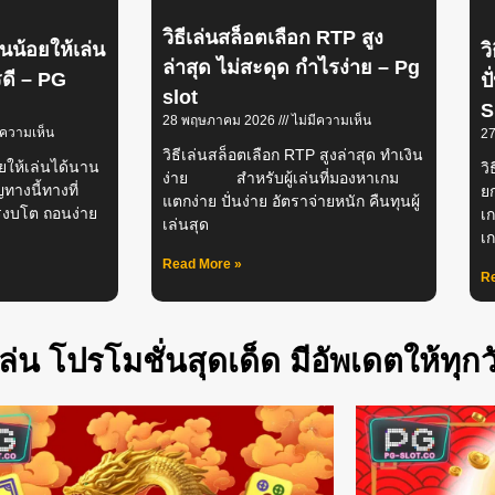
วิธีเล่นสล็อตเลือก RTP สูง
ุนน้อยให้เล่น
ว
ล่าสุด ไม่สะดุด กำไรง่าย – Pg
ดี – PG
ป
slot
S
28 พฤษภาคม 2026
ไม่มีความเห็น
ีความเห็น
2
วิธีเล่นสล็อตเลือก RTP สูงล่าสุด ทำเงิน
อยให้เล่นได้นาน
ว
ง่าย สำหรับผู้เล่นที่มองหาเกม
างนี้ทางที่
ย
แตกง่าย ปั่นง่าย อัตราจ่ายหนัก คืนทุนผู้
ไรงบโต ถอนง่าย
เก
เล่นสุด
เก
Read More »
Re
 โปรโมชั่นสุดเด็ด มีอัพเดตให้ทุกว