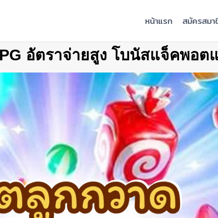
หน้าแรก
สมัครสมาช
PG อัตราจ่ายสูง โบนัสแจ็คพอต