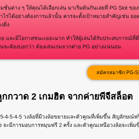
โมชั่นต่าง ๆ ให้คุณได้เลือกเล่น มาเริ่มต้นกันเลยที่ PG Slot 
ำไรได้อย่างต้องการแล้วนั้น ควรจะตั้งเป้าหมายสำคัญเช่น ยอดเ
ยิ่ง
ย และมีโอกาสชนะเยอะมาก ทำให้ผู้เล่นได้รับประสบการณ์ที่ดีแล
 ทุกคนจะต้องบอกว่า ต้องเล่นเกมจากค่าย PG อย่างแน่นอน
สมัครสมาชิก PG-
กกวาด 2 เกมฮิต จากค่ายพีจีสล็อต
-4-5-4-5 วงล้อที่มีวงล้อขยายและตัวคูณที่เพิ่มขึ้น สัญลักษณ์ฟร
รั้ง จะมีการมอบการหมุนฟรี 2 ครั้ง และตัวคูณเหนือวงล้อจะเพิ่ม