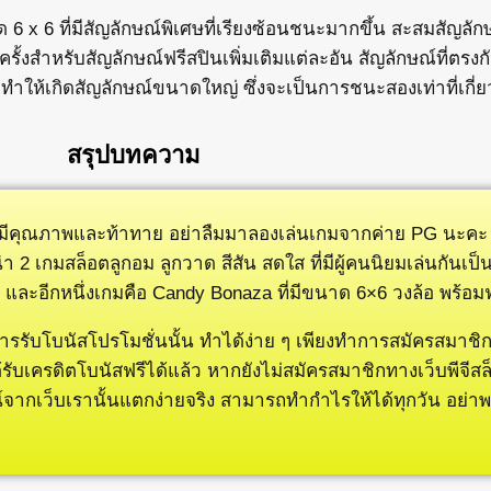
 x 6 ที่มีสัญลักษณ์พิเศษที่เรียงซ้อนชนะมากขึ้น สะสมสัญลักษณ
2 ครั้งสำหรับสัญลักษณ์ฟรีสปินเพิ่มเติมแต่ละอัน สัญลักษณ์ที่ตรง
ัสจะทำให้เกิดสัญลักษณ์ขนาดใหญ่ ซึ่งจะเป็นการชนะสองเท่าที่เกี่ย
สรุปบทความ​
มีคุณภาพและท้าทาย อย่าลืมมาลองเล่นเกมจากค่าย PG นะคะ 
 เกมสล็อตลูกอม ลูกวาด สีสัน สดใส ที่มีผู้คนนิยมเล่นกันเป็
้ง และอีกหนึ่งเกมคือ Candy Bonaza ที่มีขนาด 6×6 วงล้อ พร้อม
การรับโบนัสโปรโมชั่นนั้น ทำได้ง่าย ๆ เพียงทำการสมัครสมาชิก
ด้รับเครดิตโบนัสฟรีได้แล้ว
หากยังไม่สมัครสมาชิกทางเว็บพีจีส
ลน์จากเว็บเรานั้นแตกง่ายจริง สามารถทำกำไรให้ได้ทุกวัน อย่า