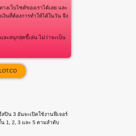
ของทางเว็บไซต์ของเราได้เลย และ
งินที่ต้องการทำให้ได้ในวัน จึง
ะสนุกสุดขี้เล่น ไม่ว่าจะเป็น
SLOT.CO
ีสปิน 3 อันจะเปิดใช้งานฟีเจอร์
ขึ้น 1, 2, 3 และ 5 ตามลำดับ