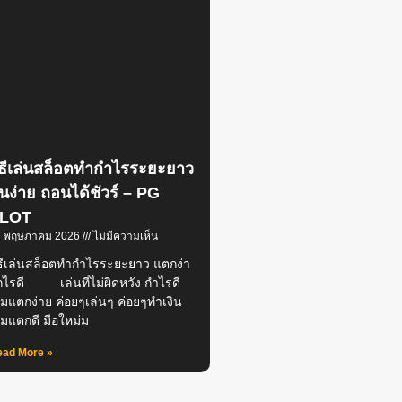
ิธีเล่นสล็อตทำกำไรระยะยาว
ั่นง่าย ถอนได้ชัวร์ – PG
LOT
7 พฤษภาคม 2026
ไม่มีความเห็น
ิธีเล่นสล็อตทำกำไรระยะยาว แตกง่า
กไรดี เล่นที่ไม่ผิดหวัง กำไรดี
มแตกง่าย ค่อยๆเล่นๆ ค่อยๆทำเงิน
มแตกดี มือใหม่ม
ad More »