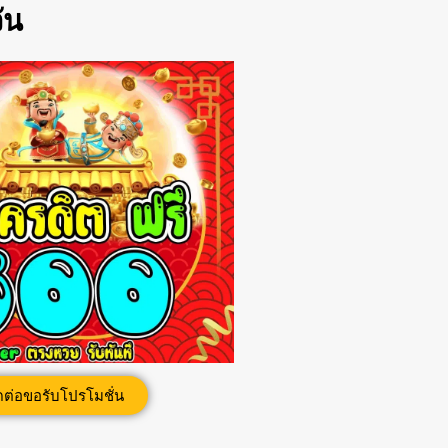
ัน
ิทธิ์ได้ทุกวันที่หวยออกได้เลย
 เดือน มียอดฝากเกิน 10,000 บาท
หวยรางวัลที่ 1 แค่เป็นสมาชิกกับ
 บาท เมื่อยูสเซอร์ 2 ตัวสุดท้าย
ดต่อขอรับโปรโมชั่น