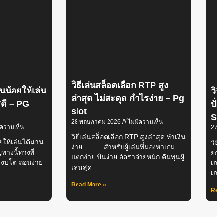
วิธีเล่นสล็อตเลือก RTP สูง
ุนน้อยให้เล่น
ว
ล่าสุด ไม่สะดุด กำไรง่าย – Pg
ดี – PG
ป
slot
S
28 พฤษภาคม 2026
ไม่มีความเห็น
ีความเห็น
2
วิธีเล่นสล็อตเลือก RTP สูงล่าสุด ทำเงิน
อยให้เล่นได้นาน
ว
ง่าย สำหรับผู้เล่นที่มองหาเกม
างนี้ทางที่
ย
แตกง่าย ปั่นง่าย อัตราจ่ายหนัก คืนทุนผู้
ไรงบโต ถอนง่าย
เก
เล่นสุด
เก
Read More »
Re