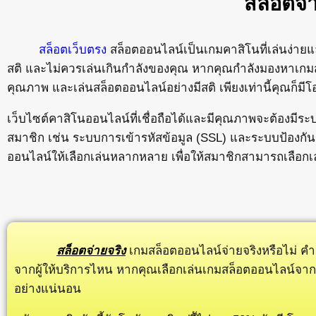
สล็อตจ่
สล็อตเว็บตรง
สล็อตออนไลน์เป็นเกมคาสิโนที่เล่นง่ายแล
สติ และไม่ควรเล่นเกินกำลังของคุณ หากคุณกำลังมองหาเกมสล็
คุณภาพ และเล่นสล็อตออนไลน์อย่างมีสติ เพียงเท่านี้คุณก็มีโ
เว็บไซต์คาสิโนออนไลน์ที่เชื่อถือได้และมีคุณภาพจะต้องมี
สมาชิก เช่น ระบบการเข้ารหัสข้อมูล (SSL) และระบบป้องกัน
ออนไลน์ให้เลือกเล่นหลากหลาย เพื่อให้สมาชิกสามารถเลือกเล่
สล็อตจ่ายจริง
เกมสล็อตออนไลน์จ่ายจริงหรือไม่ คำตอ
จากผู้ให้บริการไหน หากคุณเลือกเล่นเกมสล็อตออนไลน์จากผู้ใ
อย่างแน่นอน