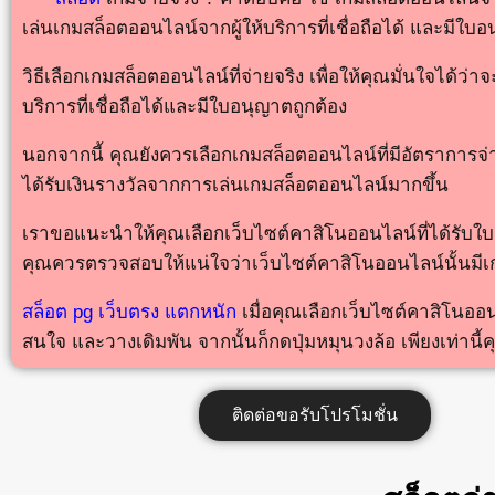
เล่นเกมสล็อตออนไลน์จากผู้ให้บริการที่เชื่อถือได้
และมีใบอน
วิธีเลือกเกมสล็อตออนไลน์ที่จ่ายจริง เพื่อให้คุณมั่นใจได้
บริการที่เชื่อถือได้และมีใบอนุญาตถูกต้อง
นอกจากนี้ คุณยังควรเลือกเกมสล็อตออนไลน์ที่มีอัตราการจ่า
ได้รับเงินรางวัลจากการเล่นเกมสล็อตออนไลน์มากขึ้น
เราขอแนะนำให้คุณเลือกเว็บไซต์คาสิโนออนไลน์ที่ได้รับ
คุณควรตรวจสอบให้แน่ใจว่าเว็บไซต์คาสิโนออนไลน์นั้นมี
สล็อต pg เว็บตรง แตกหนัก
เมื่อคุณเลือกเว็บไซต์คาสิโนออ
สนใจ และวางเดิมพัน จากนั้นก็กดปุ่มหมุนวงล้อ เพียงเท่านี้ค
ติดต่อขอรับโปรโมชั่น