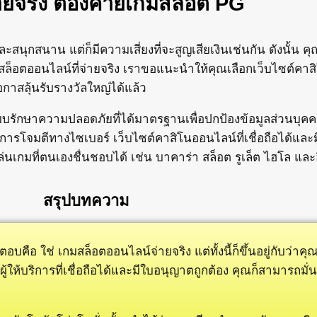
ายจริง ต้องค่ายเกมสล็อต PG
ะสนุกสนาน แต่ก็มีความเสี่ยงที่จะสูญเสียเงินเช่นกัน ดังนั้น 
อตออนไลน์ที่จ่ายจริง เราขอแนะนำให้คุณเลือกเว็บไซต์คาสิโน
อกาสลุ้นรับรางวัลใหญ่ได้แล้ว
ระบบรักษาความปลอดภัยที่ได้มาตรฐานเพื่อปกป้องข้อมูลส่วนบุ
การโจมตีทางไซเบอร์ เว็บไซต์คาสิโนออนไลน์ที่เชื่อถือได้แล
นเกมที่ตนเองชื่นชอบได้ เช่น บาคาร่า สล็อต รูเล็ต ไฮโล และ
สรุปบทความ​
บคือ ใช่ เกมสล็อตออนไลน์จ่ายจริง แต่ทั้งนี้ก็ขึ้นอยู่กับว่า
ห้บริการที่เชื่อถือได้และมีใบอนุญาตถูกต้อง คุณก็สามารถมั่นใ