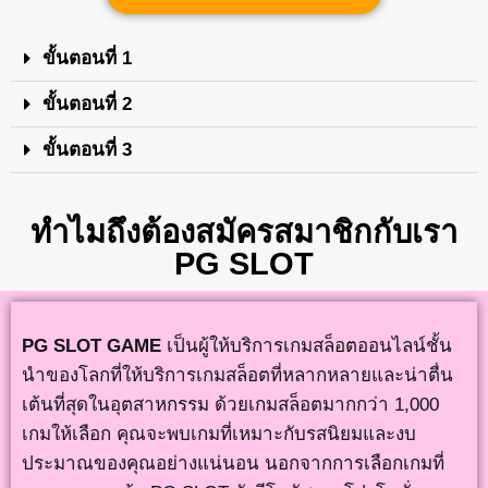
ขั้นตอนที่ 1
ขั้นตอนที่ 2
ขั้นตอนที่ 3
ทำไมถึงต้องสมัครสมาชิกกับเรา
PG SLOT
PG SLOT GAME
เป็นผู้ให้บริการเกมสล็อตออนไลน์ชั้น
นำของโลกที่ให้บริการเกมสล็อตที่หลากหลายและน่าตื่น
เต้นที่สุดในอุตสาหกรรม ด้วยเกมสล็อตมากกว่า 1,000
เกมให้เลือก คุณจะพบเกมที่เหมาะกับรสนิยมและงบ
ประมาณของคุณอย่างแน่นอน นอกจากการเลือกเกมที่