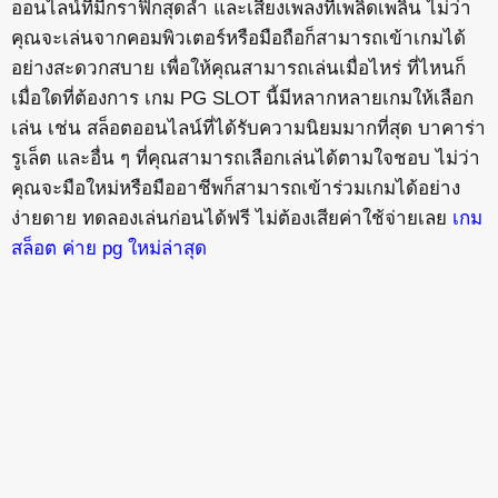
ออนไลน์ที่มีกราฟิกสุดล้ำ และเสียงเพลงที่เพลิดเพลิน ไม่ว่า
คุณจะเล่นจากคอมพิวเตอร์หรือมือถือก็สามารถเข้าเกมได้
อย่างสะดวกสบาย เพื่อให้คุณสามารถเล่นเมื่อไหร่ ที่ไหนก็
เมื่อใดที่ต้องการ เกม PG SLOT นี้มีหลากหลายเกมให้เลือก
เล่น เช่น สล็อตออนไลน์ที่ได้รับความนิยมมากที่สุด บาคาร่า
รูเล็ต และอื่น ๆ ที่คุณสามารถเลือกเล่นได้ตามใจชอบ ไม่ว่า
คุณจะมือใหม่หรือมืออาชีพก็สามารถเข้าร่วมเกมได้อย่าง
ง่ายดาย ทดลองเล่นก่อนได้ฟรี ไม่ต้องเสียค่าใช้จ่ายเลย
เกม
สล็อต ค่าย pg ใหม่ล่าสุด