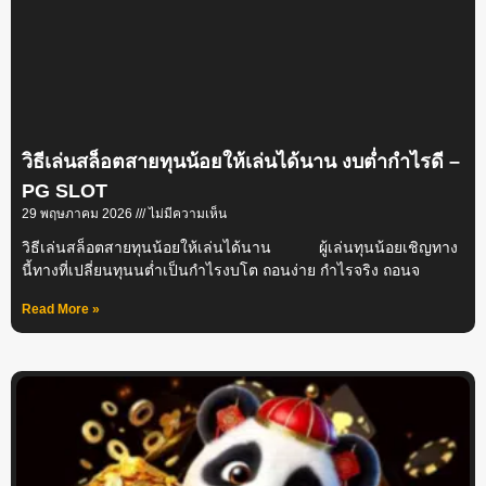
วิธีเล่นสล็อตสายทุนน้อยให้เล่นได้นาน งบต่ำกำไรดี –
PG SLOT
29 พฤษภาคม 2026
ไม่มีความเห็น
วิธีเล่นสล็อตสายทุนน้อยให้เล่นได้นาน ผู้เล่นทุนน้อยเชิญทาง
นี้ทางที่เปลี่ยนทุนนต่ำเป็นกำไรงบโต ถอนง่าย กำไรจริง ถอนจ
Read More »