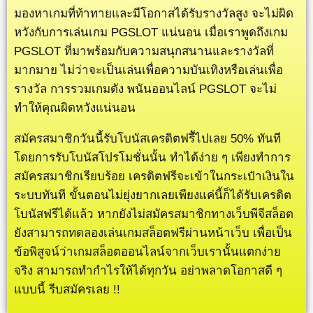
มองหาเกมที่ท้าทายและมีโอกาสได้รับรางวัลสูง จะไม่ผิด
หวังกับการเล่นเกม PGSLOT แน่นอน เมื่อเราพูดถึงเกม
PGSLOT ที่มาพร้อมกับความสนุกสนานและรางวัลที่
มากมาย ไม่ว่าจะเป็นเล่นเพื่อความบันเทิงหรือเล่นเพื่อ
รางวัล การรวมเกมดัง พนันออนไลน์ PGSLOT จะไม่
ทำให้คุณผิดหวังแน่นอน
สมัครสมาชิกวันนี้รับโบนัสเครดิตฟรีัไปเลย 50% ทันที
โดยการรับโบนัสโปรโมชั่นนั้น ทำได้ง่าย ๆ เพียงทำการ
สมัครสมาชิกเรียบร้อย เครดิตฟรีจะเข้าในกระเป๋าเงินใน
ระบบทันที ขั้นตอนไม่ยุ่งยากเลยเพียงแค่นี้ก็ได้รับเครดิต
โบนัสฟรีได้แล้ว
หากยังไม่สมัครสมาชิกทางเว็บพีจีสล็อต
ยังสามารถทดลองเล่นเกมสล็อตฟรีผ่านหน้าเว็บ เพื่อเป็น
ข้อพิสูจน์ว่าเกมสล็อตออนไลน์จากเว็บเรานั้นแตกง่าย
จริง สามารถทำกำไรให้ได้ทุกวัน อย่าพลาดโอกาสดี ๆ
แบบนี้ รีบสมัครเลย !!