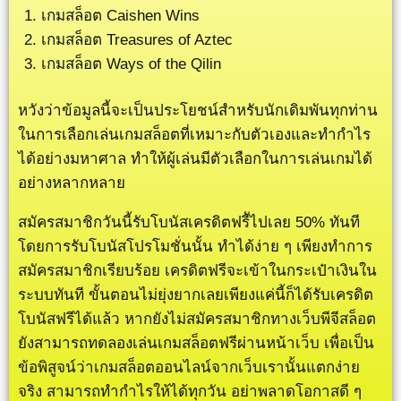
เกมสล็อต Caishen Wins
เกมสล็อต Treasures of Aztec
เกมสล็อต Ways of the Qilin
หวังว่าข้อมูลนี้จะเป็นประโยชน์สำหรับนักเดิมพันทุกท่าน
ในการเลือกเล่นเกมสล็อตที่เหมาะกับตัวเองและทำกำไร
ได้อย่างมหาศาล ทำให้ผู้เล่นมีตัวเลือกในการเล่นเกมได้
อย่างหลากหลาย
สมัครสมาชิกวันนี้รับโบนัสเครดิตฟรีัไปเลย 50% ทันที
โดยการรับโบนัสโปรโมชั่นนั้น ทำได้ง่าย ๆ เพียงทำการ
สมัครสมาชิกเรียบร้อย เครดิตฟรีจะเข้าในกระเป๋าเงินใน
ระบบทันที ขั้นตอนไม่ยุ่งยากเลยเพียงแค่นี้ก็ได้รับเครดิต
โบนัสฟรีได้แล้ว
หากยังไม่สมัครสมาชิกทางเว็บพีจีสล็อต
ยังสามารถทดลองเล่นเกมสล็อตฟรีผ่านหน้าเว็บ เพื่อเป็น
ข้อพิสูจน์ว่าเกมสล็อตออนไลน์จากเว็บเรานั้นแตกง่าย
จริง สามารถทำกำไรให้ได้ทุกวัน อย่าพลาดโอกาสดี ๆ