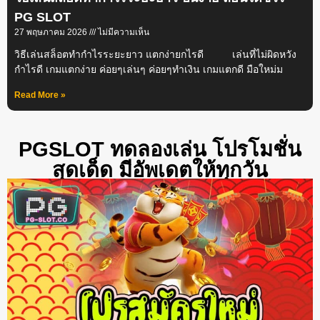
PG SLOT
27 พฤษภาคม 2026
ไม่มีความเห็น
วิธีเล่นสล็อตทำกำไรระยะยาว แตกง่ายกไรดี เล่นที่ไม่ผิดหวัง
กำไรดี เกมแตกง่าย ค่อยๆเล่นๆ ค่อยๆทำเงิน เกมแตกดี มือใหม่ม
Read More »
PGSLOT ทดลองเล่น โปรโมชั่น
สุดเด็ด มีอัพเดตให้ทุกวัน
งานเพื่อขอรับด้วยตนเอง เท่านั้น
pg slot โปรโมชั่น50% ลูกค้าจะต้องแจ้งและต้องติดต่อกับทีม