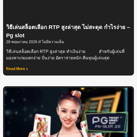
วิธีเล่นสล็อตเลือก RTP สูงล่าสุด ไม่สะดุด กำไรง่าย –
Pg slot
28 พฤษภาคม 2026
ไม่มีความเห็น
วิธีเล่นสล็อตเลือก RTP สูงล่าสุด ทำเงินง่าย สำหรับผู้เล่นที่
มองหาเกมแตกง่าย ปั่นง่าย อัตราจ่ายหนัก คืนทุนผู้เล่นสุด
Read More »