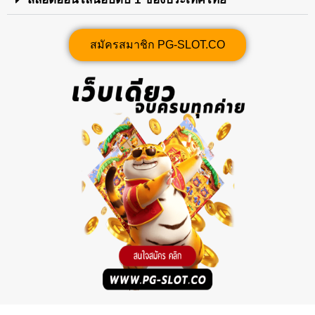
สมัครสมาชิก PG-SLOT.CO