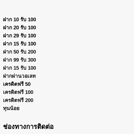
ฝาก 10 รับ 100
ฝาก 20 รับ 100
ฝาก 29 รับ 100
ฝาก 15 รับ 100
ฝาก 50 รับ 200
ฝาก 99 รับ 300
ฝาก 15 รับ 100
ฝากผ่านวอเลท
เครดิตฟรี 50
เครดิตฟรี 100
เครดิตฟรี 200
ทุนน้อย
ช่องทางการติดต่อ