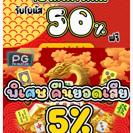
โปรโมชั่น สมัครสมาชิกใหม่ รับโบนัส ฟรีเครดิต 50% ฟรี
ติดต่อขอรับโปรโมชั่น
ขอรับคืนยอดเสียด้วยตนเอง เท่านั้น
ที่ 5 ของเดือน ลูกค้าจะต้องแจ้งและต้องติดต่อกับทีมงานเพื่อ
ไม่เกินวันที่ 5 ของเดือนถัดไป การขอรับ คืนยอดเสีย ก่อนวัน
การคืนยอดเสียจะคืนให้เป็นเครดิตเติมใน User และคืนให้