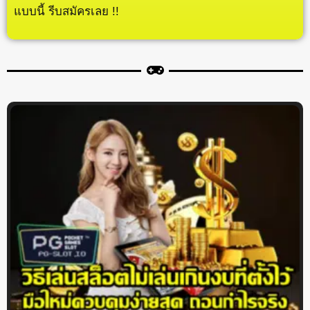
แบบนี้ รีบสมัครเลย !!