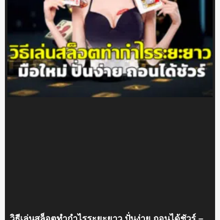
วิธีเล่นสล็อตทำกำไรระยะยาว ปั่นง่าย ถอนได้ชัวร์ –