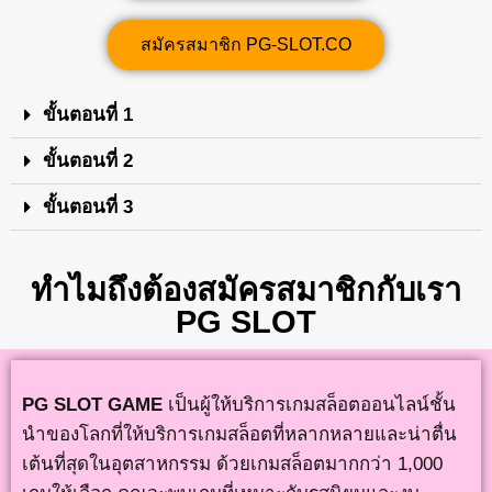
สมัครสมาชิก PG-SLOT.CO
ขั้นตอนที่ 1
ขั้นตอนที่ 2
ขั้นตอนที่ 3
ทำไมถึงต้องสมัครสมาชิกกับเรา
PG SLOT
PG SLOT GAME
เป็นผู้ให้บริการเกมสล็อตออนไลน์ชั้น
นำของโลกที่ให้บริการเกมสล็อตที่หลากหลายและน่าตื่น
เต้นที่สุดในอุตสาหกรรม ด้วยเกมสล็อตมากกว่า 1,000