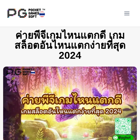
ค่ายพีจีเกมไหนแตกดี เกม
สล็อตอันไหนแตกง่ายที่สุด
2024