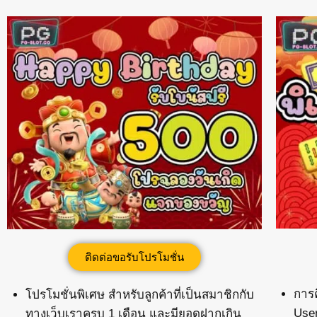
ติดต่อขอรับโปรโมชั่น
การค
โปรโมชั่นพิเศษ สำหรับลูกค้าที่เป็นสมาชิกกับ
User
ทางเว็บเราครบ 1 เดือน และมียอดฝากเกิน