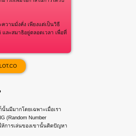
สามารถเพิ่มโอกาสในการได้รับ
วามมั่งคั่ง เพียงแต่เป็นวิธี
ิ และสมาธิอยู่ตลอดเวลา เพื่อที่
SLOT.CO
น
่ก็นั้นมีมากโดยเฉพาะเมื่อเรา
 RNG (Random Number
ำให้การเล่นของเขานั้นติดปัญหา