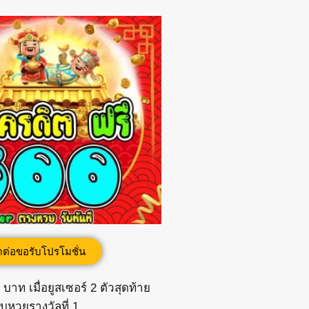
ดต่อขอรับโปรโมชั่น
 บาท เมื่อยูสเซอร์ 2 ตัวสุดท้าย
บหวยรางวัลที่ 1