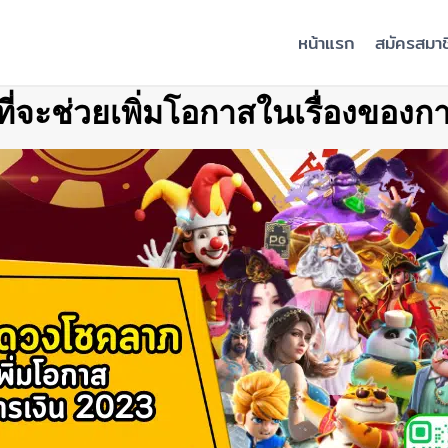
หน้าแรก
สมัครสมาช
่จะช่วยเพิ่มโอกาสในเรื่องของกา