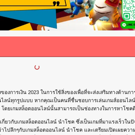
่องของการเงิน 2023
ในการใช้สิ่งของเพื่อที่จะส่งเสริมทางด้านการเ
อนไลน์ทุกรูปแบบ
หากคุณเป็นคนที่ชื่นชอบการเล่นเกมส์ออนไลน์
ตอนนี้ โดยเกมสล็อตออนไลน์นั้นสามารถเป็นช่องทางในการหาโชคดี
เกี่ยวกับเกมสล็อตออนไลน์ นำโชค ซึ่งเป็นเกมที่มาแรงเร็วในปัจ
้าไปลึกๆกับเกมสล็อตออนไลน์ นำโชค และเตรียมเปิดเผยความลึกล