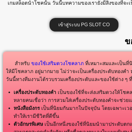
เกมสล็อตนำโชคนั้น วันนี้บทความของเรายังมีสิ่งของที่จะเป
เข้าสู่ระบบ PG SLOT CO
ข
สำหรับ
ของใช้เสริมดวงโชคลาภ
ที่เหมาะสมและเป็นที่น
ให้มีโชคลาภ อยู่มากมาย ไม่ว่าจะเป็นเครื่องประดับทองคำ หร
วันนี้ทางทีมงานได้รวบรวมเครื่องประดับและของใช้ต่าง ๆ 
เครื่องประดับทองคำ
เป็นของใช้ที่จะส่งเสริมดวงให้โชคลา
หลายคนเชื่อว่า การสวมใส่เครื่องประดับทองคำจะช่วยแ
หนังสือมังกร
เป็นที่นิยมกันมากในปัจจุบัน โดยเฉพาะเวอร์
ทำให้เรามีชีวิตที่ดีขึ้น
ตัวอักษรพิเศษ
เป็นอีกหนึ่งของใช้ที่นิยมนำมาประดับตกแต