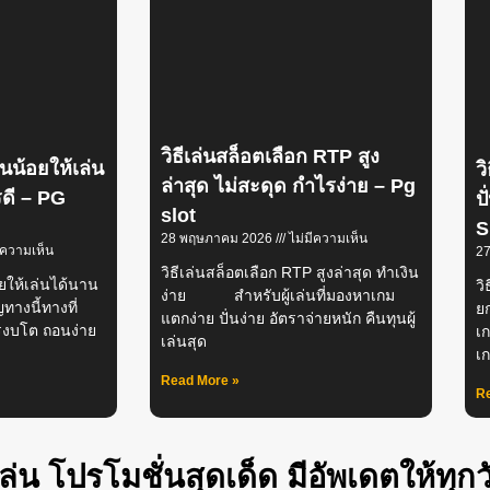
วิธีเล่นสล็อตเลือก RTP สูง
ุนน้อยให้เล่น
ว
ล่าสุด ไม่สะดุด กำไรง่าย – Pg
ดี – PG
ป
slot
S
28 พฤษภาคม 2026
ไม่มีความเห็น
ีความเห็น
2
วิธีเล่นสล็อตเลือก RTP สูงล่าสุด ทำเงิน
อยให้เล่นได้นาน
ว
ง่าย สำหรับผู้เล่นที่มองหาเกม
างนี้ทางที่
ย
แตกง่าย ปั่นง่าย อัตราจ่ายหนัก คืนทุนผู้
ไรงบโต ถอนง่าย
เก
เล่นสุด
เก
Read More »
Re
 โปรโมชั่นสุดเด็ด มีอัพเดตให้ทุกว