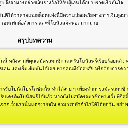
ูง จึงสามารถจ่ายเงินรางวัลให้กับผู้เล่นได้อย่างรวดเร็วทันใจ
ันตีได้ว่าค่ายเกมสล็อตแห่งนี้มีความปลอดภัยทางการเงินสูงมาก
ม เอฟเฟกต์อลังการ และมีโบนัสแจ็คพอตมากมาย
สรุปบทความ​
ันนี้ หลังจากที่คุณสมัครสมาชิก และรับโบนัสฟรีเรียบร้อยแล้ว 
งการเล่น และเริ่มเดิมพันได้เลย หากคุณมีข้อสงสัย หรือต้องกา
การรับโบนัสโปรโมชั่นนั้น ทำได้ง่าย ๆ เพียงทำการสมัครสมาชิก
ด้รับเครดิตโบนัสฟรีได้แล้ว
หากยังไม่สมัครสมาชิกทางเว็บพีจีส
ลน์จากเว็บเรานั้นแตกง่ายจริง สามารถทำกำไรให้ได้ทุกวัน อย่า