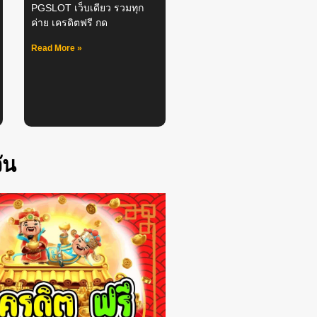
PGSLOT เว็บเดียว รวมทุก
ค่าย เครดิตฟรี กด
Read More »
ัน
ิทธิ์ได้ทุกวันที่หวยออกได้เลย
 เดือน มียอดฝากเกิน 10,000 บาท
หวยรางวัลที่ 1 แค่เป็นสมาชิกกับ