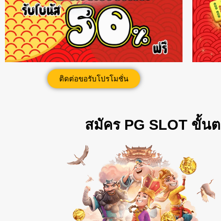
แ
โปรโมชั่น สมัครสมาชิกใหม่ รับโบนัส ฟรีเครดิต
กา
ติดต่อขอรับโปรโมชั่น
สมัคร PG SLOT ขั้น