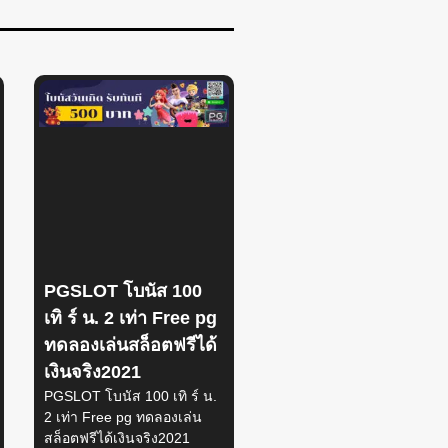
PGSLOT โบนัส 100
เทิ ร์ น. 2 เท่า Free pg
ทดลองเล่นสล็อตฟรีได้
เงินจริง2021
PGSLOT โบนัส 100 เทิ ร์ น.
2 เท่า Free pg ทดลองเล่น
สล็อตฟรีได้เงินจริง2021