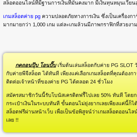
สล็อตออนไลน์ที่มีฐานการเงินที่มั่นคงมาก มีเงินทุนหมุนเวียนส
เกมสล็อตค่าย pg
ความปลอดภัยทางการเงิน ซึ่งเป็นเครื่องการ
มากมายกว่า 1,000 เกม แต่ละเกมล้วนมีภาพกราฟิกที่สวยงา
กดถอนปุ๊บ โอนปั๊บ
เริ่มต้นเล่นสล็อตกับค่าย PG SLOT ว
กับค่ายพีจีสล็อต ได้ทันที เพียงแค่เลือกเกมสล็อตที่คุณต้อ
ติดต่อเจ้าหน้าที่ของค่าย PG ได้ตลอด 24 ชั่วโมง
สมัครสมาชิกวันนี้รับโบนัสเครดิตฟรีัไปเลย 50% ทันที โดย
กระเป๋าเงินในระบบทันที ขั้นตอนไม่ยุ่งยากเลยเพียงแค่นี้ก็ไ
สล็อตฟรีผ่านหน้าเว็บ เพื่อเป็นข้อพิสูจน์ว่าเกมสล็อตออนไ
เลย !!