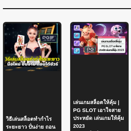
เล่นเกมสล็อตให้คุ้ม |
PG SLOT เอาใจสาย
ประหยัด เล่นเกมให้คุ้ม
วิธีเล่นสล็อตทำกำไร
2023
ระยะยาว ปั่นง่าย ถอน