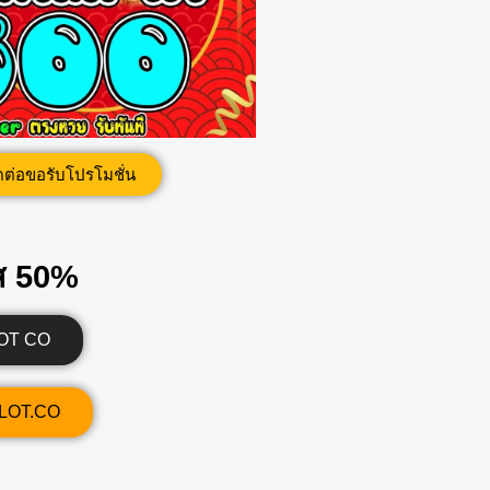
 บาท เมื่อยูสเซอร์ 2 ตัวสุดท้าย
ดต่อขอรับโปรโมชั่น
ส 50%
LOT CO
SLOT.CO