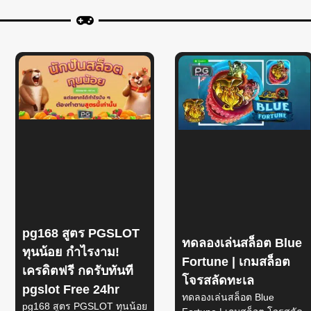
pg168 สูตร PGSLOT
ทดลองเล่นสล็อต Blue
ทุนน้อย กำไรงาม!
Fortune | เกมสล็อต
เครดิตฟรี กดรับทันที
โจรสลัดทะเล
pgslot Free 24hr
ทดลองเล่นสล็อต Blue
pg168 สูตร PGSLOT ทุนน้อย