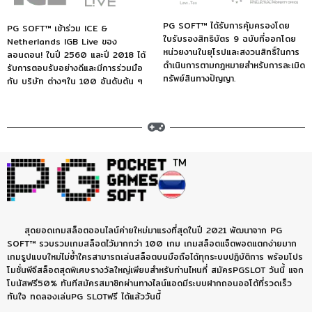
PG SOFT™ ได้รับการคุ้มครองโดย
PG SOFT™ เข้าร่วม ICE &
ใบรับรองสิทธิบัตร 9 ฉบับที่ออกโดย
Netherlands IGB Live ของ
หน่วยงานในยุโรปและสงวนสิทธิ์ในการ
ลอนดอน! ในปี 2560 และปี 2018 ได้
ดำเนินการตามกฎหมายสำหรับการละเมิด
รับการตอบรับอย่างดีและมีการร่วมมือ
ทรัพย์สินทางปัญญา.
กับ บริษัท ต่างๆใน 100 อันดับต้น ๆ
สุดยอดเกมสล็อตออนไลน์ค่ายใหม่มาแรงที่สุดในปี 2021 พัฒนาจาก PG
SOFT™ รวบรวมเกมสล็อตไว้มากกว่า 100 เกม เกมสล็อตแจ็ตพอตแตกง่ายมาก
เกมรูปแบบใหม่ไม่ซ้ำใครสามารถเล่นสล็อตบนมือถือได้ทุกระบบปฏิบัติการ พร้อมโปร
โมชั่นพีจีสล็อตสุดพิเศษรางวัลใหญ่เพียบสำหรับท่านไหนที่ สมัครPGSLOT วันนี้ แจก
โบนัสฟรี50% ทันทีสมัครสมาชิกผ่านทางไลน์แอดมีระบบฝากถอนออโต้ที่รวดเร็ว
ทันใจ ทดลองเล่นPG SLOTฟรี ได้แล้ววันนี้