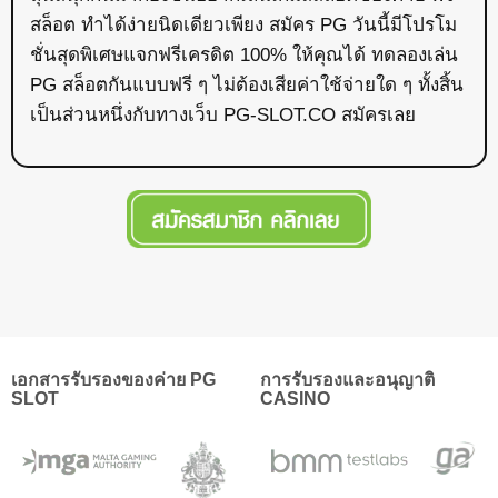
สล็อต ทำได้ง่ายนิดเดียวเพียง สมัคร PG วันนี้มีโปรโม
ชั่นสุดพิเศษแจกฟรีเครดิต 100% ให้คุณได้ ทดลองเล่น
PG สล็อตกันแบบฟรี ๆ ไม่ต้องเสียค่าใช้จ่ายใด ๆ ทั้งสิ้น
เป็นส่วนหนึ่งกับทางเว็บ PG-SLOT.CO สมัครเลย
เอกสารรับรองของค่าย PG
การรับรองและอนุญาติ
SLOT
CASINO