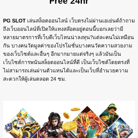
Free 24hr
PG SLOT
เล่นสล็อตออนไลน์ เว็บตรงไม่ผ่านเอเย่นต์ถ้าถาม
ถึงเว็บออนไลน์ที่เปิดให้แทงสล๊อตอยู่ตอนนี้บอกเลยว่ามี
หลายมาตรการที่เว็บดีเว็บไหนน่าลงทุน?แต่ละคนไม่เหมือน
กัน บางคนวัดมูลค่าของโปรโมชั่นบางคนวัดความสวยงาม
ของเว็บไซต์และอื่นๆ อีกมากมายแต่จริงๆ แล้วมันเป็น
เว็บไซต์การพนันสล็อตออนไลน์ที่ดี เป็นเว็บไซต์โดยตรงที่
ไม่สามารถเล่นผ่านตัวแทนได้และเป็นเว็บที่อำนวยความ
สะดวกให้ผู้เล่นตลอด 24 ชม.