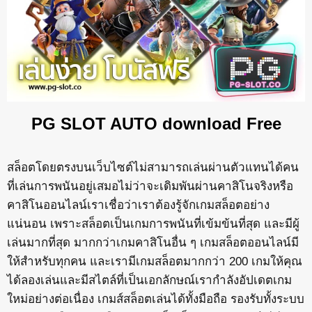
PG SLOT AUTO download Free
สล็อตโดยตรงบนเว็บไซต์ไม่สามารถเล่นผ่านตัวแทนได้คน
ที่เล่นการพนันอยู่เสมอไม่ว่าจะเดิมพันผ่านคาสิโนจริงหรือ
คาสิโนออนไลน์เราเชื่อว่าเราต้องรู้จักเกมสล็อตอย่าง
แน่นอน เพราะสล็อตเป็นเกมการพนันที่เข้มข้นที่สุด และมีผู้
เล่นมากที่สุด มากกว่าเกมคาสิโนอื่น ๆ เกมสล็อตออนไลน์มี
ให้สำหรับทุกคน และเรามีเกมสล็อตมากกว่า 200 เกมให้คุณ
ได้ลองเล่นและมีสไตล์ที่เป็นเอกลักษณ์เรากำลังอัปเดตเกม
ใหม่อย่างต่อเนื่อง เกมส์สล็อตเล่นได้ทั้งมือถือ รองรับทั้งระบบ