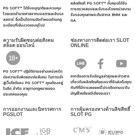
ผลิตภัณฑ์ PG SOFT™ ทั้งหมดได้รับ
PG SOFT™ ได้รับอนุญาติและควบคุม
การตรวจสอบและรับรองโดยหน่วยงาน
โดยเขตอำนาจศาลจากมอลตาและยิบรอ
รับรองคุณภาพระดับสากล BMM และ
ลสตาร์ ซึ่งเป็นไปตามข้อกำหนดด้านกฏ
GA.
ระเบียบที่เข้มงวดของยุโรป.
ความรับผิดชอบต่อสังคม
ช่องทางการติดต่อเรา SLOT
สล็อต ออนไลน์
ONLINE
PG SOFT™ ปฏิบัติตามอย่างเคร่งครัด
หากต้องการรับข้อมูลล่าสุดและข่าวสาร
ต่อความรับผิดชอบต่อสังคม ในการเข้า
เกี่ยวกับผลิตภัณฑ์ของเราที่จัดส่งถึงคุณ
สู่เว็บไซต์ของ PG SOFT™ คุณต้องอยู่
ทันทีที่มีการเผยแพร่โปรดติดตามเราใน
ในขีด จำกัด อายุทางกฎหมายของ
บัญชีโซเชียลมีเดียของเรา
ประเทศของคุณ
การออกงานและนิทรรศการ
การคุ้มครองทางด้านลิขสิทธิ์
PGSLOT
SLOT PG