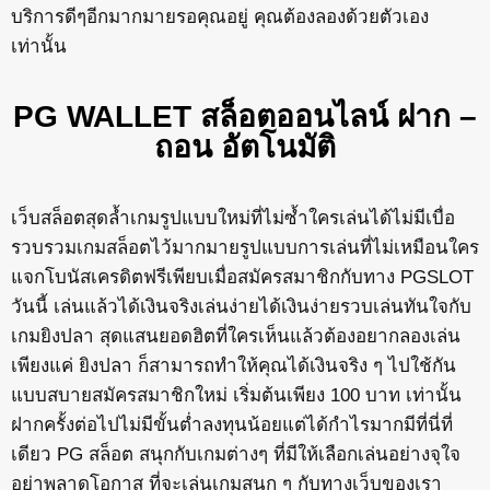
บริการดีๆอีกมากมายรอคุณอยู่ คุณต้องลองด้วยตัวเอง
เท่านั้น
PG WALLET สล็อตออนไลน์ ฝาก –
ถอน อัตโนมัติ
เว็บสล็อตสุดล้ำเกมรูปแบบใหม่ที่ไม่ซ้ำใครเล่นได้ไม่มีเบื่อ
รวบรวมเกมสล็อตไว้มากมายรูปแบบการเล่นที่ไม่เหมือนใคร
แจกโบนัสเครดิตฟรีเพียบเมื่อสมัครสมาชิกกับทาง PGSLOT
วันนี้ เล่นแล้วได้เงินจริงเล่นง่ายได้เงินง่ายรวบเล่นทันใจกับ
เกมยิงปลา สุดแสนยอดฮิตที่ใครเห็นแล้วต้องอยากลองเล่น
เพียงแค่ ยิงปลา ก็สามารถทำให้คุณได้เงินจริง ๆ ไปใช้กัน
แบบสบายสมัครสมาชิกใหม่ เริ่มต้นเพียง 100 บาท เท่านั้น
ฝากครั้งต่อไปไม่มีขั้นต่ำลงทุนน้อยแต่ได้กำไรมากมีที่นี่ที่
เดียว PG สล็อต สนุกกับเกมต่างๆ ที่มีให้เลือกเล่นอย่างจุใจ
อย่าพลาดโอกาส ที่จะเล่นเกมสนุก ๆ กับทางเว็บของเรา