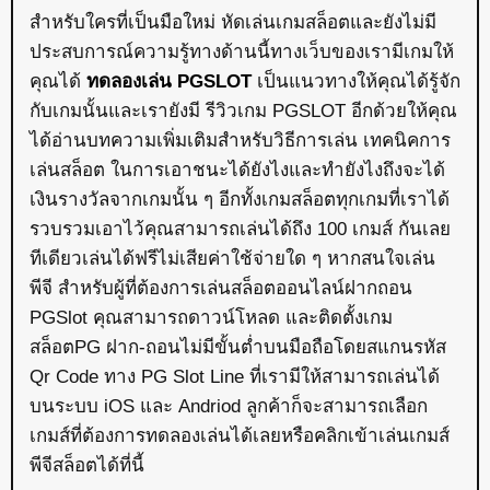
สำหรับใครที่เป็นมือใหม่ หัดเล่นเกมสล็อตและยังไม่มี
ประสบการณ์ความรู้ทางด้านนี้ทางเว็บของเรามีเกมให้
คุณได้
ทดลองเล่น PGSLOT
เป็นแนวทางให้คุณได้รู้จัก
กับเกมนั้นและเรายังมี รีวิวเกม PGSLOT อีกด้วยให้คุณ
ได้อ่านบทความเพิ่มเติมสำหรับวิธีการเล่น เทคนิคการ
เล่นสล็อต ในการเอาชนะได้ยังไงและทำยังไงถึงจะได้
เงินรางวัลจากเกมนั้น ๆ อีกทั้งเกมสล็อตทุกเกมที่เราได้
รวบรวมเอาไว้คุณสามารถเล่นได้ถึง 100 เกมส์ กันเลย
ทีเดียวเล่นได้ฟรีไม่เสียค่าใช้จ่ายใด ๆ หากสนใจเล่น
พีจี สำหรับผู้ที่ต้องการเล่นสล็อตออนไลน์ฝากถอน
PGSlot คุณสามารถดาวน์โหลด และติดตั้งเกม
สล็อตPG ฝาก-ถอนไม่มีขั้นต่ำบนมือถือโดยสแกนรหัส
Qr Code ทาง PG Slot Line ที่เรามีให้สามารถเล่นได้
บนระบบ iOS และ Andriod ลูกค้าก็จะสามารถเลือก
เกมส์ที่ต้องการทดลองเล่นได้เลยหรือคลิกเข้าเล่นเกมส์
พีจีสล็อตได้ที่นี้