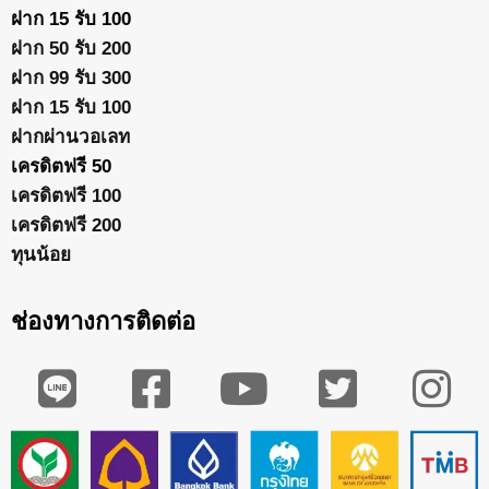
ฝาก 15 รับ 100
ฝาก 50 รับ 200
ฝาก 99 รับ 300
ฝาก 15 รับ 100
ฝากผ่านวอเลท
เครดิตฟรี 50
เครดิตฟรี 100
เครดิตฟรี 200
ทุนน้อย
ช่องทางการติดต่อ