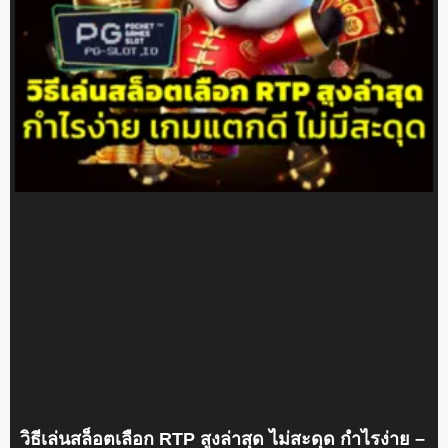
วิธีเล่นสล็อตเลือก RTP สูงล่าสุด ไม่สะดุด กำไรง่าย –