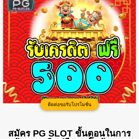
เลย
ยอดฝากเกิน 10,000 บาท ลุ้นรับสิทธิ์ได้ทุกวันที่หวยออกได้
กับหวยรางวัลที่ 1 แค่เป็นสมาชิกกับเว็บเรา ครบ 1 เดือน มี
เครดิตฟรี 500 บาท เมื่อยูสเซอร์ 2 ตัวสุดท้ายของท่านตรง
ติดต่อขอรับโปรโมชั่น
สมัคร PG SLOT ขั้นตอนในการ