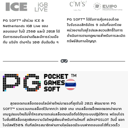
PG SOFT™ ได้รับการคุ้มครองโดย
PG SOFT™ เข้าร่วม ICE &
ใบรับรองสิทธิบัตร 9 ฉบับที่ออกโดย
Netherlands IGB Live ของ
หน่วยงานในยุโรปและสงวนสิทธิ์ในการ
ลอนดอน! ในปี 2560 และปี 2018 ได้
ดำเนินการตามกฎหมายสำหรับการละเมิด
รับการตอบรับอย่างดีและมีการร่วมมือ
ทรัพย์สินทางปัญญา.
กับ บริษัท ต่างๆใน 100 อันดับต้น ๆ
สุดยอดเกมสล็อตออนไลน์ค่ายใหม่มาแรงที่สุดในปี 2021 พัฒนาจาก PG
SOFT™ รวบรวมเกมสล็อตไว้มากกว่า 100 เกม เกมสล็อตแจ็ตพอตแตกง่ายมาก
เกมรูปแบบใหม่ไม่ซ้ำใครสามารถเล่นสล็อตบนมือถือได้ทุกระบบปฏิบัติการ พร้อมโปร
โมชั่นพีจีสล็อตสุดพิเศษรางวัลใหญ่เพียบสำหรับท่านไหนที่ สมัครPGSLOT วันนี้ แจก
โบนัสฟรี50% ทันทีสมัครสมาชิกผ่านทางไลน์แอดมีระบบฝากถอนออโต้ที่รวดเร็ว