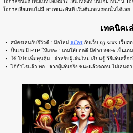
โอกาสชนะถี เพิ่มเบทให้เหมาะ เล่นให้คงที่ ปั่นเกมให้นาน 
โอกาสเสียแทบไม่มี หากชนะทันที เริ่มต้นถอนรอบนั้นได้เลย
เทคนิคเล
สมัครเล่นกับรีวิวดี : มือใหม่
สมัคร
กับเว็บ
pg slots
เว็บฮอ
ปั่นเกมมี RTP ให้เยอะ : เกมให้ยอดดี มีค่าrtp96% เป็นเก
ใช้ โปร เพิ่มทุนคุ้ม : สำหรับผู้เล่นใหม่ เรียนรู้ วิธีเล่นสล็อ
ได้กำไรแล้ว พอ : จากผู้เล่นจริง ชนะแล้วจถอน ไม่เล่