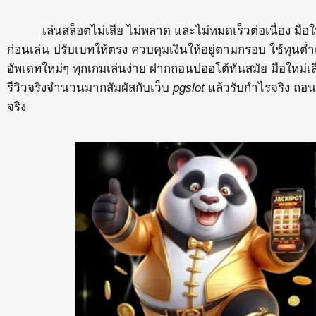
เล่นสล็อตไม่เสีย ไม่พลาด และไม่หมดเร็วต่อเนื่อง มือใหม่ท
ก่อนเล่น ปรับเบทให้ตรง ควบคุมเงินให้อยู่ตามกรอบ ใช้ทุนต
อัพเดทใหม่ๆ ทุกเกมเล่นง่าย ฝากถอนปออโต้ทันสมัย มือใหม่เลื
รีวิวจริงจำนวนมากสัมผัสกับเว็บ
pgslot
แล้วรับกำไรจริง ถอนจ
จริง