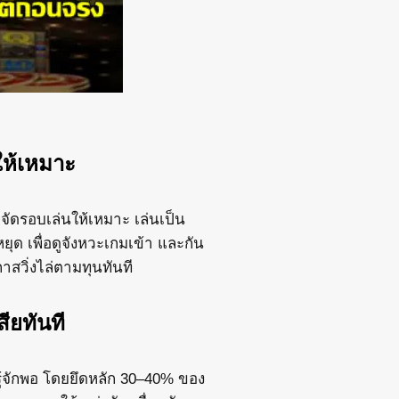
ให้เหมาะ
จัดรอบเล่นให้เหมาะ เล่นเป็น
ยุด เพื่อดูจังหวะเกมเข้า และกัน
าสวิ่งไล่ตามทุนทันที
สียทันที
 รู้จักพอ โดยยึดหลัก 30–40% ของ