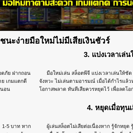
ตชนะง่ายมือใหม่ไม่มีเสียเงินชัวร์
3. แบ่งเวลาเล่น
ลอดภัย ฝากถอน
มือใหม่เล่น สล็อตพีจี แบ่งเวลาเล่นให้ชัด 
่าย เกมแตกดี
จังหวะ ไม่เล่นตามอารมณ์ เมื่อได้กำไรแล้วห
น่นอน
โอกาสพลาด ทันทีเสียควรหยุดไว้ เพื่อลดโอก
4. หยุดเมื่อทุนเ
่ำ 1-5 บาท หาก
ผู้เล่นสล็อตไม่เสียต่อเนื่องหาก รู้จักหยุด