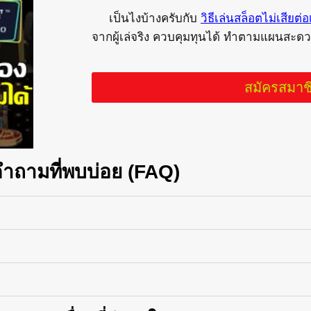
เป็นไงบ้างครับกับ
วิธีเล่นสล็อตไม่เสียต่อเ
จากผู้เล่จริง ควบคุมทุนได้ ทำตามแผนสะดวก
สมัครสมาช
ำถามที่พบบ่อย (FAQ)