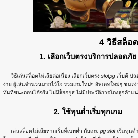
4 วิธีสล็อ
1. เลือกเว็บตรงบริการปลอดภัย
วิธีเล่นสล็อตไม่เสียต่อเนื่อง เลือกเว็บตรง
slotpg
เว็บดี ป
ง่าย ผู้เล่นจำนวนมากไว้ใจ รวมเกมใหม่ๆ อัพเดทใหม่ๆ ชนะง
ทันทีชนะถอนได้จริง ไม่มีล็อกยูส ไม่มีประวัติการโกงลูกค้าแ
2. ใช้ทุนต่ำเริ่มทุกเกม
เล่นสล็อตไม่เสียหากเริ่มที่เบทต่ำ กับเกม
pg slot
เริ่มทุนต