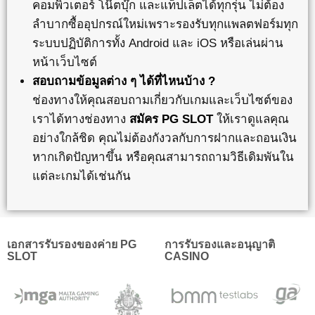
คอมพิวเตอร์ โน๊ตบุ๊ก และแท็ปเล็ตได้ทุกรุ่น ไม่ต้อง
ลำบากซื้ออุปกรณ์ใหม่เพราะรองรับทุกแพลตฟอร์มทุก
ระบบปฏิบัติการทั้ง Android และ iOS หรือเล่นผ่าน
หน้าเว็บไซต์
สอบถามข้อมูลต่าง ๆ ได้ที่ไหนบ้าง ?
ช่องทางให้คุณสอบถามเกี่ยวกับเกมและเว็บไซต์ของ
เราได้ทางช่องทาง
สมัคร PG SLOT
ให้เราดูแลคุณ
อย่างใกล้ชิด คุณไม่ต้องกังวลกับการฝากและถอนเงิน
หากเกิดปัญหาขึ้น หรือคุณสามารถถามวิธีเดิมพันใน
แต่ละเกมได้เช่นกัน
เอกสารรับรองของค่าย PG
การรับรองและอนุญาติ
SLOT
CASINO