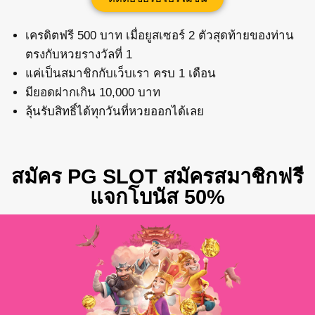
เครดิตฟรี 500 บาท เมื่อยูสเซอร์ 2 ตัวสุดท้ายของท่าน
ตรงกับหวยรางวัลที่ 1
แค่เป็นสมาชิกกับเว็บเรา ครบ 1 เดือน
มียอดฝากเกิน 10,000 บาท
ลุ้นรับสิทธิ์ได้ทุกวันที่หวยออกได้เลย
สมัคร PG SLOT สมัครสมาชิกฟรี
แจกโบนัส 50%