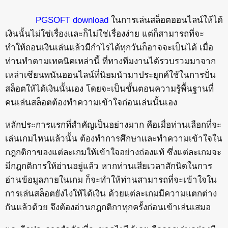
PGSOFT download
ในการเล่นสล็อตออนไลน์ให้ได้
เงินนั้นไม่ใช่เรื่องและก็ไม่ใช่เรื่องง่าย แต่ก็สามารถที่จะ
ทำให้ถอนเงินเล่นแล้วมีกำไรได้ทุกวันก็อาจจะเป็นได้ เมื่อ
ท่านทำตามเทคนิคเหล่านี้ ที่ทางทีมงานได้รวบรวมมาจาก
เหล่าเซียนพนันออนไลน์ที่นิยมนำมาประยุกค์ใช้ในการปั่น
สล็อตให้ได้เงินนั้นเอง โดยจะเป็นขั้นตอนความรู้พื้นฐานที่
คนเล่นสล็อตต้องทำความเข้าใจก่อนเล่นนั้นเอง
หลักประการแรกที่สำคัญเป็นอย่างมาก คือเมื่อท่านเลือกที่จะ
เล่นเกมไหนแล้วนั้น ต้องทำการศึกษาและทำความเข้าใจใน
กฎกติกาของแต่ละเกมให้เข้าใจอย่างถ่องแท้ ซึ่งแต่ละเกมจะ
มีกฎกติการให้อ่านอยู่แล้ว หากท่านเสียเวลาสักนิดในการ
อ่านข้อมูลภายในเกม ก็จะทำให้ท่านสามารถที่จะเข้าใจใน
การเล่นสล็อตยังไงให้ได้เงิน ด้วยแต่ละเกมมีความแตกต่าง
กันแล้วด้วย จึงต้องอ่านกฎกติกาทุกครั้งก่อนเข้าเล่นเสมอ