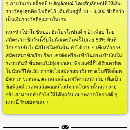
ๆ ภายในเกมสล็อตมี 9 สัญลักษณ์ โดยสัญลักษณ์ที่ให้เงิน
รางวัลสูงสุดคือ ไฟดิสโก้ เดิมพันอยู่ที่ 10 – 3,000 ซึ่งถือว่า
เป็นเงินรางวัลที่สูงมากในเกม
แนะนำโปรโมชั่นยอดฮิตโปรโมชั่นดี ๆ อีกเพียบ โดย
สมัครสมาชิกวันนี้รับโบนัสเครดิตฟรีัไปเลย 50% ทันที
โดยการรับโบนัสโปรโมชั่นนั้น ทำได้ง่าย ๆ เพียงทำการ
สมัครสมาชิกเรียบร้อย เครดิตฟรีจะเข้าในกระเป๋าเงินใน
ระบบทันที ขั้นตอนไม่ยุ่งยากเลยเพียงแค่นี้ก็ได้รับเครดิต
โบนัสฟรีได้แล้ว
หากยังไม่สมัครสมาชิกทางเว็บพีจีสล็อต
ยังสามารถทดลองเล่นเกมสล็อตฟรีผ่านหน้าเว็บ เพื่อเป็น
ข้อพิสูจน์ว่าเกมสล็อตออนไลน์จากเว็บเรานั้นแตกง่าย
จริง สามารถทำกำไรให้ได้ทุกวัน อย่าพลาดโอกาสดี ๆ
แบบนี้ รีบสมัครเลย !!