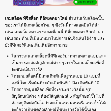
เกมสล็อต พีจีสล็อต ที่อัพเดตมาใหม่
สำหรับเว็บสล็อตนั้น
ของเราได้มีเกมสล็อตใหม่ ๆ ซึ่งวันนี้ทางแอดมินได้นำ
เสนอเกมสล็อตมาแรงของเดือนนี้ ที่มียอดสมาชิกเข้ามา
เล่นเยอะ ด้วยที่เป็นเกมมาใหม่การเล่นจึงเล่นได้ง่าย และ
ยังมีฟีเจอร์พิเศษเพิ่มเติมอีกมากมาย
ในการเล่นเกมสล็อตนี้มีฟีเจอร์มากมายหลายแบบและ
เป็นการสะสมสัญลักษณ์ต่าง ๆ ภายในเกมสล็อตเพื่อที่
จะชนะเงินรางวัล
โดยเกมสล็อตนี้มีเกมเดิมพันพื้นฐานแบบ 10 แบบที่
คงที่ โดยเริ่มต้นที่ระดับเดิมพันที่ 1 ถึง เดิมพันที่ 10
โดยการหมุนสล็อตเพื่อที่จะชนะรางวัลนั้น ชุด
สัญลักษณ์ต่าง ๆ ต้องมีสัญลักษณ์ 5 สัญลักษณ์ขึ้นไปที่
ต้องอยู่ติดต่อกันไม่ว่าจะเป็นแนวนอนหรือแนวตั้งก็ได้
จะถือว่าเป็นชุดสัญลักษณ์ที่ชนะรางวัลได้นั้นเอง