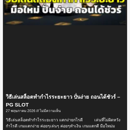
วิธีเล่นสล็อตทำกำไรระยะยาว ปั่นง่าย ถอนได้ชัวร์ –
PG SLOT
27 พฤษภาคม 2026
ไม่มีความเห็น
วิธีเล่นสล็อตทำกำไรระยะยาว แตกง่ายกไรดี เล่นที่ไม่ผิดหวัง
กำไรดี เกมแตกง่าย ค่อยๆเล่นๆ ค่อยๆทำเงิน เกมแตกดี มือใหม่ม