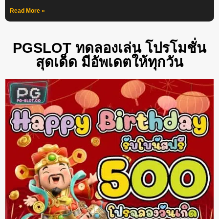
Read More »
PGSLOT ทดลองเล่น โปรโมชั่น
สุดเด็ด มีอัพเดตให้ทุกวัน