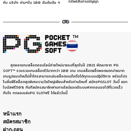
ทรัพย์สินทางปัญญา.
กับ บริษัท ต่างๆใน 100 อันดับต้น ๆ
สุดยอดเกมสล็อตออนไลน์ค่ายใหม่มาแรงที่สุดในปี 2021 พัฒนาจาก PG
SOFT™ รวบรวมเกมสล็อตไว้มากกว่า 100 เกม เกมสล็อตแจ็ตพอตแตกง่ายมาก
เกมรูปแบบใหม่ไม่ซ้ำใครสามารถเล่นสล็อตบนมือถือได้ทุกระบบปฏิบัติการ พร้อมโปร
โมชั่นพีจีสล็อตสุดพิเศษรางวัลใหญ่เพียบสำหรับท่านไหนที่ สมัครPGSLOT วันนี้ แจก
โบนัสฟรี50% ทันทีสมัครสมาชิกผ่านทางไลน์แอดมีระบบฝากถอนออโต้ที่รวดเร็ว
ทันใจ ทดลองเล่นPG SLOTฟรี ได้แล้ววันนี้
หน้าแรก
สมัครสมาชิก
ฝาก-ถอน