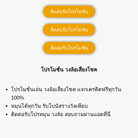
ติดต่อรับโปรโมชั่น
ติดต่อรับโปรโมชั่น
ติดต่อรับโปรโมชั่น
โปรโมชั่น วงล้อเสี่ยงโชค
โปรโมชั่นเล่น วงล้อเสี่ยงโชค แจกเครดิตฟรีทุกวัน
100%
หมุนได้ทุกวัน รับโบนัสรางวัลเพียบ
ติดต่อรับโปรหมุน วงล้อ สอบถามผ่านแอดที่นี่