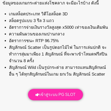
ข้อมูลของเกมกระต่ายแห่งโชคลาภ จะมีอะไรบ้าง ดังนี้
เกมสล็อตประเภท วิดีโอสล็อต 3D
สล็อตรูปแบบ 3 รีล 3 แถว
อัตราการจ่ายเงินรางวัลสูงสุด x5000 เท่าของเงินเดิมพัน
ความผันผวนของเกมปานกลาง
อัตราการชนะ RTP 96.75%
สัญลักษณ์ Scatter เป็นรูปดอกไม้ไฟ ในการเล่นปกติ จะ
ทำการสุ่มมาเพียง 1 สัญลักษณ์ ที่จะพาเข้าโหมดฟรีสปิน
จำนวน 8 ครั้ง
สัญลักษณ์ Wild เป็นรูปกระต่าย สามารถแทนสัญลักษณ์
อื่น ๆ ได้ทุกสัญลักษณ์ในเกม ยกเว้น สัญลักษณ์ Scatter
เข้าสู่ระบบ PG SLOT