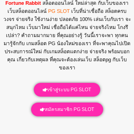
Fortune Rabbit
สล็อตออนไลน์ ใหม่ล่าสุด กับเว็บของเรา
เว็บสล็อตออนไลน์
PG SLOT
เว็บที่น่าเชื่อถือ สล็อตครบ
วงจร จ่ายจริง ใช้งานง่าย ปลอดภัย 100% เล่นเว็บกับเรา จะ
สนุกไหม เว็บมาใหม่ เชื่อถือได้แค่ไหน จ่ายจริงไหม โกงรึ
เปล่า? คำถามมากมาย ที่คุณอย่างรู้ วันนี้เราจะพา ทุกคน
มารู้จักกับ เกมสล็อต PG น้องใหม่ของเรา ที่จะพาคุณไปเปิด
ประสบการณ์ใหม่ กับเกมสล็อตแตกง่าย จ่ายจริง พร้อมบอก
คุณ เกี่ยวกับเหตุผล ที่คุณจะต้องเล่นเว็บ สล็อตpg กับเว็บ
ของเรา
เข้าสู่ระบบ PG SLOT
สมัครสมาชิก PG SLOT