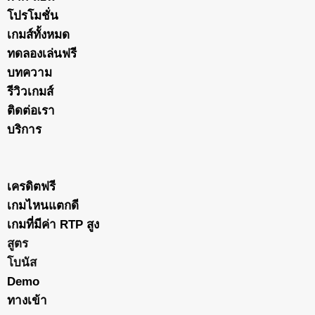
โปรโมชั่น
เกมส์ทั้งหมด
ทดลองเล่นฟรี
บทความ
รีวิวเกมส์
ติดต่อเรา
บริการ
เครดิตฟรี
เกมไหนแตกดี
เกมที่มีค่า RTP สูง
สูตร
โบนัส
Demo
ทางเข้า