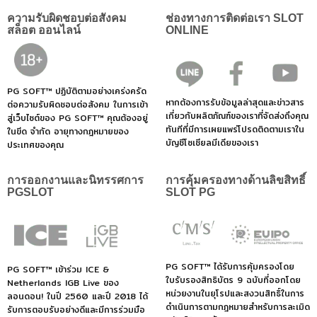
ความรับผิดชอบต่อสังคม
ช่องทางการติดต่อเรา SLOT
สล็อต ออนไลน์
ONLINE
PG SOFT™ ปฏิบัติตามอย่างเคร่งครัด
หากต้องการรับข้อมูลล่าสุดและข่าวสาร
ต่อความรับผิดชอบต่อสังคม ในการเข้า
เกี่ยวกับผลิตภัณฑ์ของเราที่จัดส่งถึงคุณ
สู่เว็บไซต์ของ PG SOFT™ คุณต้องอยู่
ทันทีที่มีการเผยแพร่โปรดติดตามเราใน
ในขีด จำกัด อายุทางกฎหมายของ
บัญชีโซเชียลมีเดียของเรา
ประเทศของคุณ
การออกงานและนิทรรศการ
การคุ้มครองทางด้านลิขสิทธิ์
PGSLOT
SLOT PG
PG SOFT™ ได้รับการคุ้มครองโดย
PG SOFT™ เข้าร่วม ICE &
ใบรับรองสิทธิบัตร 9 ฉบับที่ออกโดย
Netherlands IGB Live ของ
หน่วยงานในยุโรปและสงวนสิทธิ์ในการ
ลอนดอน! ในปี 2560 และปี 2018 ได้
ดำเนินการตามกฎหมายสำหรับการละเมิด
รับการตอบรับอย่างดีและมีการร่วมมือ