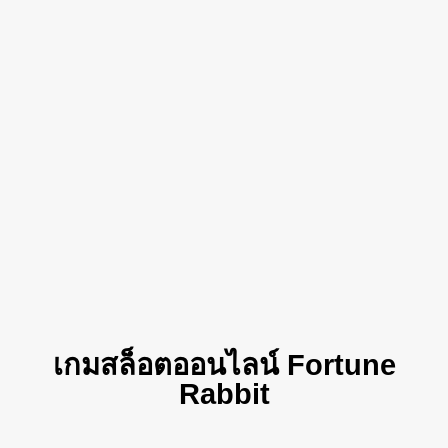
เกมสล็อตออนไลน์ Fortune
Rabbit