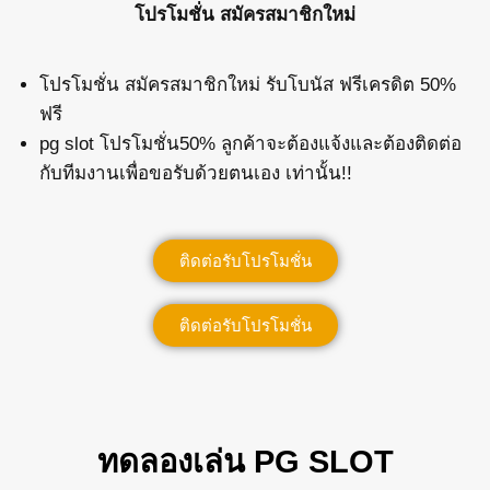
โปรโมชั่น สมัครสมาชิกใหม่
โปรโมชั่น สมัครสมาชิกใหม่ รับโบนัส ฟรีเครดิต 50%
ฟรี
pg slot โปรโมชั่น50% ลูกค้าจะต้องแจ้งและต้องติดต่อ
กับทีมงานเพื่อขอรับด้วยตนเอง เท่านั้น!!
ติดต่อรับโปรโมชั่น
ติดต่อรับโปรโมชั่น
ทดลองเล่น PG SLOT