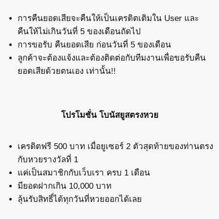
การคืนยอดเสียจะคืนให้เป็นเครดิตเติมใน User และ
คืนให้ไม่เกินวันที่ 5 ของเดือนถัดไป
การขอรับ คืนยอดเสีย ก่อนวันที่ 5 ของเดือน
ลูกค้าจะต้องแจ้งและต้องติดต่อกับทีมงานเพื่อขอรับคืน
ยอดเสียด้วยตนเอง เท่านั้น!!
โปรโมชั่น โบนัสยูสตรงหวย
เครดิตฟรี 500 บาท เมื่อยูเซอร์ 2 ตัวสุดท้ายของท่านตรง
กับหวยรางวัลที่ 1
แค่เป็นสมาชิกกับเว็บเรา ครบ 1 เดือน
มียอดฝากเกิน 10,000 บาท
ลุ้นรับสิทธิ์ได้ทุกวันที่หวยออกได้เลย