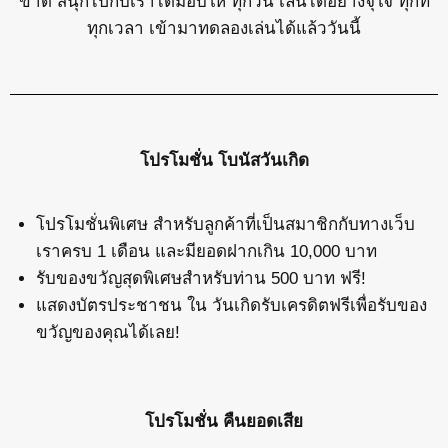
ขาด สนุกไปกับเราได้มอบให้ ทุกวัน เล่นได้อย่างจุใจ ทุกที่
ทุกเวลา เข้ามาทดลองเล่นได้แล้ววันนี้
โปรโมชั่น โบนัสวันเกิด
โปรโมชั่นพิเศษ สำหรับลูกค้าที่เป็นสมาชิกกับทางเว็บ
เราครบ 1 เดือน และมียอดฝากเกิน 10,000 บาท
รับของขวัญสุดพิเศษสำหรับท่าน 500 บาท ฟรี!
แสดงบัตรประชาชน ใน วันเกิดรับเครดิตฟรีเพื่อรับของ
ขวัญของคุณได้เลย!
โปรโมชั่น คืนยอดเสีย