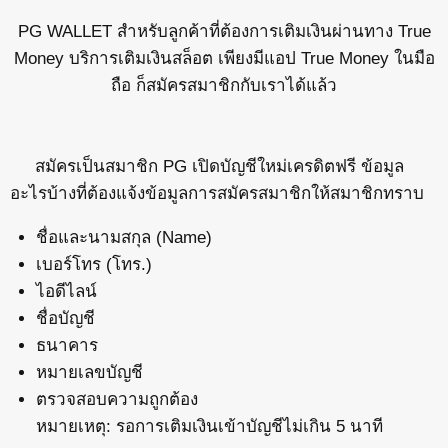
PG WALLET สำหรับลูกค้าที่ต้องการเติมเงินผ่านทาง True
Money บริการเติมเงินสล็อต เพียงมีแอป True Money ในมือ
ถือ ก็สมัครสมาชิกกับเราได้แล้ว
สมัครเป็นสมาชิก PG เปิดบัญชีใหม่เครดิตฟรี ข้อมูล
อะไรบ้างที่ต้องแจ้งข้อมูลการสมัครสมาชิกให้สมาชิกทราบ
ชื่อและนามสกุล (Name)
เบอร์โทร (โทร.)
ไอดีไลน์
ชื่อบัญชี
ธนาคาร
หมายเลขบัญชี
ตรวจสอบความถูกต้อง
หมายเหตุ: รอการเติมเงินเข้าบัญชีไม่เกิน 5 นาที