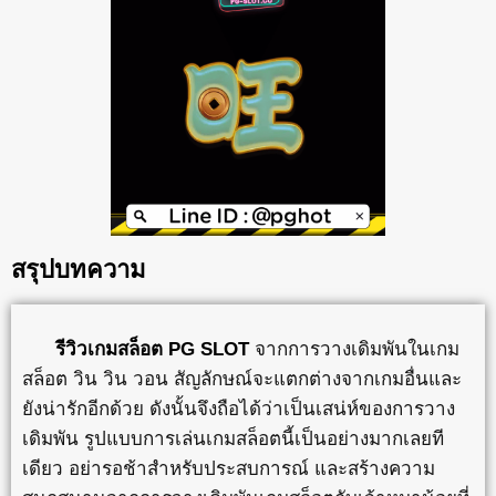
สรุปบทความ
รีวิวเกมสล็อต PG SLOT
จากการวางเดิมพันในเกม
สล็อต วิน วิน วอน สัญลักษณ์จะแตกต่างจากเกมอื่นและ
ยังน่ารักอีกด้วย ดังนั้นจึงถือได้ว่าเป็นเสน่ห์ของการวาง
เดิมพัน รูปแบบการเล่นเกมสล็อตนี้เป็นอย่างมากเลยที
เดียว อย่ารอช้าสำหรับประสบการณ์ และสร้างความ