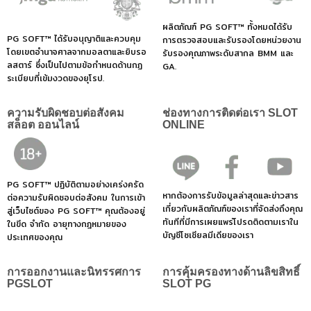
ผลิตภัณฑ์ PG SOFT™ ทั้งหมดได้รับ
PG SOFT™ ได้รับอนุญาติและควบคุม
การตรวจสอบและรับรองโดยหน่วยงาน
โดยเขตอำนาจศาลจากมอลตาและยิบรอ
รับรองคุณภาพระดับสากล BMM และ
ลสตาร์ ซึ่งเป็นไปตามข้อกำหนดด้านกฏ
GA.
ระเบียบที่เข้มงวดของยุโรป.
ความรับผิดชอบต่อสังคม
ช่องทางการติดต่อเรา SLOT
สล็อต ออนไลน์
ONLINE
PG SOFT™ ปฏิบัติตามอย่างเคร่งครัด
หากต้องการรับข้อมูลล่าสุดและข่าวสาร
ต่อความรับผิดชอบต่อสังคม ในการเข้า
เกี่ยวกับผลิตภัณฑ์ของเราที่จัดส่งถึงคุณ
สู่เว็บไซต์ของ PG SOFT™ คุณต้องอยู่
ทันทีที่มีการเผยแพร่โปรดติดตามเราใน
ในขีด จำกัด อายุทางกฎหมายของ
บัญชีโซเชียลมีเดียของเรา
ประเทศของคุณ
การออกงานและนิทรรศการ
การคุ้มครองทางด้านลิขสิทธิ์
PGSLOT
SLOT PG