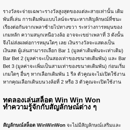
รางวัลจะจ่ายเฉพาะรางวัลสูงสุดของแต่ละสายเท่านั้น เดิม
พันที่เล่น การเดิมพันแบบไลน์จะชนะหากสัญลักษณ์ที่ชนะ
เรียงต่อกันจากเพลาซ้ายไปทางขวา ระหว่างการหมุนของ
เกมหลัก ความสนุกเหนือวงล้อ อาจจะเขย่าเพลาที่ 3 ดังนั้น
จึงไม่ส่งผลต่อการหมุนใดๆ เลย เงินรางวัลจะแสดงเป็น
เงินสด ผู้เล่นสามารถเลือก Bar 1 (มูลค่าเดิมพันจะเท่าเดิม)
Bar Bet 2 (มูลค่าจะเป็นสองเท่าของขนาดเดิมพัน) และ Bar
Bet 3 (มูลค่าจะเพิ่มเป็นสามเท่าของขนาดเดิมพัน) ก่อนเริ่ม
เกมใดๆ อื่นๆ หากเลือกเดิมพัน 1 รีล ตัวคูณจะไม่เปิดใช้งาน
หากคุณเลือกเดินบนวงล้อที่ 2 หรือ 3 ตัวคูณจะเปิดใช้งาน
ทดลองเล่นสล็อต Win Win Won
ทำความรู้จักกับสัญลักษณ์ต่าง ๆ
สัญลักษณ์สล็อต WinWinWon
จะไม่มีสัญลักษณ์เสริมและ