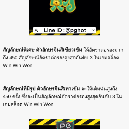
สัญลักษณ์พิเศษ ตัวอักษรจีนสีเขียวเข้ม
ให้อัตราต่อรองมาก
ถึง 450 สัญลักษณ์อัตราต่อรองสูงสุดอันดับ 3 ในเกมสล็อต
Win Win Won
สัญลักษณ์ที่มีรูป
ตัวอักษรจีนสีเทาเข้ม
จะให้เดิมพันสูงถึง
450 ครั้ง ซึ่งจะเป็นสัญลักษณ์อัตราต่อรองสูงสุดอันดับ 3 ใน
เกมสล็อต Win Win Won