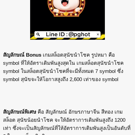
สัญลักษณ์ Bonus
เกมสล็อตสุนัขนำโชค รูปหมา คือ
symbol ที่ให้อัตราเดิมพันสูงสุดใน เกมสล็อตสุนัขนำโชค
symbol ในสล็อตสุนัขนำโชคที่จะมีทั้งหมด 7 symbol ซึ่ง
symbol สุนัขจะให้โอกาสสูงถึง 2,600 เท่าของ symbol
สัญลักษณ์พิเศษ
คือ สัญลักษณ์ อักษรภาษาจีน สีทอง เกม
สล็อต สุนัขน้อยนำโชค จะให้อัตราการเดิมพันสูงถึง 1200
เท่า ซึ่งจะเป็นสัญลักษณ์ที่ให้อัตราการเดิมพันสูงเป็นอันดับที่