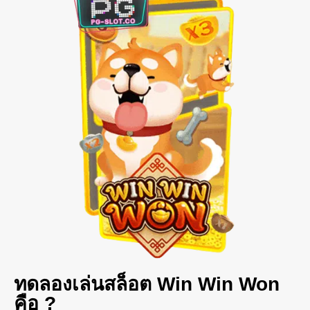
ทดลองเล่นสล็อต Win Win Won
คือ ?