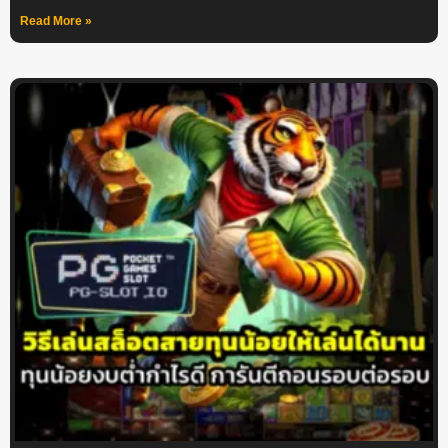
Read More »