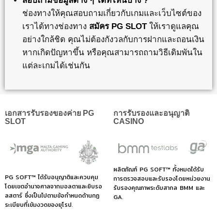
สอบถามข้อมูลต่าง ๆ ได้ที่ไหนบ้าง ?
ช่องทางให้คุณสอบถามเกี่ยวกับเกมและเว็บไซต์ของ
เราได้ทางช่องทาง
สมัคร PG SLOT
ให้เราดูแลคุณ
อย่างใกล้ชิด คุณไม่ต้องกังวลกับการฝากและถอนเงิน
หากเกิดปัญหาขึ้น หรือคุณสามารถถามวิธีเดิมพันใน
แต่ละเกมได้เช่นกัน
เอกสารรับรองของค่าย PG
การรับรองและอนุญาติ
SLOT
CASINO
ผลิตภัณฑ์ PG SOFT™ ทั้งหมดได้รับ
PG SOFT™ ได้รับอนุญาติและควบคุม
การตรวจสอบและรับรองโดยหน่วยงาน
โดยเขตอำนาจศาลจากมอลตาและยิบรอ
รับรองคุณภาพระดับสากล BMM และ
ลสตาร์ ซึ่งเป็นไปตามข้อกำหนดด้านกฏ
GA.
ระเบียบที่เข้มงวดของยุโรป.