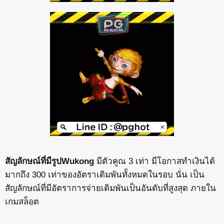
สัญลักษณ์ที่มีรูป
Wukong
มีตัวคูณ 3 เท่า มีโอกาสทำเงินได้
มากถึง 300 เท่าของอัตราเดิมพันทั้งหมดในรอบ นั่น เป็น
สัญลักษณ์ที่มีอัตราการจ่ายเดิมพันเป็นอันดับที่สูงสุด ภายใน
เกมสล็อต