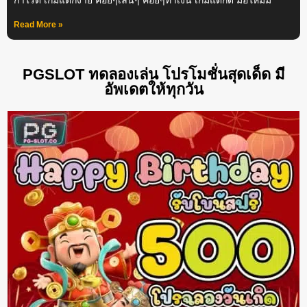
Read More »
PGSLOT ทดลองเล่น โปรโมชั่นสุดเด็ด มี
อัพเดตให้ทุกวัน