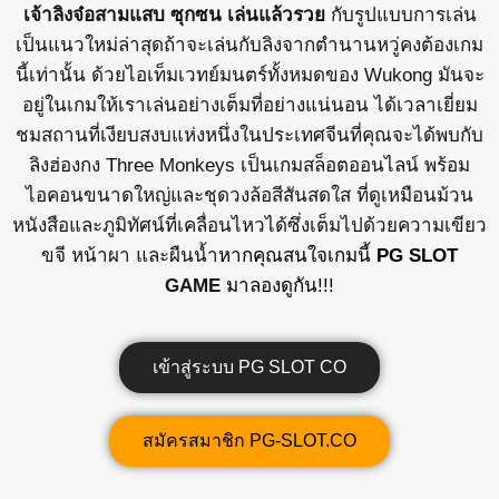
เจ้าลิงจ๋อสามแสบ ซุกซน เล่นแล้วรวย
กับรูปแบบการเล่น
เป็นแนวใหม่ล่าสุดถ้าจะเล่นกับลิงจากตำนานหวู่คงต้องเกม
นี้เท่านั้น ด้วยไอเท็มเวทย์มนตร์ทั้งหมดของ Wukong มันจะ
อยู่ในเกมให้เราเล่นอย่างเต็มที่อย่างแน่นอน ได้เวลาเยี่ยม
ชมสถานที่เงียบสงบแห่งหนึ่งในประเทศจีนที่คุณจะได้พบกับ
ลิงฮ่องกง Three Monkeys เป็นเกมสล็อตออนไลน์ พร้อม
ไอคอนขนาดใหญ่และชุดวงล้อสีสันสดใส ที่ดูเหมือนม้วน
หนังสือและภูมิทัศน์ที่เคลื่อนไหวได้ซึ่งเต็มไปด้วยความเขียว
ขจี หน้าผา และผืนน้ำ
หากคุณสนใจเกมนี้
PG SLOT
GAME
มาลองดูกัน!!!
เข้าสู่ระบบ PG SLOT CO
สมัครสมาชิก PG-SLOT.CO