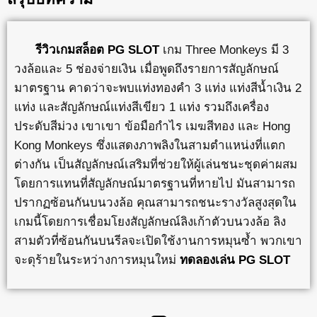
รีวิวเกมสล็อต PG SLOT
เกม Three Monkeys มี 3
วงล้อและ 5 ช่องจ่ายเงิน เมื่อพูดถึงรายการสัญลักษณ์
มาตรฐาน คาดว่าจะพบแท่งทองคำ 3 แท่ง แท่งสีน้ำเงิน 2
แท่ง และสัญลักษณ์แท่งสีเขียว 1 แท่ง รวมถึงเครื่อง
ประดับสีม่วง เขาเขา ข้อมือกำไร เมฆสีทอง และ Hong
Kong Monkeys ซึ่งแสดงภาพลิงในสามตำแหน่งที่แตก
ต่างกัน เป็นสัญลักษณ์เสริมที่ช่วยให้ผู้เล่นชนะชุดค่าผสม
โดยการแทนที่สัญลักษณ์มาตรฐานที่หายไป มันสามารถ
ปรากฏซ้อนกันบนวงล้อ คุณสามารถชนะรางวัลสูงสุดใน
เกมนี้โดยการเชื่อมโยงสัญลักษณ์ลิงเก้าตัวบนวงล้อ ลิง
สามตัวที่ซ้อนกันบนรีลจะเปิดใช้งานการหมุนซ้ำ พวกเขา
จะดุร้ายในระหว่างการหมุนใหม่
ทดลองเล่น PG SLOT