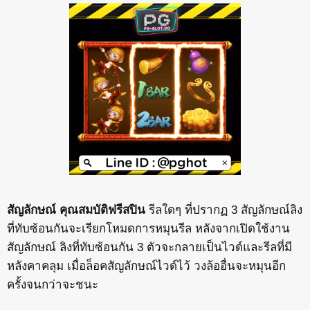
สัญลักษณ์
คุณสมบัติฟรีสปิน
รีลใดๆ ที่ปรากฏ 3 สัญลักษณ์ลิง
ที่ทับซ้อนกันจะเรียกโหมดการหมุนรีล หลังจากเปิดใช้งาน
สัญลักษณ์ ลิงที่ทับซ้อนกัน 3 ตัวจะกลายเป็นไวด์และรีลที่มี
หลังคาคลุม เมื่อล็อคสัญลักษณ์ไวด์ไว้ วงล้ออื่นจะหมุนอีก
ครั้งจนกว่าจะชนะ