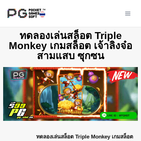
ทดลองเล่นสล็อต Triple
Monkey เกมสล็อต เจ้าลิงจ๋อ
สามแสบ ซุกซน
ทดลองเล่นสล็อต Triple Monkey เกมสล็อต