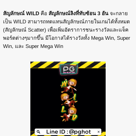
สัญลักษณ์ WILD
คือ
สัญลักษณ์ลิงที่ทับซ้อน 3 อัน
จะกลาย
เป็น WILD สามารถทดแทนสัญลักษณ์ภายในเกมได้ทั้งหมด
(สัญลักษณ์ Scatter) เพื่อเพิ่มอัตราการชนะรางวัลและแจ็ค
พอร์ตต่างๆมากขึ้น มีโอกาสได้รางวัลทั้ง Mega Win, Super
Win, และ Super Mega Win