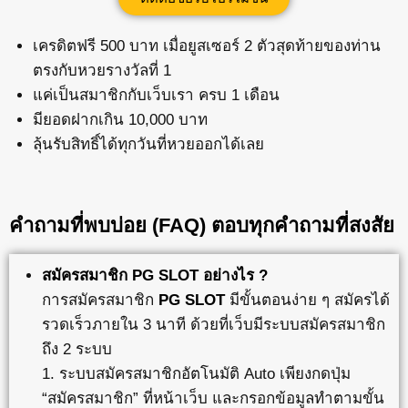
เครดิตฟรี 500 บาท เมื่อยูสเซอร์ 2 ตัวสุดท้ายของท่าน
ตรงกับหวยรางวัลที่ 1
แค่เป็นสมาชิกกับเว็บเรา ครบ 1 เดือน
มียอดฝากเกิน 10,000 บาท
ลุ้นรับสิทธิ์ได้ทุกวันที่หวยออกได้เลย
คำถามที่พบบ่อย (FAQ) ตอบทุกคำถามที่สงสัย
สมัครสมาชิก PG SLOT อย่างไร ?
การสมัครสมาชิก
PG SLOT
มีขั้นตอนง่าย ๆ สมัครได้
รวดเร็วภายใน 3 นาที ด้วยที่เว็บมีระบบสมัครสมาชิก
ถึง 2 ระบบ
1. ระบบสมัครสมาชิกอัตโนมัติ Auto เพียงกดปุ่ม
“สมัครสมาชิก” ที่หน้าเว็บ และกรอกข้อมูลทำตามขั้น