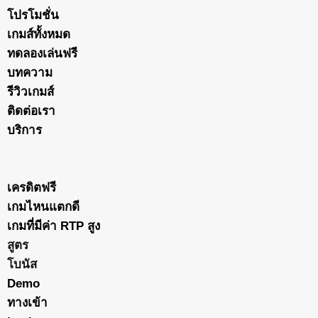
โปรโมชั่น
เกมส์ทั้งหมด
ทดลองเล่นฟรี
บทความ
รีวิวเกมส์
ติดต่อเรา
บริการ
เครดิตฟรี
เกมไหนแตกดี
เกมที่มีค่า RTP สูง
สูตร
โบนัส
Demo
ทางเข้า