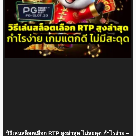
วิธีเล่นสล็อตเลือก RTP สูงล่าสุด ไม่สะดุด กำไรง่าย –