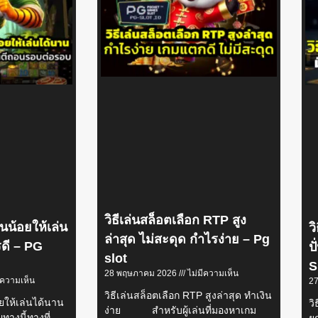
วิธีเล่นสล็อตเลือก RTP สูง
ุนน้อยให้เล่น
ว
ล่าสุด ไม่สะดุด กำไรง่าย – Pg
ดี – PG
ป
slot
S
28 พฤษภาคม 2026
ไม่มีความเห็น
ีความเห็น
2
วิธีเล่นสล็อตเลือก RTP สูงล่าสุด ทำเงิน
อยให้เล่นได้นาน
ว
ง่าย สำหรับผู้เล่นที่มองหาเกม
างนี้ทางที่