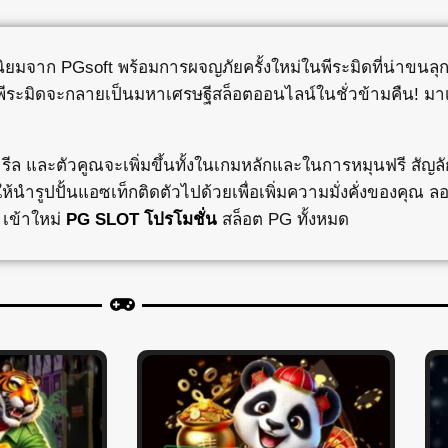
ดนิยมจาก PGsoft พร้อมการผจญภัยครั้งใหม่ในพีระมิดที่น่าขนลุ
นะพีระมิดจะกลายเป็นมหาเศรษฐีสล็อตออนไลน์ในชั่วข้ามคืน! ม
 6 รีล และตัวคูณจะเพิ่มขึ้นทั้งในเกมหลักและในการหมุนฟรี สั
นั้นให้นำรูปปั้นแอซเท็กติดตัวไปด้วยเพื่อเพิ่มความมั่งคั่งของคุ
ก เข้าใหม่
PG SLOT โปรโมชั่น
สล็อต PG ทั้งหมด