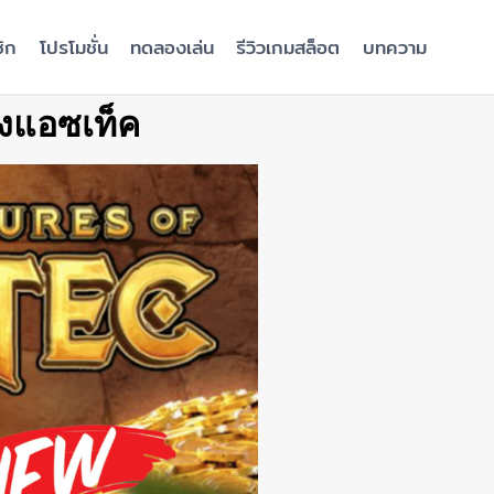
ิก
โปรโมชั่น
ทดลองเล่น
รีวิวเกมสล็อต
บทความ
่งแอซเท็ค