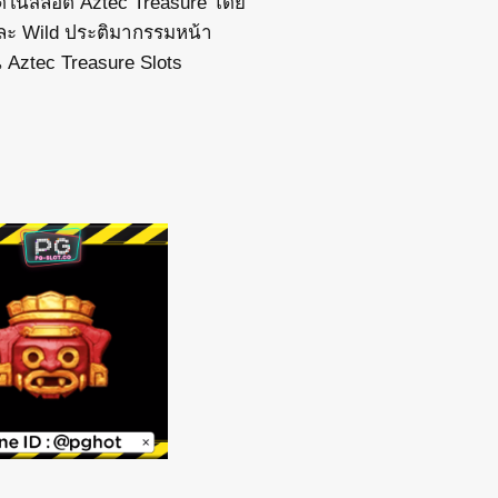
งสุดในสล็อต Aztec Treasure โดย
 และ Wild ประติมากรรมหน้า
น Aztec Treasure Slots