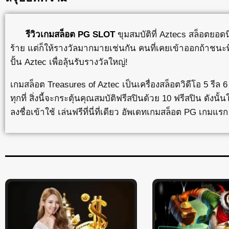
รีวิวเกมสล็อต PG SLOT
ขุมสมบัติที่ Aztecs สล็อตยอ
ร้าย แต่ก็ให้รางวัลมากมายเช่นกัน คนที่เคยเข้าออกถ้าช
ปั้น Aztec เพื่อลุ้นรับรางวัลใหญ่!
เกมสล็อต Treasures of Aztec เป็นเครื่องสล็อตวิดีโอ 5 รีล
ทุกที่ สิ่งนี้จะกระตุ้นคุณสมบัติฟรีสปินด้วย 10 ฟรีสปิน ดัง
ลงชื่อเข้าใช้ เล่นฟรีที่นี่ที่เดียว อัพเดทเกมสล็อต PG เกมแร