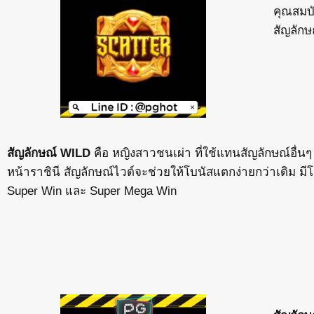
คุณสมบั
สัญลักษ
สัญลักษณ์ WILD
คือ หญิงสาวชนเผ่า ที่ใช้แทนสัญลักษณ์อื่นๆ
หน้าราชินี สัญลักษณ์ไวด์จะช่วยให้โบนัสแตกง่ายกว่าเดิม มี
Super Win และ Super Mega Win