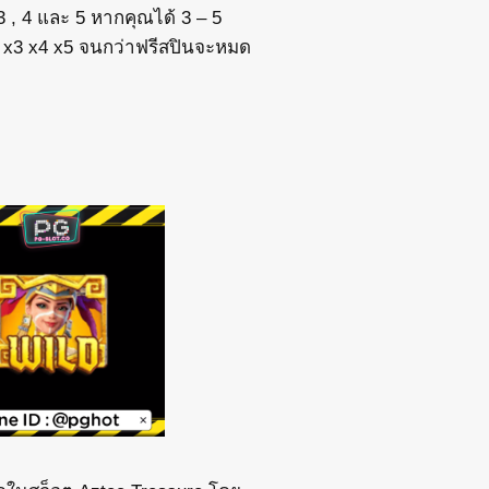
3 , 4 และ 5 หากคุณได้ 3 – 5
ก x3 x4 x5 จนกว่าฟรีสปินจะหมด