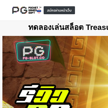
สมัครผ่านหน้าเว็บ
ทดลองเล่นสล็อต Treasu