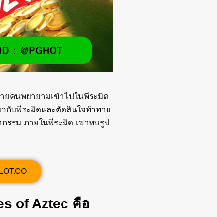
ด หลายคนพยายามเข้าไปในพีระมิด
่ยวกับพีระมิดและตัดสินใจท้าทาย
ากรรม ภายในพีระมิด เขาพบรูป
SLOT.CO
s of Aztec คือ