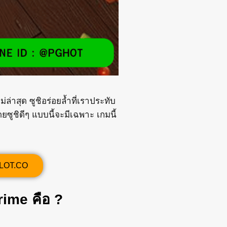
ล่าสุด ซูชิอร่อยล้ำที่เราประทับ
ยซูชิดีๆ แบบนี้จะมีเฉพาะ เกมนี้
SLOT.CO
rime คือ ?