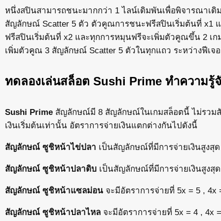
หนึ่งสปินสามารถชนะมากกว่า 1 ไลน์เดิมพันเพื่อพิจารณาเ
สัญลักษณ์ Scatter 5 ตัว ตัวคูณการชนะฟรีสปินเริ่มต้นที่ x1 
ฟรีสปินเริ่มต้นที่ x2 และทุกการหมุนฟรีจะเพิ่มตัวคูณขึ้น 2 เ
เพิ่มตัวคูณ 3 สัญลักษณ์ Scatter 5 ตัวในทุกแถว ระหว่างฟีเจอร์
ทดลองเล่นสล็อต Sushi Prime ทำความรู้จั
Sushi Prime
สัญลักษณ์มี 8 สัญลักษณ์ในเกมสล็อตนี้ ไม่รวม
เงินเริ่มต้นเท่านั้น อัตราการจ่ายเงินแตกต่างกันไปดังนี้
สัญลักษณ์ ซูชิหน้าไข่ปลา
เป็นสัญลักษณ์ที่มีการจ่ายเงินสูงสุ
สัญลักษณ์ ซูชิหน้าปลาดิบ
เป็นสัญลักษณ์ที่มีการจ่ายเงินสูงส
สัญลักษณ์ ซูชิหน้าแซลม่อน
จะมีอัตราการจ่ายที่ 5x = 5 , 4x
สั
ญลักษณ์ ซูชิหน้าปลาไหล
จะมีอัตราการจ่ายที่ 5x = 4 , 4x 