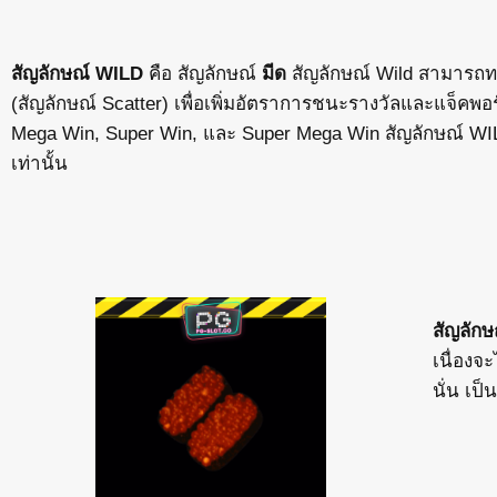
สัญลักษณ์ WILD
คือ สัญลักษณ์
มีด
สัญลักษณ์ Wild สามารถท
(สัญลักษณ์ Scatter) เพื่อเพิ่มอัตราการชนะรางวัลและแจ็คพอร
Mega Win, Super Win, และ Super Mega Win
สัญลักษณ์ WIL
เท่านั้น
สัญลักษณ
เนื่องจ
นั่น เป