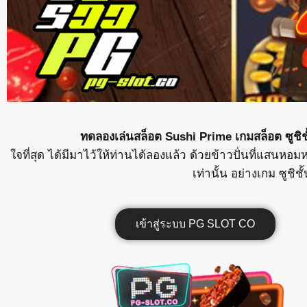
ทดลองเล่นสล็อต Sushi Prime เกมสล็อต ซูชิชั้นเลิศ
ใจที่สุด ได้มีมาไว้ให้ท่านได้ลองแล้ว ด้วยข้าวปั่นที่แสนหอม
เท่านั้น อย่างเกม ซูชิชั
เข้าสู่ระบบ PG SLOT CO