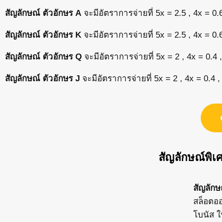
สัญลักษณ์ ตัวอักษร A
จะมีอัตราการจ่ายที่ 5x = 2.5 , 4x = 0
สัญลักษณ์ ตัวอักษร K
จะมีอัตราการจ่ายที่ 5x = 2.5 , 4x = 0
สัญลักษณ์ ตัวอักษร Q
จะมีอัตราการจ่ายที่ 5x = 2 , 4x = 0.4
สัญลักษณ์ ตัวอักษร J
จะมีอัตราการจ่ายที่ 5x = 2 , 4x = 0.4 
สัญลักษณ์พิ
สัญลัก
สล็อตออ
โบนัส ใ