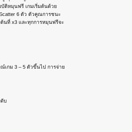
ัติหมุนฟรี เกมเริ่มต้นด้วย
์ Scatter 6 ตัว ตัวคูณการชนะ
่มต้นที่ x3 และทุกการหมุนฟรีจะ
ษณ์เกม 3 – 5 ตัวขึ้นไป การจ่าย
ำดับ