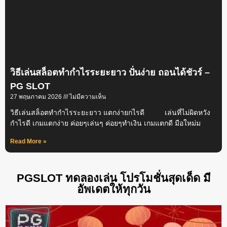
วิธีเล่นสล็อตทำกำไรระยะยาว ปั่นง่าย ถอนได้ชัวร์ –
PG SLOT
27 พฤษภาคม 2026
ไม่มีความเห็น
วิธีเล่นสล็อตทำกำไรระยะยาว แตกง่ายกไรดี เล่นที่ไม่ผิดหวัง
กำไรดี เกมแตกง่าย ค่อยๆเล่นๆ ค่อยๆทำเงิน เกมแตกดี มือใหม่ม
Read More »
PGSLOT ทดลองเล่น โปรโมชั่นสุดเด็ด มี
อัพเดตให้ทุกวัน