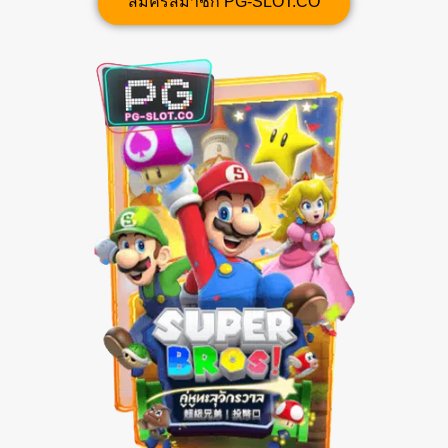
สมัครสมาชิก PG-SLOT.CO