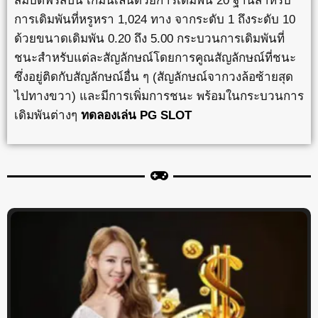
สมบัติฟรีสปิน เกมนี้เล่นด้วยการเดิมพัน 20 ฐานสำหรับ
การเดิมพันที่หรูหรา 1,024 ทาง จากระดับ 1 ถึงระดับ 10
ด้วยขนาดเดิมพัน 0.20 ถึง 5.00 กระบวนการเดิมพันที่
ชนะสำหรับแต่ละสัญลักษณ์โดยการคูณสัญลักษณ์ที่ชนะ
ซึ่งอยู่ติดกับสัญลักษณ์อื่น ๆ (สัญลักษณ์จากวงล้อซ้ายสุด
ไปทางขวา) และมีการเพิ่มการชนะ พร้อมในกระบวนการ
เดิมพันต่างๆ
ทดลองเล่น PG SLOT