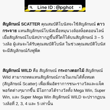
สัญลักษณ์ SCATTER
คุณสมบัติโบนัสจะใช้สัญลักษณ์
ดาว
กระจาย
แทนสัญลักษณ์โบนัสเมื่อหมุนวงล้อสล็อตออนไลน์
เมื่อสัญลักษณ์โบนัสปรากฏขึ้นที่ใดก็ได้บนสัญลักษณ์ 3 – 5
วงล้อ ผู้เล่นจะได้รับคุณสมบัติโบนัส ในช่วงคุณสมบัติโบนัส
จะมีสัญลักษณ์กังฟูพีค
สัญลักษณ์ WILD
คือ สัญลักษณ์
กระถางดอกไม้
สัญลักษณ์
Wild สามารถทดแทนสัญลักษณ์ภายในเกมได้ทั้งหมด
(สัญลักษณ์ Scatter) เพื่อเพิ่มอัตราการชนะรางวัลและแจ็ค
พอร์ตต่างๆมากขึ้น มีโอกาสได้รางวัลทั้ง Mega Win, Super
Win, และ Super Mega Win
สัญลักษณ์ WILD จะปรากฏบน
วงล้อที่ 2, 3, 4 และ 5 เท่านั้น