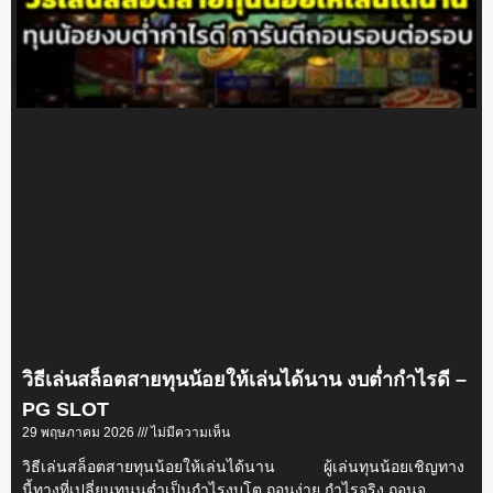
วิธีเล่นสล็อตสายทุนน้อยให้เล่นได้นาน งบต่ำกำไรดี –
PG SLOT
29 พฤษภาคม 2026
ไม่มีความเห็น
วิธีเล่นสล็อตสายทุนน้อยให้เล่นได้นาน ผู้เล่นทุนน้อยเชิญทาง
นี้ทางที่เปลี่ยนทุนนต่ำเป็นกำไรงบโต ถอนง่าย กำไรจริง ถอนจ