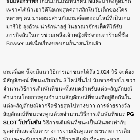
ธีมและกราฟิก
เกมนี้เป็นเกมที่น่าสนใจและน่าดึงดูดมาก
เพราะได้นำเอาวิดีโอเกมสุดคลาสสิกในวัยเด็กของใคร
หลายๆ คน มาผสมผสานกับเกมสล็อตออนไลน์ที่เป็นเกม
มาริโอ้ ลุงอ้วน น่ารักน่าอยู่ ในอาณาจักรเห็ดที่ได้รับ
ภารกิจลับในการช่วยเหลือเจ้าหญิงพีชจากเต่าร้ายที่ชื่อ
Bowser แค่เนื้อเรื่องของเกมก็น่าสนใจแล้ว
เกมสล็อต นี้จะมีแนววิธีการเอาชนะได้ถึง 1,024 วิธี จะต้อง
มีสัญลักษณ์ ที่ชนะเรียกกัน 3 ไลน์ขึ้นไป นับจากซ้ายไปขวา
จำนวนวิธีการเดิมพันที่ชนะทั้งหมดสำหรับแต่ละสัญลักษณ์
คำนวณโดยการคูณจำนวนสัญลักษณ์ที่ชนะที่อยู่ติดกันใน
แต่ละสัญลักษณ์จากรีลซ้ายสุดไปทางขวา การจ่ายรางวัล
สัญลักษณ์ที่ชนะจะคูณด้วยจำนวนวิธีการเดิมพันที่ชนะ
PG
SLOT โปรโมชั่น
วิธีการเดิมพันที่ชนะเป็นเงินสดเท่ากับ
มูลค่าที่แสดงในตารางการจ่ายเงินคูณตามขนาดการเดิม
พันและระดับการเดิมพัน วิธีการเดิมพันที่จะชนะหาก