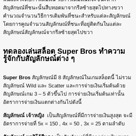
สัญลักษณ์ที่ชนะนั้นสืบทอดมาจากรีลซ้ายสุดไปทางขวา
คำนวณจำนวนวิธีการเดิมพันที่ชนะสำหรับแต่ละสัญลักษณ์
โดยการคูณจำนวนสัญลักษณ์ที่ชนะที่อยู่ติดกันในแต่ละ
สัญลักษณ์สัญลักษณ์จากรีลซ้ายสุดไปขวา
ทดลองเล่นสล็อต Super Bros ทำความ
รู้จักกับสัญลักษณ์ต่าง ๆ
Super Bros
สัญลักษณ์มี 8 สัญลักษณ์ในเกมสล็อตนี้ ไม่รวม
สัญลักษณ์ Wild และ Scatter
และการจ่ายเงินเริ่มต้นด้วย
สัญลักษณ์เกม 3 – 5 ตัวขึ้นไป การจ่ายเงินเริ่มต้นเท่านั้น
อัตราการจ่ายเงินแตกต่างกันไปดังนี้
สัญลักษณ์ เจ้าหญิง
เป็นสัญลักษณ์ที่มีการจ่ายเงินสูงสุด จะมี
อัตราการจ่ายที่ 5x = 150 , 4x = 50 , 3x = 25 ตามลำดับ