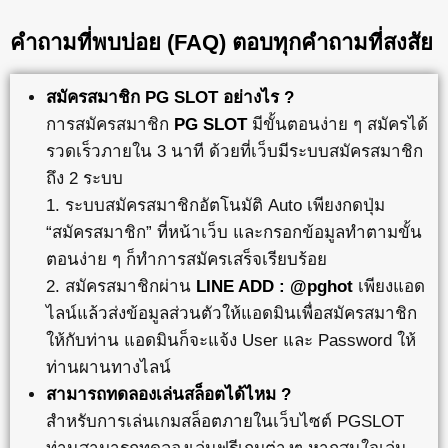
คำถามที่พบบ่อย (FAQ) ตอบทุกคำถามที่สงสัย
สมัครสมาชิก PG SLOT อย่างไร ?
การสมัครสมาชิก
PG SLOT
มีขั้นตอนง่าย ๆ สมัครได้
รวดเร็วภายใน 3 นาที ด้วยที่เว็บมีระบบสมัครสมาชิก
ถึง 2 ระบบ
1. ระบบสมัครสมาชิกอัตโนมัติ Auto เพียงกดปุ่ม
“สมัครสมาชิก” ที่หน้าเว็บ และกรอกข้อมูลทำตามขั้น
ตอนง่าย ๆ ก็ทำการสมัครเสร็จเรียบร้อย
2. สมัครสมาชิกผ่าน
LINE ADD : @pghot
เพียงแอด
ไลน์แล้วส่งข้อมูลส่วนตัวให้แอดมินเพื่อสมัครสมาชิก
ให้กับท่าน แอดมินก็จะแจ้ง User และ Password ให้
ท่านผานทางไลน์
สามารถทดลองเล่นสล็อตได้ไหม ?
สำหรับการเล่นเกมสล็อตภายในเว็บไซต์ PGSLOT