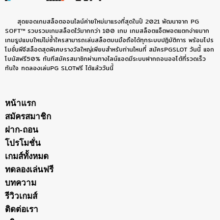
สุดยอดเกมสล็อตออนไลน์ค่ายใหม่มาแรงที่สุดในปี 2021 พัฒนาจาก PG
SOFT™ รวบรวมเกมสล็อตไว้มากกว่า 100 เกม เกมสล็อตแจ็ตพอตแตกง่ายมาก
เกมรูปแบบใหม่ไม่ซ้ำใครสามารถเล่นสล็อตบนมือถือได้ทุกระบบปฏิบัติการ พร้อมโปร
โมชั่นพีจีสล็อตสุดพิเศษรางวัลใหญ่เพียบสำหรับท่านไหนที่ สมัครPGSLOT วันนี้ แจก
โบนัสฟรี50% ทันทีสมัครสมาชิกผ่านทางไลน์แอดมีระบบฝากถอนออโต้ที่รวดเร็ว
ทันใจ ทดลองเล่นPG SLOTฟรี ได้แล้ววันนี้
หน้าแรก
สมัครสมาชิก
ฝาก-ถอน
โปรโมชั่น
เกมส์ทั้งหมด
ทดลองเล่นฟรี
บทความ
รีวิวเกมส์
ติดต่อเรา