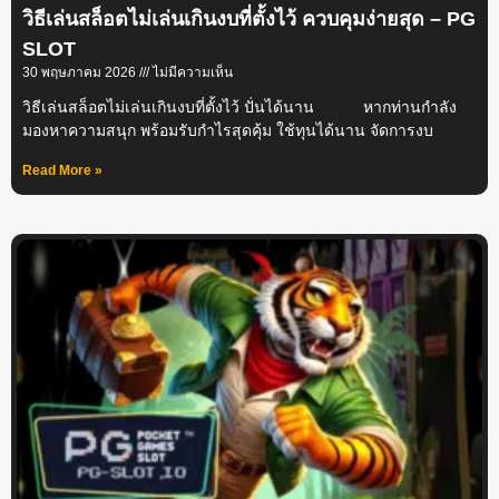
วิธีเล่นสล็อตไม่เล่นเกินงบที่ตั้งไว้ ควบคุมง่ายสุด – PG
SLOT
30 พฤษภาคม 2026
ไม่มีความเห็น
วิธีเล่นสล็อตไม่เล่นเกินงบที่ตั้งไว้ ปั่นได้นาน หากท่านกำลัง
มองหาความสนุก พร้อมรับกำไรสุดคุ้ม ใช้ทุนได้นาน จัดการงบ
Read More »