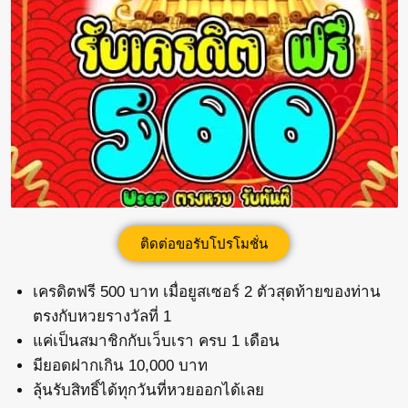
ติดต่อขอรับโปรโมชั่น
เครดิตฟรี 500 บาท เมื่อยูสเซอร์ 2 ตัวสุดท้ายของท่าน
ตรงกับหวยรางวัลที่ 1
แค่เป็นสมาชิกกับเว็บเรา ครบ 1 เดือน
มียอดฝากเกิน 10,000 บาท
ลุ้นรับสิทธิ์ได้ทุกวันที่หวยออกได้เลย