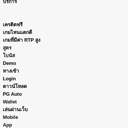
บริการ
เครดิตฟรี
เกมไหนแตกดี
เกมที่มีค่า RTP สูง
สูตร
โบนัส
Demo
ทางเข้า
Login
ดาวน์โหลด
PG Auto
Wallet
เล่นผ่านเว็บ
Mobile
App