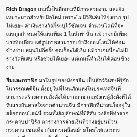
Rich Dragon
เกมนี้เป็นอีกเกมที่มีภาพสวยงาม และยัง
เหมาะมากสำหรับมือใหม่ เพราะไม่มีวิธีเล่นให้ยุ่งยาก รูป
ไม่เยอะ ค่าเงินรางวัลก็ระบุไว้ชัดเจน จำนวนไลน์ที่จะ
เล่นถูกกำหนดให้เล่นเพียง 1 ไลน์เท่านั้น แม้ว่าจะมีเพียง
บรรทัดเดียว แต่รูปภาพสามารถเข้าถึงออนไลน์ได้ค่อน
ข้างง่าย หมุนไม่กี่ครั้ง คุณก็จะได้เงิน แม้ว่าเกมนี้จะไม่มี
รางวัลพิเศษ หรือช่วยได้เยอะ แต่เกมนี้ทำเงินได้ค่อนข้าง
ง่าย
ธีมและกราฟิก
มาในรูปของมังกรจีน เป็นสัตว์วิเศษที่รู้จัก
ในวรรณคดีจีน ตั้งอยู่ในที่ไหนสักแห่งในประเทศจีนที่
สามารถสร้างความมั่งคั่งได้มากมาย เกมมังกรผู้มั่งคั่งที่ได้
รับแรงบันดาลใจจากตำนานจีน มีกราฟิกที่น่าสนใจอยู่ใน
สล็อตออนไลน์นี้ รวมทั้งสัญลักษณ์ที่มีสีสัน วงล้อที่ทำจาก
กระดาษปาปิรัส ตารางการจ่ายเงินที่วางอยู่บนม้วน
กระดาษ เช่นเดียวกับการเคลื่อนย้ายโคมไฟและการ