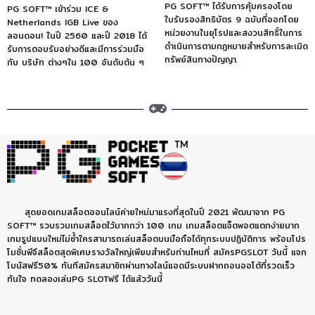
PG SOFT™ ได้รับการคุ้มครองโดย
PG SOFT™ เข้าร่วม ICE &
ใบรับรองสิทธิบัตร 9 ฉบับที่ออกโดย
Netherlands IGB Live ของ
หน่วยงานในยุโรปและสงวนสิทธิ์ในการ
ลอนดอน! ในปี 2560 และปี 2018 ได้
ดำเนินการตามกฎหมายสำหรับการละเมิด
รับการตอบรับอย่างดีและมีการร่วมมือ
ทรัพย์สินทางปัญญา.
กับ บริษัท ต่างๆใน 100 อันดับต้น ๆ
สุดยอดเกมสล็อตออนไลน์ค่ายใหม่มาแรงที่สุดในปี 2021 พัฒนาจาก PG
SOFT™ รวบรวมเกมสล็อตไว้มากกว่า 100 เกม เกมสล็อตแจ็ตพอตแตกง่ายมาก
เกมรูปแบบใหม่ไม่ซ้ำใครสามารถเล่นสล็อตบนมือถือได้ทุกระบบปฏิบัติการ พร้อมโปร
โมชั่นพีจีสล็อตสุดพิเศษรางวัลใหญ่เพียบสำหรับท่านไหนที่ สมัครPGSLOT วันนี้ แจก
โบนัสฟรี50% ทันทีสมัครสมาชิกผ่านทางไลน์แอดมีระบบฝากถอนออโต้ที่รวดเร็ว
ทันใจ ทดลองเล่นPG SLOTฟรี ได้แล้ววันนี้