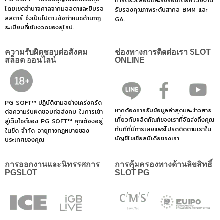
การตรวจสอบและรับรองโดยหน่วยงาน
โดยเขตอำนาจศาลจากมอลตาและยิบรอ
รับรองคุณภาพระดับสากล BMM และ
ลสตาร์ ซึ่งเป็นไปตามข้อกำหนดด้านกฏ
GA.
ระเบียบที่เข้มงวดของยุโรป.
ความรับผิดชอบต่อสังคม
ช่องทางการติดต่อเรา SLOT
สล็อต ออนไลน์
ONLINE
PG SOFT™ ปฏิบัติตามอย่างเคร่งครัด
หากต้องการรับข้อมูลล่าสุดและข่าวสาร
ต่อความรับผิดชอบต่อสังคม ในการเข้า
เกี่ยวกับผลิตภัณฑ์ของเราที่จัดส่งถึงคุณ
สู่เว็บไซต์ของ PG SOFT™ คุณต้องอยู่
ทันทีที่มีการเผยแพร่โปรดติดตามเราใน
ในขีด จำกัด อายุทางกฎหมายของ
บัญชีโซเชียลมีเดียของเรา
ประเทศของคุณ
การออกงานและนิทรรศการ
การคุ้มครองทางด้านลิขสิทธิ์
PGSLOT
SLOT PG