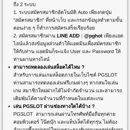
ถึง 2 ระบบ
1. ระบบสมัครสมาชิกอัตโนมัติ Auto เพียงกดปุ่ม
“สมัครสมาชิก” ที่หน้าเว็บ และกรอกข้อมูลทำตามขั้น
ตอนง่าย ๆ ก็ทำการสมัครเสร็จเรียบร้อย
2. สมัครสมาชิกผ่าน
LINE ADD : @pghot
เพียงแอด
ไลน์แล้วส่งข้อมูลส่วนตัวให้แอดมินเพื่อสมัครสมาชิก
ให้กับท่าน แอดมินก็จะแจ้ง User และ Password ให้
ท่านผานทางไลน์
สามารถทดลองเล่นสล็อตได้ไหม ?
สำหรับการเล่นเกมสล็อตภายในเว็บไซต์ PGSLOT
ท่านสามารถทดลองเล่นฟรีเกมต่างๆ หากสนใจเล่น
เกม สมาชิกใหม่ฝากได้ไม่จำกัดจำนวน และสามารถ
เดิมพันได้ตามจำนวนที่กำหนดในแต่ละเกม
เล่น PGSLOT ผ่านช่องทางใดได้บ้าง ?
PGSLOT สามารถเล่นผ่านโทรศัพท์มือถือทุกค่าย
คอมพิวเตอร์ โน๊ตบุ๊ก และแท็ปเล็ตได้ทุกรุ่น ไม่ต้อง
ลำบากซื้ออุปกรณ์ใหม่เพราะรองรับทุกแพลตฟอร์มทุก