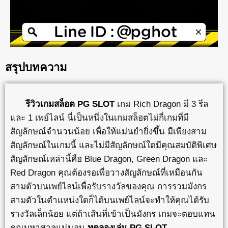
สรุปบทความ
รีวิวเกมสล็อต PG SLOT
เกม Rich Dragon มี 3 รีล
และ 1 เพย์ไลน์ นี่เป็นหนึ่งในเกมสล็อตไม่กี่เกมที่มี
สัญลักษณ์จำนวนน้อย เพื่อให้แม่นยำยิ่งขึ้น มีเพียงสาม
สัญลักษณ์ในเกมนี้ และไม่มีสัญลักษณ์ใดมีคุณสมบัติพิเศษ
สัญลักษณ์เหล่านี้คือ Blue Dragon, Green Dragon และ
Red Dragon คุณต้องรอเพื่อวางสัญลักษณ์ที่เหมือนกัน
สามตัวบนเพย์ไลน์เพื่อรับรางวัลของคุณ การรวมมังกร
สามตัวในตำแหน่งใดก็ได้บนเพย์ไลน์จะทำให้คุณได้รับ
รางวัลเล็กน้อย แต่ถ้าเส้นที่เข้าเป็นมังกร เกมจะตอบแทน
คุณมหาศาลแน่นอน
ทดลองเล่น PG SLOT