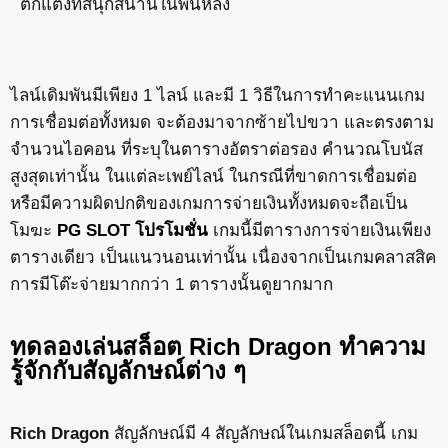
ตกแต่งที่สนุกสนานในพื้นหลัง
ไลน์เดิมพันมีเพียง 1 ไลน์ และมี 1 วิธีในการทำคะแนนเกม
การเชื่อมต่อทั้งหมด จะต้องมาจากซ้ายไปขวา และตรงตาม
จำนวนไอคอน ที่ระบุในตารางอัตราต่อรอง คำนวณโบนัส
สูงสุดเท่านั้น ในแต่ละเพย์ไลน์ ในกรณีที่ขาดการเชื่อมต่อ
หรือมีความผิดปกติของเกมการจ่ายเงินทั้งหมดจะถือเป็น
โมฆะ
PG SLOT โปรโมชั่น
เกมนี้มีตารางการจ่ายเงินเพียง
ตารางเดียว เป็นแนวนอนเท่านั้น เนื่องจากเป็นเกมคลาสสิค
การมีโต๊ะจ่ายมากกว่า 1 ตารางนั้นดูยากมาก
ทดลองเล่นสล็อต Rich Dragon ทำความ
รู้จักกับสัญลักษณ์ต่าง ๆ
Rich Dragon
สัญลักษณ์มี 4 สัญลักษณ์ในเกมสล็อตนี้ เกม