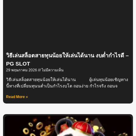
วิธีเล่นสล็อตสายทุนน้อยให้เล่นได้นาน งบต่ำกำไรดี –
PG SLOT
29 พฤษภาคม 2026
ไม่มีความเห็น
วิธีเล่นสล็อตสายทุนน้อยให้เล่นได้นาน ผู้เล่นทุนน้อยเชิญทาง
นี้ทางที่เปลี่ยนทุนนต่ำเป็นกำไรงบโต ถอนง่าย กำไรจริง ถอนจ
Read More »