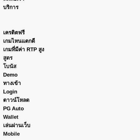
สุดยอดเกมสล็อตออนไลน์ค่ายใหม่มาแรงที่สุดในปี 2021 พัฒนาจาก PG
SOFT™ รวบรวมเกมสล็อตไว้มากกว่า 100 เกม เกมสล็อตแจ็ตพอตแตกง่ายมาก
เกมรูปแบบใหม่ไม่ซ้ำใครสามารถเล่นสล็อตบนมือถือได้ทุกระบบปฏิบัติการ พร้อมโปร
โมชั่นพีจีสล็อตสุดพิเศษรางวัลใหญ่เพียบสำหรับท่านไหนที่ สมัครPGSLOT วันนี้ แจก
โบนัสฟรี50% ทันทีสมัครสมาชิกผ่านทางไลน์แอดมีระบบฝากถอนออโต้ที่รวดเร็ว
ทันใจ ทดลองเล่นPG SLOTฟรี ได้แล้ววันนี้
หน้าแรก
สมัครสมาชิก
ฝาก-ถอน
โปรโมชั่น
เกมส์ทั้งหมด
ทดลองเล่นฟรี
บทความ
รีวิวเกมส์
ติดต่อเรา
บริการ