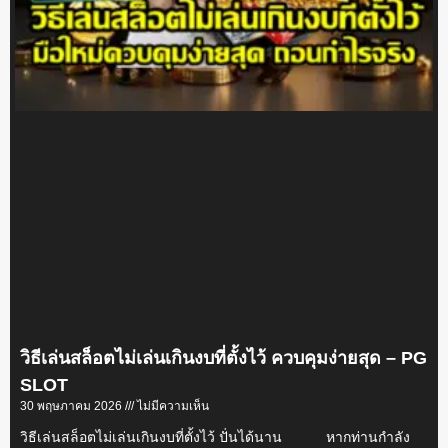
วิธีเล่นสล็อตไม่เล่นเกินงบที่ตั้งไว้ ควบคุมง่ายสุด – PG
SLOT
30 พฤษภาคม 2026
ไม่มีความเห็น
วิธีเล่นสล็อตไม่เล่นเกินงบที่ตั้งไว้ ปั่นได้นาน หากท่านกำลัง