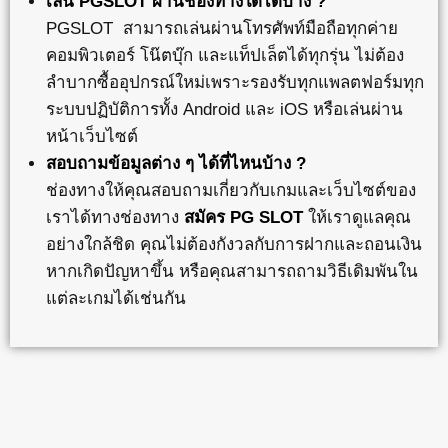
เล่น PGSLOT ผ่านช่องทางใดได้บ้าง ?
PGSLOT สามารถเล่นผ่านโทรศัพท์มือถือทุกค่าย
คอมพิวเตอร์ โน๊ตบุ๊ก และแท็ปเล็ตได้ทุกรุ่น ไม่ต้อง
ลำบากซื้ออุปกรณ์ใหม่เพราะรองรับทุกแพลตฟอร์มทุก
ระบบปฏิบัติการทั้ง Android และ iOS หรือเล่นผ่าน
หน้าเว็บไซต์
สอบถามข้อมูลต่าง ๆ ได้ที่ไหนบ้าง ?
ช่องทางให้คุณสอบถามเกี่ยวกับเกมและเว็บไซต์ของ
เราได้ทางช่องทาง
สมัคร PG SLOT
ให้เราดูแลคุณ
อย่างใกล้ชิด คุณไม่ต้องกังวลกับการฝากและถอนเงิน
หากเกิดปัญหาขึ้น หรือคุณสามารถถามวิธีเดิมพันใน
แต่ละเกมได้เช่นกัน