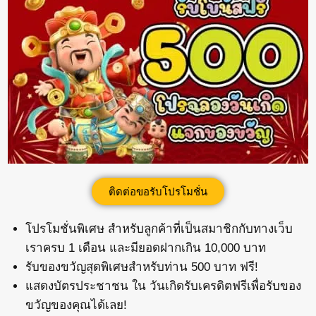
ติดต่อขอรับโปรโมชั่น
โปรโมชั่นพิเศษ สำหรับลูกค้าที่เป็นสมาชิกกับทางเว็บ
เราครบ 1 เดือน และมียอดฝากเกิน 10,000 บาท
รับของขวัญสุดพิเศษสำหรับท่าน 500 บาท ฟรี!
แสดงบัตรประชาชน ใน วันเกิดรับเครดิตฟรีเพื่อรับของ
ขวัญของคุณได้เลย!