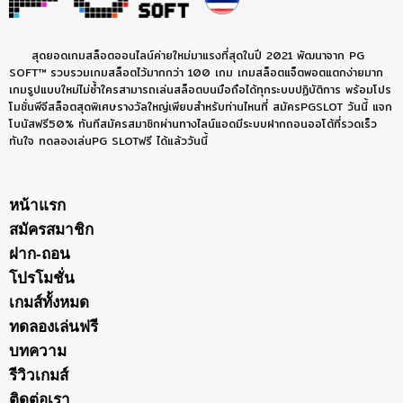
การออกงานและนิทรรศการ
การคุ้มครองทางด้านลิขสิทธิ์
PGSLOT
SLOT PG
PG SOFT™ ได้รับการคุ้มครองโดย
PG SOFT™ เข้าร่วม ICE &
ใบรับรองสิทธิบัตร 9 ฉบับที่ออกโดย
Netherlands IGB Live ของ
หน่วยงานในยุโรปและสงวนสิทธิ์ในการ
ลอนดอน! ในปี 2560 และปี 2018 ได้
ดำเนินการตามกฎหมายสำหรับการละเมิด
รับการตอบรับอย่างดีและมีการร่วมมือ
ทรัพย์สินทางปัญญา.
กับ บริษัท ต่างๆใน 100 อันดับต้น ๆ