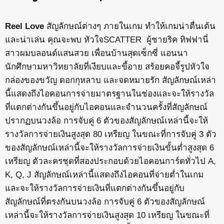
Reel Love
สัญลักษณ์ต่างๆ ภายในเกม ทำให้เกมน่าตื่นเต้น
และน่าเล่น คุณจะพบ หัวใจSCATTER ผู้ชายริค ทิฟฟานี่
สาวผมบลอนด์แสนสวย เพื่อนบ้านสุดเซ็กซี่ แอนนา
นักศึกษามหาวิทยาลัยที่เงียบและขี้อาย สร้อยคอจี้รูปหัวใจ
กล่องของขวัญ ดอกกุหลาบ และจดหมายรัก สัญลักษณ์เหล่า
นี้แสดงถึงไอคอนการจ่ายมาตรฐานในช่องและจะให้รางวัล
ที่แตกต่างกันขึ้นอยู่กับไอคอนและจำนวนครั้งที่สัญลักษณ์
ปรากฏบนวงล้อ การจับคู่ 6 ตัวของสัญลักษณ์เหล่านี้จะให้
รางวัลการจ่ายเงินสูงสุด 80 เหรียญ ในขณะที่การจับคู่ 3 ตัว
ของสัญลักษณ์เหล่านี้จะให้รางวัลการจ่ายเงินขั้นต่ำสูงสุด 6
เหรียญ ตัวละครชุดที่สองประกอบด้วยไอคอนการ์ดทั่วไป A,
K, Q, J สัญลักษณ์เหล่านี้แสดงถึงไอคอนที่จ่ายต่ำในเกม
และจะให้รางวัลการจ่ายเงินที่แตกต่างกันขึ้นอยู่กับ
สัญลักษณ์ที่ตรงกันบนวงล้อ การจับคู่ 6 ตัวของสัญลักษณ์
เหล่านี้จะให้รางวัลการจ่ายเงินสูงสุด 10 เหรียญ ในขณะที่