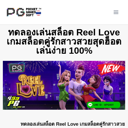
ทดลองเล่นสล็อต Reel Love
เกมสล็อตคู่รักสาวสวยสุดฮ็อต
เล่นง่าย 100%
ทดลองเล่นสล็อต Reel Love เกมสล็อตคู่รักสาวสวย