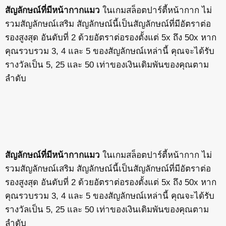
สัญลักษณ์ที่มี
หน้ากากแมว
ในเกมสล็อตปาร์ตี้หน้ากาก ไม่
รวมสัญลักษณ์เสริม สัญลักษณ์นี้เป็นสัญลักษณ์ที่มีอัตราต่อ
รองสูงสุด อันดับที่ 2 ด้วยอัตราต่อรองตั้งแต่ 5x ถึง 50x หาก
คุณรวบรวม 3, 4 และ 5 ของสัญลักษณ์เหล่านี้ คุณจะได้รับ
รางวัลเป็น 5, 25 และ 50 เท่าของเงินเดิมพันของคุณตาม
ลำดับ