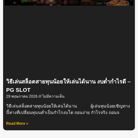
วิธีเล่นสล็อตสายทุนน้อยให้เล่นได้นาน งบต่ำกำไรดี –
PG SLOT
29 พฤษภาคม 2026
ไม่มีความเห็น
วิธีเล่นสล็อตสายทุนน้อยให้เล่นได้นาน ผู้เล่นทุนน้อยเชิญทาง
นี้ทางที่เปลี่ยนทุนนต่ำเป็นกำไรงบโต ถอนง่าย กำไรจริง ถอนจ
Read More »