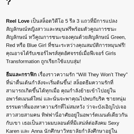
?
Reel Love
เป็นสล็อตวิดีโอ 5 รีล 3 แถวที่มีการแปลง
สัญลักษณ์หญิงสาวและหมุนฟรีพร้อมตัวคูณการชนะ
สัญลักษณ์ ทวีคูณการชนะของคุณด้วยสัญลักษณ์ Green,
Red หรือ Blue Girl ที่ชนะระหว่างคุณสมบัติการหมุนฟรี!
คุณอาจได้รับเซอร์ไพรส์สุดอัศจรรย์เมื่อฟีเจอร์ Girls
Transformation ถูกเรียกใช้แบบสุ่ม!
ธีมและกราฟิก
เรื่องราวความรัก “Will They Won’t They”
ที่น่าตื่นเต้นกำลังจะเริ่มต้นขึ้น! สล็อตธีมความรักที่
สามารถเกิดขึ้นได้ทุกเมื่อ คุณกำลังย้ายเข้าไปอยู่ใน
อพาร์ตเมนต์ใหม่ และนั่นจะพาคุณไปพบกับริค ชายหนุ่ม
ธรรมดาที่มองหาความรักที่ไม่สมหวัง ว่าจะบังเอิญไปเจอ
สาวสวยสามคน ทิฟฟานี่อาศัยอยู่ในอพาร์ตเมนต์เดียวกัน
กับเขา เธอเป็นสาวผมบลอนด์ที่มีเสน่ห์ต่อสังคม Sexy
Karen และ Anna นักศึกษาวิทยาลัยกำลังศึกษาอยู่ใน