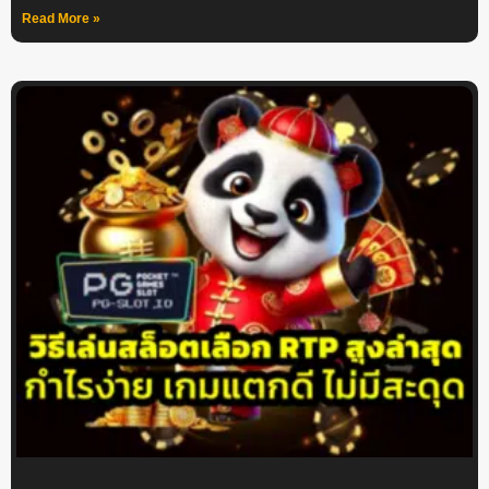
Read More »