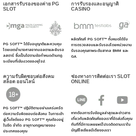
เอกสารรับรองของค่าย PG
การรับรองและอนุญาติ
SLOT
CASINO
ผลิตภัณฑ์ PG SOFT™ ทั้งหมดได้รับ
PG SOFT™ ได้รับอนุญาติและควบคุม
การตรวจสอบและรับรองโดยหน่วยงาน
โดยเขตอำนาจศาลจากมอลตาและยิบรอ
รับรองคุณภาพระดับสากล BMM และ
ลสตาร์ ซึ่งเป็นไปตามข้อกำหนดด้านกฏ
GA.
ระเบียบที่เข้มงวดของยุโรป.
ความรับผิดชอบต่อสังคม
ช่องทางการติดต่อเรา SLOT
สล็อต ออนไลน์
ONLINE
PG SOFT™ ปฏิบัติตามอย่างเคร่งครัด
หากต้องการรับข้อมูลล่าสุดและข่าวสาร
ต่อความรับผิดชอบต่อสังคม ในการเข้า
เกี่ยวกับผลิตภัณฑ์ของเราที่จัดส่งถึงคุณ
สู่เว็บไซต์ของ PG SOFT™ คุณต้องอยู่
ทันทีที่มีการเผยแพร่โปรดติดตามเราใน
ในขีด จำกัด อายุทางกฎหมายของ
บัญชีโซเชียลมีเดียของเรา
ประเทศของคุณ