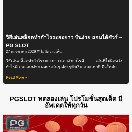
วิธีเล่นสล็อตทำกำไรระยะยาว ปั่นง่าย ถอนได้ชัวร์ –
PG SLOT
27 พฤษภาคม 2026
ไม่มีความเห็น
วิธีเล่นสล็อตทำกำไรระยะยาว แตกง่ายกไรดี เล่นที่ไม่ผิดหวัง
กำไรดี เกมแตกง่าย ค่อยๆเล่นๆ ค่อยๆทำเงิน เกมแตกดี มือใหม่ม
Read More »
PGSLOT ทดลองเล่น โปรโมชั่นสุดเด็ด มี
อัพเดตให้ทุกวัน