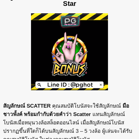
Star
สัญลักษณ์ SCATTER
คุณสมบัติโบนัสจะใช้สัญลักษณ์
มือ
ชาวพั้งค์ พร้อมกำกับด้วยคำว่า Scatter
แทนสัญลักษณ์
โบนัสเมื่อหมุนวงล้อสล็อตออนไลน์ เมื่อสัญลักษณ์โบนัส
ปรากฏขึ้นที่ใดก็ได้บนสัญลักษณ์ 3 – 5 วงล้อ ผู้เล่นจะได้รับ