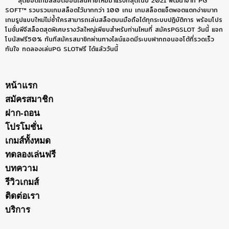
สุดยอดเกมสล็อตออนไลน์ค่ายใหม่มาแรงที่สุดในปี 2021 พัฒนาจาก PG
SOFT™ รวบรวมเกมสล็อตไว้มากกว่า 100 เกม เกมสล็อตแจ็ตพอตแตกง่ายมาก
เกมรูปแบบใหม่ไม่ซ้ำใครสามารถเล่นสล็อตบนมือถือได้ทุกระบบปฏิบัติการ พร้อมโปร
โมชั่นพีจีสล็อตสุดพิเศษรางวัลใหญ่เพียบสำหรับท่านไหนที่ สมัครPGSLOT วันนี้ แจก
โบนัสฟรี50% ทันทีสมัครสมาชิกผ่านทางไลน์แอดมีระบบฝากถอนออโต้ที่รวดเร็ว
ทันใจ ทดลองเล่นPG SLOTฟรี ได้แล้ววันนี้
หน้าแรก
สมัครสมาชิก
ฝาก-ถอน
โปรโมชั่น
เกมส์ทั้งหมด
ทดลองเล่นฟรี
บทความ
รีวิวเกมส์
ติดต่อเรา
บริการ