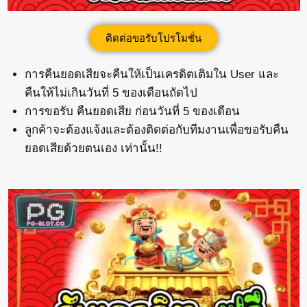
ติดต่อขอรับโปรโมชั่น
การคืนยอดเสียจะคืนให้เป็นเครดิตเติมใน User และ
คืนให้ไม่เกินวันที่ 5 ของเดือนถัดไป
การขอรับ คืนยอดเสีย ก่อนวันที่ 5 ของเดือน
ลูกค้าจะต้องแจ้งและต้องติดต่อกับทีมงานเพื่อขอรับคืน
ยอดเสียด้วยตนเอง เท่านั้น!!