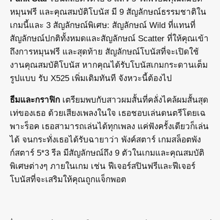
หมุนฟรี และคุณสมบัติโบนัส มี 9 สัญลักษณ์ธรรมชาติใน
เกมนี้และ 3 สัญลักษณ์พิเศษ: สัญลักษณ์ Wild ที่แทนที่
สัญลักษณ์ปกติทั้งหมดและสัญลักษณ์ Scatter ที่ให้คุณเข้า
ถึงการหมุนฟรี และสุดท้าย สัญลักษณ์โบนัสที่จะเปิดใช้
งานคุณสมบัติโบนัส หากคุณได้รับโบนัสเกมกระดานเต็ม
รูปแบบ รับ X525 เพิ่มเติมทันที จังหวะนี้ต้องไป
ธีมและกราฟิก
เตรียมพบกับสาวผมสั้นที่คลั่งไคล้ผมสั้นสุด
เท่ของเธอ ด้วยเสียงเพลงในใจ เธอชอบเล่นดนตรีโดยเฉ
พาะร็อค เธอสามารถเล่นได้ทุกเพลง แค่ฟังครั้งเดียวก็เล่น
ได้ จนกระทั่งเธอได้รับฉายาว่า พังค์สตาร์ เกมสล็อตพัง
ก์สตาร์ 5*3 รีล มีสัญลักษณ์ถึง 9 ตัวในเกมและคุณสมบัติ
พิเศษต่างๆ ภายในเกม เช่น ฟีเจอร์สปินฟรีและฟีเจอร์
โบนัสที่จะเสริมให้คุณถูกแจ็กพอต