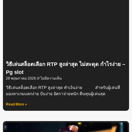
วิธีเล่นสล็อตเลือก RTP สูงล่าสุด ไม่สะดุด กำไรง่าย –
Pg slot
28 พฤษภาคม 2026
ไม่มีความเห็น
วิธีเล่นสล็อตเลือก RTP สูงล่าสุด ทำเงินง่าย สำหรับผู้เล่นที่
มองหาเกมแตกง่าย ปั่นง่าย อัตราจ่ายหนัก คืนทุนผู้เล่นสุด
Read More »