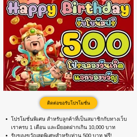
ติดต่อขอรับโปรโมชั่น
โปรโมชั่นพิเศษ สำหรับลูกค้าที่เป็นสมาชิกกับทางเว็บ
เราครบ 1 เดือน และมียอดฝากเกิน 10,000 บาท
รับของขวัญสุดพิเศษสำหรับท่าน 500 บาท ฟรี!