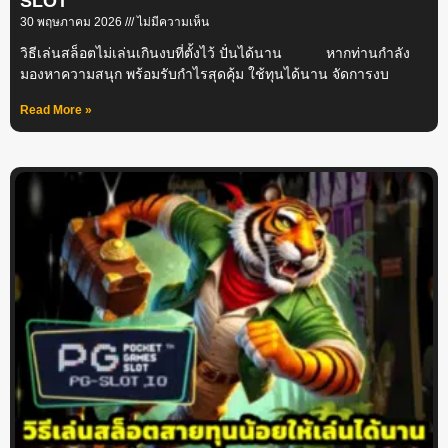
SLOT
30 พฤษภาคม 2026
ไม่มีความเห็น
วิธีเล่นสล็อตไม่เล่นเกินงบที่ตั้งไว้ ปั่นได้นาน หากท่านกำลัง
มองหาความสนุก พร้อมรับกำไรสุดคุ้ม ใช้ทุนได้นาน จัดการงบ
Read More »