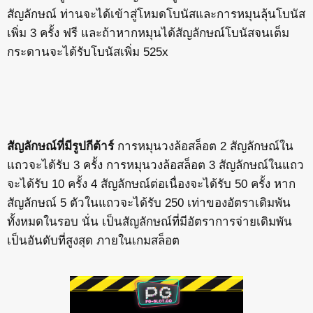
สัญลักษณ์ ท่านจะได้เข้าสู่โหมดโบนัสและการหมุนลุ้นโบนัส
เพิ่ม 3 ครั้ง ฟรี และถ้าหากหมุนได้สัญลักษณ์โบนัสจนเต็ม
กระดานจะได้รับโบนัสเพิ่ม 525x
สัญลักษณ์ที่มีรูปกีต้าร์
การหมุนวงล้อสล็อต 2 สัญลักษณ์ใน
แถวจะได้รับ 3 ครั้ง
การหมุนวงล้อสล็อต 3 สัญลักษณ์ในแถว
จะได้รับ 10 ครั้ง 4 สัญลักษณ์ต่อเนื่องจะได้รับ 50 ครั้ง หาก
สัญลักษณ์ 5 ตัวในแถวจะได้รับ 250 เท่าของอัตราเดิมพัน
ทั้งหมดในรอบ นั่น เป็นสัญลักษณ์ที่มีอัตราการจ่ายเดิมพัน
เป็นอันดับที่สูงสุด ภายในเกมสล็อต