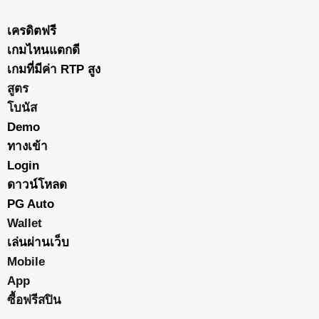
เครดิตฟรี
เกมไหนแตกดี
เกมที่มีค่า RTP สูง
สูตร
โบนัส
Demo
ทางเข้า
Login
ดาวน์โหลด
PG Auto
Wallet
เล่นผ่านเว็บ
Mobile
App
ซื้อฟรีสปิน