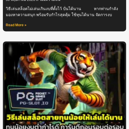
วิธีเล่นสล็อตไม่เล่นเกินงบที่ตั้งไว้ ปั่นได้นาน หากท่านกำลัง
มองหาความสนุก พร้อมรับกำไรสุดคุ้ม ใช้ทุนได้นาน จัดการงบ
Read More »