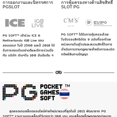
การออกงานและนิทรรศการ
การคุ้มครองทางด้านลิขสิทธิ์
PGSLOT
SLOT PG
PG SOFT™ ได้รับการคุ้มครองโดย
PG SOFT™ เข้าร่วม ICE &
ใบรับรองสิทธิบัตร 9 ฉบับที่ออกโดย
Netherlands IGB Live ของ
หน่วยงานในยุโรปและสงวนสิทธิ์ในการ
ลอนดอน! ในปี 2560 และปี 2018 ได้
ดำเนินการตามกฎหมายสำหรับการละเมิด
รับการตอบรับอย่างดีและมีการร่วมมือ
ทรัพย์สินทางปัญญา.
กับ บริษัท ต่างๆใน 100 อันดับต้น ๆ
สุดยอดเกมสล็อตออนไลน์ค่ายใหม่มาแรงที่สุดในปี 2021 พัฒนาจาก PG
SOFT™ รวบรวมเกมสล็อตไว้มากกว่า 100 เกม เกมสล็อตแจ็ตพอตแตกง่ายมาก