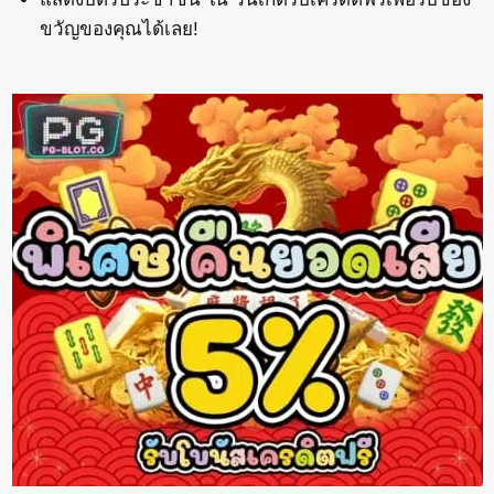
ขวัญของคุณได้เลย!