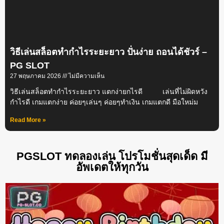
วิธีเล่นสล็อตทำกำไรระยะยาว ปั่นง่าย ถอนได้ชัวร์ –
PG SLOT
27 พฤษภาคม 2026
ไม่มีความเห็น
วิธีเล่นสล็อตทำกำไรระยะยาว แตกง่ายกไรดี เล่นที่ไม่ผิดหวัง
กำไรดี เกมแตกง่าย ค่อยๆเล่นๆ ค่อยๆทำเงิน เกมแตกดี มือใหม่ม
Read More »
PGSLOT ทดลองเล่น โปรโมชั่นสุดเด็ด มี
อัพเดตให้ทุกวัน