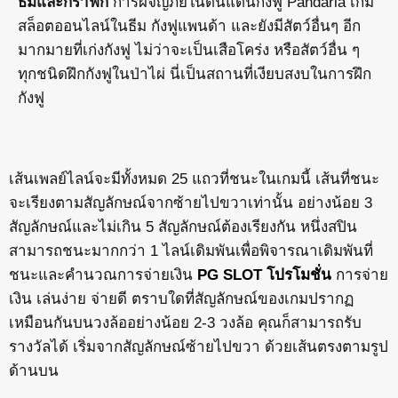
ธีมและกราฟิก
การผจญภัยในดินแดนกังฟู Pandaria เกม
สล็อตออนไลน์ในธีม กังฟูแพนด้า และยังมีสัตว์อื่นๆ อีก
มากมายที่เก่งกังฟู ไม่ว่าจะเป็นเสือโคร่ง หรือสัตว์อื่น ๆ
ทุกชนิดฝึกกังฟูในป่าไผ่ นี่เป็นสถานที่เงียบสงบในการฝึก
กังฟู
เส้นเพลย์ไลน์จะมีทั้งหมด 25 แถวที่ชนะในเกมนี้ เส้นที่ชนะ
จะเรียงตามสัญลักษณ์จากซ้ายไปขวาเท่านั้น อย่างน้อย 3
สัญลักษณ์และไม่เกิน 5 สัญลักษณ์ต้องเรียงกัน หนึ่งสปิน
สามารถชนะมากกว่า 1 ไลน์เดิมพันเพื่อพิจารณาเดิมพันที่
ชนะและคำนวณการจ่ายเงิน
PG SLOT โปรโมชั่น
การจ่าย
เงิน เล่นง่าย จ่ายดี ตราบใดที่สัญลักษณ์ของเกมปรากฏ
เหมือนกันบนวงล้ออย่างน้อย 2-3 วงล้อ คุณก็สามารถรับ
รางวัลได้ เริ่มจากสัญลักษณ์ซ้ายไปขวา ด้วยเส้นตรงตามรูป
ด้านบน