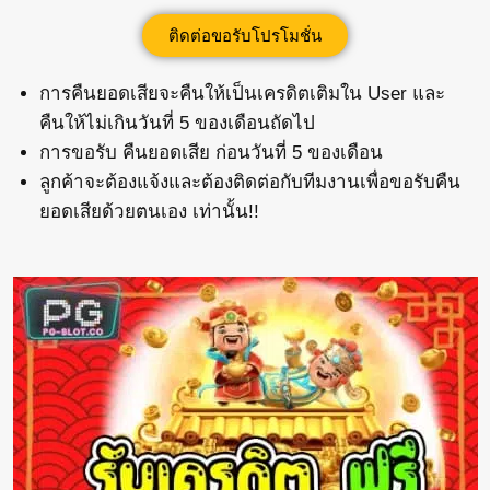
ติดต่อขอรับโปรโมชั่น
การคืนยอดเสียจะคืนให้เป็นเครดิตเติมใน User และ
คืนให้ไม่เกินวันที่ 5 ของเดือนถัดไป
การขอรับ คืนยอดเสีย ก่อนวันที่ 5 ของเดือน
ลูกค้าจะต้องแจ้งและต้องติดต่อกับทีมงานเพื่อขอรับคืน
ยอดเสียด้วยตนเอง เท่านั้น!!