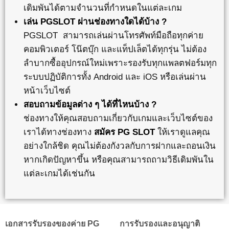
เดิมพันได้ตามจำนวนที่กำหนดในแต่ละเกม
เล่น PGSLOT ผ่านช่องทางใดได้บ้าง ?
PGSLOT สามารถเล่นผ่านโทรศัพท์มือถือทุกค่าย
คอมพิวเตอร์ โน๊ตบุ๊ก และแท็ปเล็ตได้ทุกรุ่น ไม่ต้อง
ลำบากซื้ออุปกรณ์ใหม่เพราะรองรับทุกแพลตฟอร์มทุก
ระบบปฏิบัติการทั้ง Android และ iOS หรือเล่นผ่าน
หน้าเว็บไซต์
สอบถามข้อมูลต่าง ๆ ได้ที่ไหนบ้าง ?
ช่องทางให้คุณสอบถามเกี่ยวกับเกมและเว็บไซต์ของ
เราได้ทางช่องทาง
สมัคร PG SLOT
ให้เราดูแลคุณ
อย่างใกล้ชิด คุณไม่ต้องกังวลกับการฝากและถอนเงิน
หากเกิดปัญหาขึ้น หรือคุณสามารถถามวิธีเดิมพันใน
แต่ละเกมได้เช่นกัน
เอกสารรับรองของค่าย PG
การรับรองและอนุญาติ