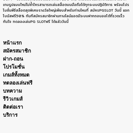
เกมรูปแบบใหม่ไม่ซ้ำใครสามารถเล่นสล็อตบนมือถือได้ทุกระบบปฏิบัติการ พร้อมโปร
โมชั่นพีจีสล็อตสุดพิเศษรางวัลใหญ่เพียบสำหรับท่านไหนที่ สมัครPGSLOT วันนี้ แจก
โบนัสฟรี50% ทันทีสมัครสมาชิกผ่านทางไลน์แอดมีระบบฝากถอนออโต้ที่รวดเร็ว
ทันใจ ทดลองเล่นPG SLOTฟรี ได้แล้ววันนี้
หน้าแรก
สมัครสมาชิก
ฝาก-ถอน
โปรโมชั่น
เกมส์ทั้งหมด
ทดลองเล่นฟรี
บทความ
รีวิวเกมส์
ติดต่อเรา
บริการ