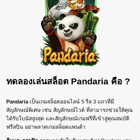
ทดลองเล่นสล็อต Pandaria คือ ?
Pandaria
เป็นเกมสล็อตออนไลน์ 5 รีล 3 แถวที่มี
สัญลักษณ์พิเศษ เช่น สัญลักษณ์ไวด์ ที่สามารถช่วยให้คุณ
ได้รับโบนัสสูงสุด และสัญลักษณ์เกมฟรีที่เข้าสู่คุณสมบัติ
ฟรีสปิน อย่าพลาดเกมสล็อตแพนด้า