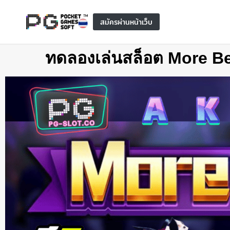
สมัครผ่านหน้าเว็บ
ทดลองเล่นสล็อต More Beaut