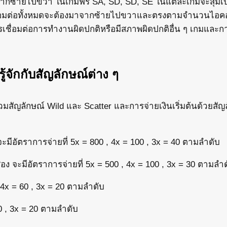
กซ้ายไปขวา ในเกมฟรี SA, SD, SD, SE ในแต่ละเกมจะสุ่มเปล
รเชื่อมต่อทั้งหมดจะต้องมาจากซ้ายไปขวาและตรงตามจำนวนไอคอ
รเชื่อมต่อการทำงานผิดปกติหรือมีสภาพผิดปกติอื่น ๆ เกมและก
จักกับสัญลักษณ์ต่าง ๆ
รวมสัญลักษณ์ Wild และ Scatter
และการจ่ายเงินเริ่มต้นด้วยสัญ
ด จะมีอัตราการจ่ายที่ 5x = 800 , 4x = 100 , 3x = 40 ตามลำดับ
บสอง
จะมีอัตราการจ่ายที่ 5x = 500 , 4x = 100 , 3x = 30 ตามลำ
 4x = 60 , 3x = 20 ตามลำดับ
60 , 3x = 20 ตามลำดับ