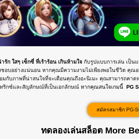
ก ใสๆ เซ็กซี่ ที่เร้าร้อน เกินห้ามใจ
กับรูปแบบการเล่น เป็นแ
องชอบอย่างแน่นอน หากคุณมีความงามไม่เพียงพอในชีวิต คุณอาจ
อมกับภาพที่น่าสนใจที่จะเตือนคุณถึงอะนิเมะ คุณสามารถคาดหวั
เมทริกซ์และสัญลักษณ์ที่เป็นเอกลักษณ์
หากคุณสนใจเกมนี้
PG 
สมัครสมาชิก PG-
ทดลองเล่นสล็อต More Be