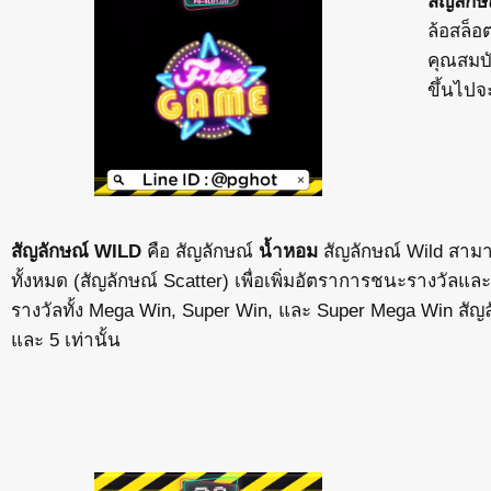
สัญลัก
ล้อสล็อ
คุณสมบั
ขึ้นไปจ
สัญลักษณ์ WILD
คือ สัญลักษณ์
น้ำหอม
สัญลักษณ์ Wild สา
ทั้งหมด (สัญลักษณ์ Scatter) เพื่อเพิ่มอัตราการชนะรางวัลแล
รางวัลทั้ง Mega Win, Super Win, และ Super Mega Win
สัญล
และ 5 เท่านั้น