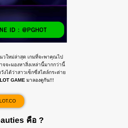
นวใหม่ล่าสุด เกมที่จะพาคุณไป
จะมองหาสิ่งเหล่านี้มากกว่านี้
งได้ว่าสาวเซ็กซี่สไตล์กระต่าย
SLOT
GAME
มาลองดูกัน!!!
SLOT.CO
auties คือ ?