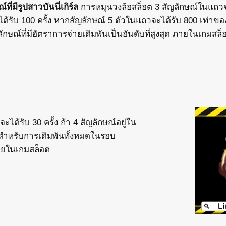
์ที่มีรูปสาวบันนี่เกิร์ล
การหมุนวงล้อสล็อต 3 สัญลักษณ์ในแถวจะไ
ะได้รับ 100 ครั้ง หากสัญลักษณ์ 5 ตัวในแถวจะได้รับ 800 เท่าข
ลักษณ์ที่มีอัตราการจ่ายเดิมพันเป็นอันดับที่สูงสุด ภายในเกมสล็
ได้รับ 30 ครั้ง ถ้า 4 สัญลักษณ์อยู่ใน
้งสำหรับการเดิมพันทั้งหมดในรอบ
 ภายในเกมสล็อต