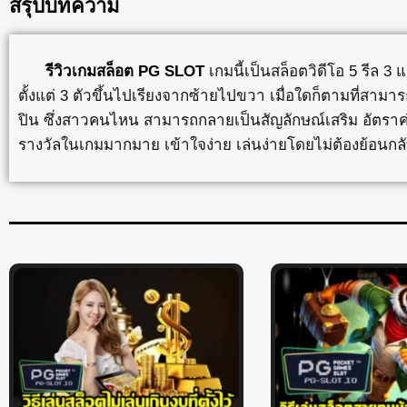
สรุปบทความ
รีวิวเกมสล็อต PG SLOT
เกมนี้เป็นสล็อตวิดีโอ 5 รีล 3
ตั้งแต่ 3 ตัวขึ้นไปเรียงจากซ้ายไปขวา เมื่อใดก็ตามที่สา
ปิน ซึ่งสาวคนไหน สามารถกลายเป็นสัญลักษณ์เสริม อัตราค่
รางวัลในเกมมากมาย เข้าใจง่าย เล่นง่ายโดยไม่ต้องย้อนกลั