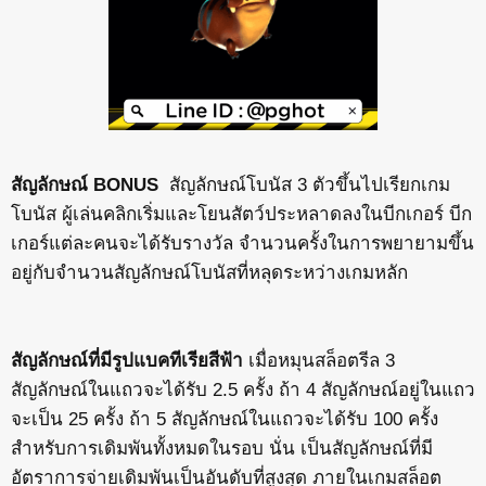
สัญลักษณ์ BONUS
สัญลักษณ์โบนัส 3 ตัวขึ้นไปเรียกเกม
โบนัส ผู้เล่นคลิกเริ่มและโยนสัตว์ประหลาดลงในบีกเกอร์ บีก
เกอร์แต่ละคนจะได้รับรางวัล จำนวนครั้งในการพยายามขึ้น
อยู่กับจำนวนสัญลักษณ์โบนัสที่หลุดระหว่างเกมหลัก
สัญลักษณ์ที่มีรูปแบคทีเรียสีฟ้า
เมื่อหมุนสล็อตรีล 3
สัญลักษณ์ในแถวจะได้รับ 2.5 ครั้ง ถ้า 4 สัญลักษณ์อยู่ในแถว
จะเป็น 25 ครั้ง ถ้า 5 สัญลักษณ์ในแถวจะได้รับ 100 ครั้ง
สำหรับการเดิมพันทั้งหมดในรอบ นั่น
เป็นสัญลักษณ์ที่มี
อัตราการจ่ายเดิมพันเป็นอันดับที่สูงสุด ภายในเกมสล็อต