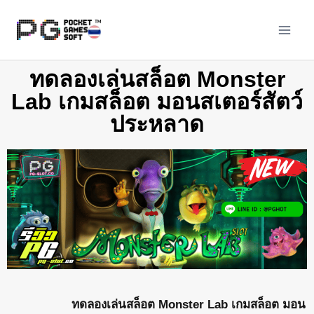
ทดลองเล่นสล็อต Monster
Lab เกมสล็อต มอนสเตอร์สัตว์
ประหลาด
ทดลองเล่นสล็อต Monster Lab เกมสล็อต มอน