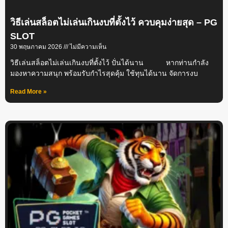
วิธีเล่นสล็อตไม่เล่นเกินงบที่ตั้งไว้ ควบคุมง่ายสุด – PG
SLOT
30 พฤษภาคม 2026
ไม่มีความเห็น
วิธีเล่นสล็อตไม่เล่นเกินงบที่ตั้งไว้ ปั่นได้นาน หากท่านกำลัง
มองหาความสนุก พร้อมรับกำไรสุดคุ้ม ใช้ทุนได้นาน จัดการงบ
Read More »