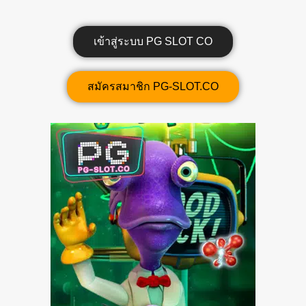
เข้าสู่ระบบ PG SLOT CO
สมัครสมาชิก PG-SLOT.CO