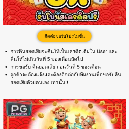
ติดต่อขอรับโปรโมชั่น
การคืนยอดเสียจะคืนให้เป็นเครดิตเติมใน User และ
คืนให้ไม่เกินวันที่ 5 ของเดือนถัดไป
การขอรับ คืนยอดเสีย ก่อนวันที่ 5 ของเดือน
ลูกค้าจะต้องแจ้งและต้องติดต่อกับทีมงานเพื่อขอรับคืน
ยอดเสียด้วยตนเอง เท่านั้น!!