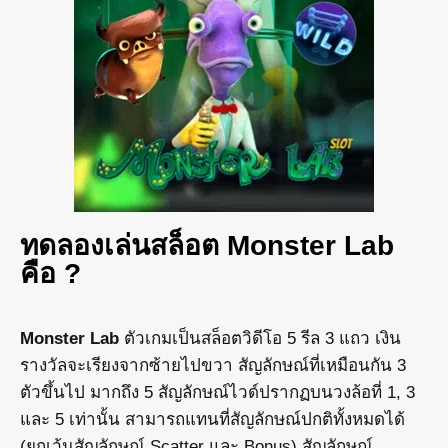
ทดลองเล่นสล็อต Monster Lab
คือ ?
Monster Lab
ตัวเกมเป็นสล็อตวิดีโอ 5 รีล 3 แถว เงิน
รางวัลจะเรียงจากซ้ายไปขวา สัญลักษณ์ที่เหมือนกัน 3
ตัวขึ้นไป มากถึง 5 สัญลักษณ์ไวด์ปรากฏบนวงล้อที่ 1, 3
และ 5 เท่านั้น สามารถแทนที่สัญลักษณ์ปกติทั้งหมดได้
(ยกเว้นสัญลักษณ์ Scatter และ Bonus) สัญลักษณ์