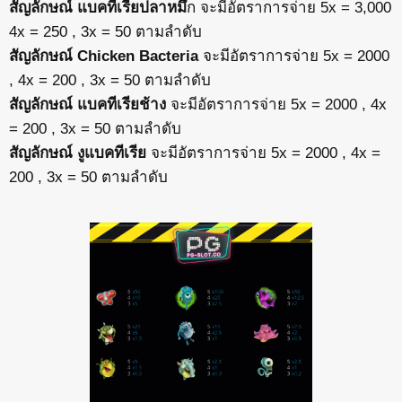
สัญลักษณ์ แบคทีเรียปลาหมึ
ก จะมีอัตราการจ่าย 5x = 3,000
4x = 250 , 3x = 50 ตามลำดับ
สัญลักษณ์ Chicken Bacteria
จะมีอัตราการจ่าย 5x = 2000
, 4x = 200 , 3x = 50 ตามลำดับ
สัญลักษณ์ แบคทีเรียช้าง
จะมีอัตราการจ่าย 5x = 2000 , 4x
= 200 , 3x = 50 ตามลำดับ
สัญลักษณ์ งูแบคทีเรีย
จะมีอัตราการจ่าย 5x = 2000 , 4x =
200 , 3x = 50 ตามลำดับ