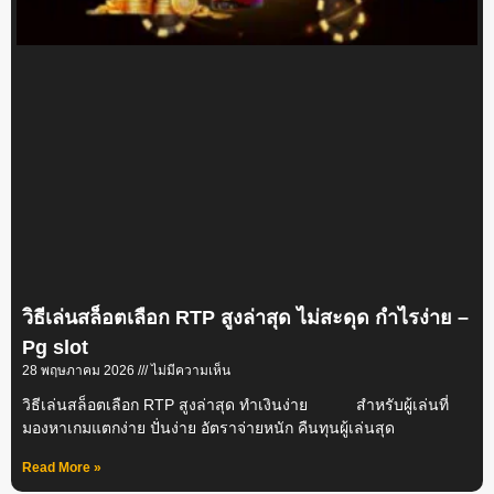
วิธีเล่นสล็อตเลือก RTP สูงล่าสุด ไม่สะดุด กำไรง่าย –
Pg slot
28 พฤษภาคม 2026
ไม่มีความเห็น
วิธีเล่นสล็อตเลือก RTP สูงล่าสุด ทำเงินง่าย สำหรับผู้เล่นที่
มองหาเกมแตกง่าย ปั่นง่าย อัตราจ่ายหนัก คืนทุนผู้เล่นสุด
Read More »