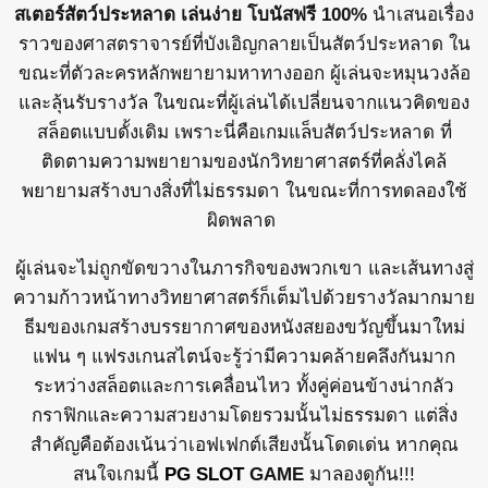
สเตอร์สัตว์ประหลาด เล่นง่าย โบนัสฟรี 100%
นำเสนอเรื่อง
ราวของศาสตราจารย์ที่บังเอิญกลายเป็นสัตว์ประหลาด ใน
ขณะที่ตัวละครหลักพยายามหาทางออก ผู้เล่นจะหมุนวงล้อ
และลุ้นรับรางวัล ในขณะที่ผู้เล่นได้เปลี่ยนจากแนวคิดของ
สล็อตแบบดั้งเดิม เพราะนี่คือเกมแล็บสัตว์ประหลาด ที่
ติดตามความพยายามของนักวิทยาศาสตร์ที่คลั่งไคล้
พยายามสร้างบางสิ่งที่ไม่ธรรมดา
ในขณะที่การทดลองใช้
ผิดพลาด
ผู้เล่นจะไม่ถูกขัดขวางในภารกิจของพวกเขา และเส้นทางสู่
ความก้าวหน้าทางวิทยาศาสตร์ก็เต็มไปด้วยรางวัลมากมาย
ธีมของเกมสร้างบรรยากาศของหนังสยองขวัญขึ้นมาใหม่
แฟน ๆ แฟรงเกนสไตน์จะรู้ว่ามีความคล้ายคลึงกันมาก
ระหว่างสล็อตและการเคลื่อนไหว ทั้งคู่ค่อนข้างน่ากลัว
กราฟิกและความสวยงามโดยรวมนั้นไม่ธรรมดา แต่สิ่ง
สำคัญคือต้องเน้นว่าเอฟเฟกต์เสียงนั้นโดดเด่น
หากคุณ
สนใจเกมนี้
PG SLOT
GAME
มาลองดูกัน!!!