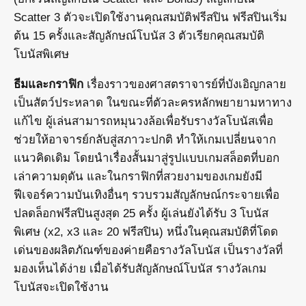
Scatter 3 ตัวจะเปิดใช้งานคุณสมบัติฟรีสปิน ฟรีสปินเริ่ม
ต้น 15 ครั้งและสัญลักษณ์โบนัส 3 ตัวเรียกคุณสมบัติ
โบนัสพิเศษ
ธีมและกราฟิก
เรื่องราวของศาสตราจารย์ที่บังเอิญกลาย
เป็นสัตว์ประหลาด ในขณะที่ตัวละครหลักพยายามหาทาง
แก้ไข ผู้เล่นสามารถหมุนวงล้อเพื่อรับรางวัลโบนัสเพื่อ
ช่วยให้อาจารย์กลับสู่สภาวะปกติ ทำให้เกมเปลี่ยนจาก
แนวคิดเดิม โดยนำเรื่องสั้นมาสู่รูปแบบเกมสล็อตที่บอก
เล่าความดุดัน และในกราฟิกที่สวยงามของเกมยังมี
ฟีเจอร์ความบันเทิงอื่นๆ รวบรวมสัญลักษณ์กระจายเพื่อ
ปลดล็อกฟรีสปินสูงสุด 25 ครั้ง ผู้เล่นยังได้รับ 3 โบนัส
พิเศษ (x2, x3 และ 20 ฟรีสปิน) หนึ่งในคุณสมบัติที่โดด
เด่นของผลิตภัณฑ์ของค่ายคือรางวัลโบนัส เป็นรางวัลที่
มองเห็นได้ง่าย เมื่อได้รับสัญลักษณ์โบนัส รางวัลเกม
โบนัสจะเปิดใช้งาน