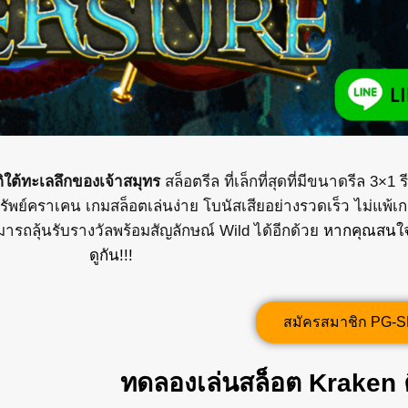
ทะเลลึกของเจ้าสมุทร
สล็อตรีล ที่เล็กที่สุดที่มีขนาดรีล 3
ัพย์คราเคน เกมสล็อตเล่นง่าย โบนัสเสียอย่างรวดเร็ว ไม่แพ้เก
ามารถลุ้นรับรางวัลพร้อมสัญลักษณ์ Wild ได้อีกด้วย
หากคุณสนใจ
ดูกัน!!!
สมัครสมาชิก PG-
ทดลองเล่นสล็อต Kraken 