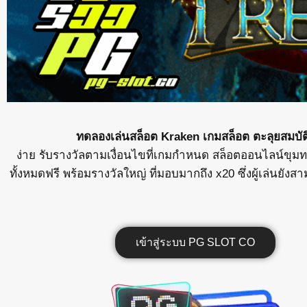
ทดลองเล่นสล็อต Kraken เกมสล็อต ตะลุยสมบัติใต้
ง่าย รับรางวัลตามเงื่อนไขที่เกมกำหนด สล็อตออนไลน์ขุมทร
ทั้งหมดฟรี พร้อมรางวัลใหญ่ ที่มอบมากถึง x20 ซึ่งผู้เล่นยังส
เข้าสู่ระบบ PG SLOT CO