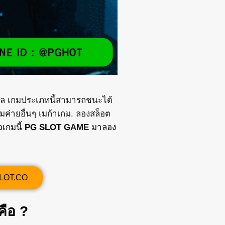
×1 รีล เกมประเภทนี้สามารถชนะได้
มค่ายอื่นๆ เมก้าเกม. ลองสล็อต
เกมนี้
PG SLOT
GAME
มาลอง
SLOT.CO
คือ ?