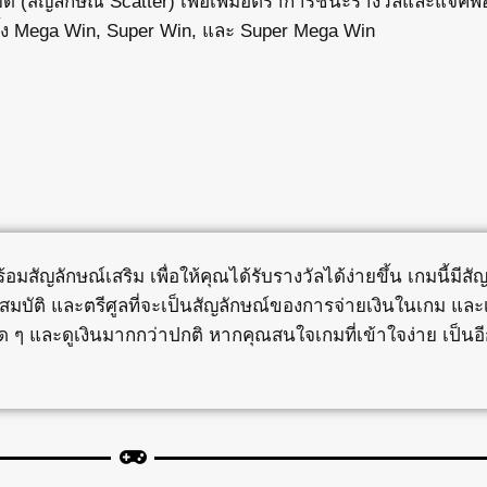
หมด (สัญลักษณ์ Scatter) เพื่อเพิ่มอัตราการชนะรางวัลและแจ็คพ
ั้ง Mega Win, Super Win, และ Super Mega Win
อมสัญลักษณ์เสริม เพื่อให้คุณได้รับรางวัลได้ง่ายขึ้น เกมนี้มีสั
บัติ และตรีศูลที่จะเป็นสัญลักษณ์ของการจ่ายเงินในเกม และเ
ด ๆ และดูเงินมากกว่าปกติ หากคุณสนใจเกมที่เข้าใจง่าย เป็นอี