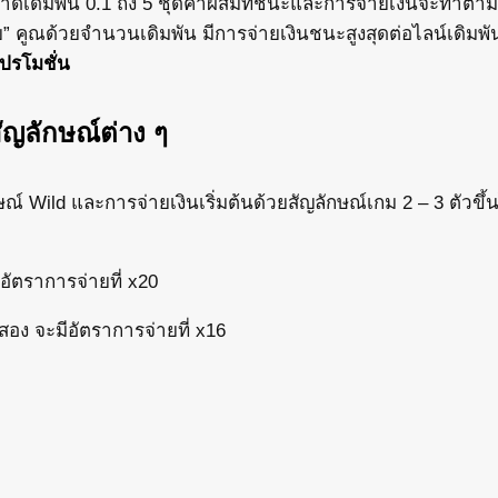
ขนาดเดิมพัน 0.1 ถึง 5 ชุดค่าผสมที่ชนะและการจ่ายเงินจะทำตา
าย” คูณด้วยจำนวนเดิมพัน มีการจ่ายเงินชนะสูงสุดต่อไลน์เดิมพ
ปรโมชั่น
ัญลักษณ์ต่าง ๆ
กษณ์ Wild
และการจ่ายเงินเริ่มต้นด้วยสัญลักษณ์เกม 2 – 3 ตัวขึ้น
ีอัตราการจ่ายที่ x20
ับสอง
จะมีอัตราการจ่ายที่ x16