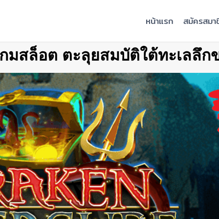
หน้าแรก
สมัครสมาช
มสล็อต ตะลุยสมบัติใต้ทะเลลึกข