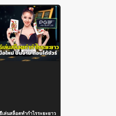
ิธีเล่นสล็อตทำกำไรระยะยาว