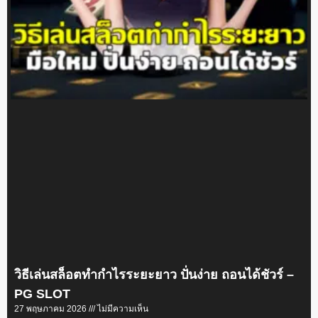
วิธีเล่นสล็อตทำกำไรระยะยาว ปั่นง่าย ถอนได้ชัวร์ –
PG SLOT
27 พฤษภาคม 2026
ไม่มีความเห็น