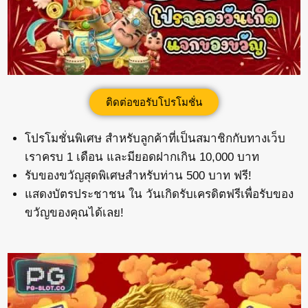
ติดต่อขอรับโปรโมชั่น
โปรโมชั่นพิเศษ สำหรับลูกค้าที่เป็นสมาชิกกับทางเว็บ
เราครบ 1 เดือน และมียอดฝากเกิน 10,000 บาท
รับของขวัญสุดพิเศษสำหรับท่าน 500 บาท ฟรี!
แสดงบัตรประชาชน ใน วันเกิดรับเครดิตฟรีเพื่อรับของ
ขวัญของคุณได้เลย!