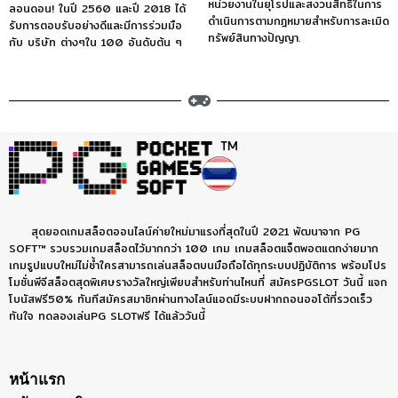
หน่วยงานในยุโรปและสงวนสิทธิ์ในการ
ลอนดอน! ในปี 2560 และปี 2018 ได้
ดำเนินการตามกฎหมายสำหรับการละเมิด
รับการตอบรับอย่างดีและมีการร่วมมือ
ทรัพย์สินทางปัญญา.
กับ บริษัท ต่างๆใน 100 อันดับต้น ๆ
สุดยอดเกมสล็อตออนไลน์ค่ายใหม่มาแรงที่สุดในปี 2021 พัฒนาจาก PG
SOFT™ รวบรวมเกมสล็อตไว้มากกว่า 100 เกม เกมสล็อตแจ็ตพอตแตกง่ายมาก
เกมรูปแบบใหม่ไม่ซ้ำใครสามารถเล่นสล็อตบนมือถือได้ทุกระบบปฏิบัติการ พร้อมโปร
โมชั่นพีจีสล็อตสุดพิเศษรางวัลใหญ่เพียบสำหรับท่านไหนที่ สมัครPGSLOT วันนี้ แจก
โบนัสฟรี50% ทันทีสมัครสมาชิกผ่านทางไลน์แอดมีระบบฝากถอนออโต้ที่รวดเร็ว
ทันใจ ทดลองเล่นPG SLOTฟรี ได้แล้ววันนี้
หน้าแรก