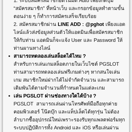
1. ระบบสมัครสมาชิกอัตโนมัติ Auto เพียงกดปุ่ม
“สมัครสมาชิก” ที่หน้าเว็บ และกรอกข้อมูลทำตามขั้น
ตอนง่าย ๆ ก็ทำการสมัครเสร็จเรียบร้อย
2. สมัครสมาชิกผ่าน
LINE ADD : @pghot
เพียงแอด
ไลน์แล้วส่งข้อมูลส่วนตัวให้แอดมินเพื่อสมัครสมาชิก
ให้กับท่าน แอดมินก็จะแจ้ง User และ Password ให้
ท่านผานทางไลน์
สามารถทดลองเล่นสล็อตได้ไหม ?
สำหรับการเล่นเกมสล็อตภายในเว็บไซต์ PGSLOT
ท่านสามารถทดลองเล่นฟรีเกมต่างๆ หากสนใจเล่น
เกม สมาชิกใหม่ฝากได้ไม่จำกัดจำนวน และสามารถ
เดิมพันได้ตามจำนวนที่กำหนดในแต่ละเกม
เล่น PGSLOT ผ่านช่องทางใดได้บ้าง ?
PGSLOT สามารถเล่นผ่านโทรศัพท์มือถือทุกค่าย
คอมพิวเตอร์ โน๊ตบุ๊ก และแท็ปเล็ตได้ทุกรุ่น ไม่ต้อง
ลำบากซื้ออุปกรณ์ใหม่เพราะรองรับทุกแพลตฟอร์มทุก
ระบบปฏิบัติการทั้ง Android และ iOS หรือเล่นผ่าน