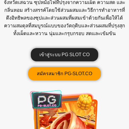
จังหวัดเสฉวน ซุปหม้อไฟที่ปรุงจากความเผ็ด ความสด และ
กลิ่นหอม สร้างสรรค์โดยใช้ส่วนผสมและวิธีการทำอาหารที่
ดึงอิทธิพลของซุปและส่วนผสมที่ผสมเข้าด้วยกันเพื่อให้ได้
ความสมดุลที่สมบูรณ์แบบของวัตถุดิบและส่วนผสมที่ปรุงสุก
ทั้งเผ็ดและหวาน นุ่มและกรุบกรอบ สดและเข้มข้น
เข้าสู่ระบบ PG SLOT CO
สมัครสมาชิก PG-SLOT.CO