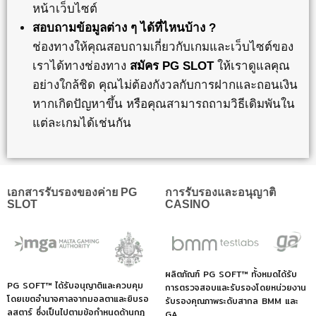
หน้าเว็บไซต์
สอบถามข้อมูลต่าง ๆ ได้ที่ไหนบ้าง ?
ช่องทางให้คุณสอบถามเกี่ยวกับเกมและเว็บไซต์ของ
เราได้ทางช่องทาง
สมัคร PG SLOT
ให้เราดูแลคุณ
อย่างใกล้ชิด คุณไม่ต้องกังวลกับการฝากและถอนเงิน
หากเกิดปัญหาขึ้น หรือคุณสามารถถามวิธีเดิมพันใน
แต่ละเกมได้เช่นกัน
เอกสารรับรองของค่าย PG
การรับรองและอนุญาติ
SLOT
CASINO
ผลิตภัณฑ์ PG SOFT™ ทั้งหมดได้รับ
PG SOFT™ ได้รับอนุญาติและควบคุม
การตรวจสอบและรับรองโดยหน่วยงาน
โดยเขตอำนาจศาลจากมอลตาและยิบรอ
รับรองคุณภาพระดับสากล BMM และ
ลสตาร์ ซึ่งเป็นไปตามข้อกำหนดด้านกฏ
GA.