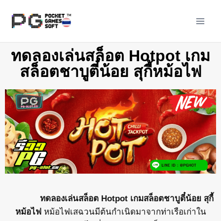
ทดลองเล่นสล็อต Hotpot เกม
สล็อตชาบูตี๋น้อย สุกี้หม้อไฟ
ทดลองเล่นสล็อต Hotpot เกมสล็อตชาบูตี๋น้อย สุกี้
หม้อไฟ
หม้อไฟเสฉวนมีต้นกำเนิดมาจากท่าเรือเก่าใน