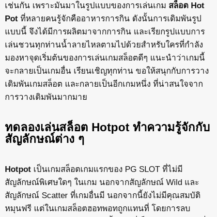
เช่นกัน เพราะมันมาในรูปแบบของการเล่นเกม
สล็อต Hot
Pot
ที่หลายคนรู้จักคืออาหารการกิน ดังนั้นการเดิมพันรูป
แบบนี้ จึงได้มีการผลิตมาจากการกิน และเรียกรูปแบบการ
เล่นชวนทุกท่านน้ำลายไหลตามไปด้วย
สำหรับใครที่กำลัง
มองหาจุดเริ่มต้นของการเล่นเกมสล็อตดีๆ แนะนำว่าเกมนี้
จะกลายเป็นเกมอื่น เรียนเชิญทุกท่าน ขอให้สนุกกับการวาง
เดิมพันเกมสล็อต และกลายเป็นอีกเกมหนึ่ง ที่น่าสนใจจาก
การวางเดิมพันมากมาย
ทดลองเล่นสล็อต Hotpot ทำความรู้จักกับ
สัญลักษณ์ต่าง ๆ
Hotpot
เป็นเกมสล็อตเกมแรกของ PG SLOT ที่ไม่มี
สัญลักษณ์พิเศษใดๆ ในเกม นอกจากสัญลักษณ์ Wild และ
สัญลักษณ์ Scatter ที่เกมอื่นมี นอกจากนี้ยังไม่มีคุณสมบัติ
หมุนฟรี แต่ในเกมสล็อตฮอทพอทถูกแทนที่ โดยการลบ