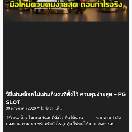
วิธีเล่นสล็อตไม่เล่นเกินงบที่ตั้งไว้ ควบคุมง่ายสุด – PG
SLOT
30 พฤษภาคม 2026
ไม่มีความเห็น
วิธีเล่นสล็อตไม่เล่นเกินงบที่ตั้งไว้ ปั่นได้นาน หากท่านกำลัง
มองหาความสนุก พร้อมรับกำไรสุดคุ้ม ใช้ทุนได้นาน จัดการงบ