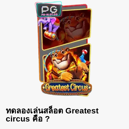
ทดลองเล่นสล็อต Greatest
circus คือ ?