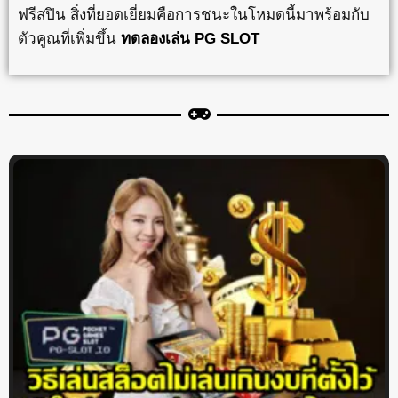
ฟรีสปิน สิ่งที่ยอดเยี่ยมคือการชนะในโหมดนี้มาพร้อมกับ
ตัวคูณที่เพิ่มขึ้น
ทดลองเล่น PG SLOT