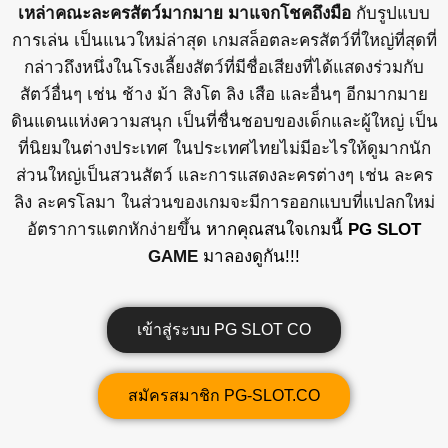
เหล่าคณะละครสัตว์มากมาย มาแจกโชคถึงมือ
กับรูปแบบ
การเล่น เป็นแนวใหม่ล่าสุด เกมสล็อตละครสัตว์ที่ใหญ่ที่สุดที่
กล่าวถึงหนึ่งในโรงเลี้ยงสัตว์ที่มีชื่อเสียงที่ได้แสดงร่วมกับ
สัตว์อื่นๆ เช่น ช้าง ม้า สิงโต ลิง เสือ และอื่นๆ อีกมากมาย
ดินแดนแห่งความสนุก เป็นที่ชื่นชอบของเด็กและผู้ใหญ่ เป็น
ที่นิยมในต่างประเทศ ในประเทศไทยไม่มีอะไรให้ดูมากนัก
ส่วนใหญ่เป็นสวนสัตว์ และการแสดงละครต่างๆ เช่น ละคร
ลิง ละครโลมา ในส่วนของเกมจะมีการออกแบบที่แปลกใหม่
อัตราการแตกหักง่ายขึ้น
หากคุณสนใจเกมนี้
PG SLOT
GAME
มาลองดูกัน!!!
เข้าสู่ระบบ PG SLOT CO
สมัครสมาชิก PG-SLOT.CO