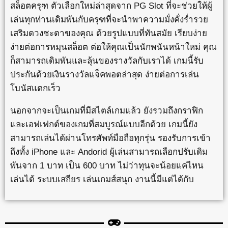
สล็อตครุฑ ตัวเลือกใหม่ล่าสุดจาก PG Slot ที่จะช่วยให้ผู้
เล่นทุกท่านเดิมพันกับครุฑที่จะนำพาความมั่งคั่งร่ำรวย
เสริมดวงชะตาของคุณ ด้วยรูปแบบที่ทันสมัย เรียบง่าย
ง่ายต่อการหมุนสล็อต ต่อให้คุณเป็นนักพนันหน้าใหม่ คุณ
ก็สามารถเดิมพันและลุ้นของรางวัลกับเราได้ เกมนี้รับ
ประกันด้วยเงินรางวัลแจ็คพอตล่าสุด ง่ายต่อการเล่น
โบนัสแตกเร็ว
นอกจากจะเป็นเกมที่มีสไตล์เกมแล้ว ยังรวมถึงกราฟิก
และเอฟเฟกต์ของเกมที่สมบูรณ์แบบอีกด้วย เกมนี้ยัง
สามารถเล่นได้ผ่านโทรศัพท์มือถือทุกรุ่น รองรับการเข้า
ถึงทั้ง iPhone และ Andorid ผู้เล่นสามารถเลือกปรับเดิม
พันจาก 1 บาท เป็น 600 บาท ไม่ว่าทุนจะน้อยแค่ไหน
เล่นได้ ระบบเสถียร เล่นเกมส์สนุก งานนี้มีแต่ได้กับ