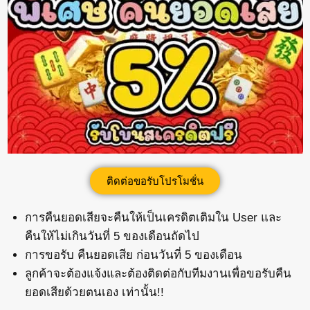
ติดต่อขอรับโปรโมชั่น
การคืนยอดเสียจะคืนให้เป็นเครดิตเติมใน User และ
คืนให้ไม่เกินวันที่ 5 ของเดือนถัดไป
การขอรับ คืนยอดเสีย ก่อนวันที่ 5 ของเดือน
ลูกค้าจะต้องแจ้งและต้องติดต่อกับทีมงานเพื่อขอรับคืน
ยอดเสียด้วยตนเอง เท่านั้น!!