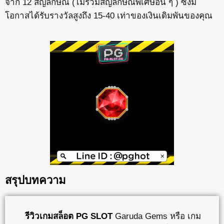
จาก 12 สัญลักษณ์ (ไม่รวมสัญลักษณ์พิเศษอื่น ๆ ) ซึ่งมี
โอกาสได้รับรางวัลสูงถึง 15-40 เท่าของเงินเดิมพันของคุณ
สรุปบทความ
รีวิวเกมสล็อต PG SLOT
Garuda Gems หรือ เกม