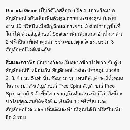
Garuda Gems
เป็นวิดีโอสล็อต 6 รีล 4 แถวพร้อมชุด
สัญลักษณ์เสริมเพื่อเพิ่มตัวคูณการชนะของคุณ เปิดใช้
งาน 10 ฟรีสปินเมื่อสัญลักษณ์กระจาย 3 ตัวปรากฏขึ้นที่
ใดก็ได้ ด้วยสัญลักษณ์ Scatter เพิ่มเติมแต่ละอันที่กระตุ้น
2 ฟรีสปิน เพิ่มตัวคูณการชนะของคุณโดยรวบรวม 3
สัญลักษณ์ไวด์เช่นกัน!
ธีมและกราฟิก
เงินรางวัลจะเรียงจากซ้ายไปขวา จับคู่ 3
สัญลักษณ์ที่เหมือนกัน สัญลักษณ์ไวด์จะปรากฏบนวงล้อ
2, 3, 4 และ 5 เท่านั้น ซึ่งสามารถแทนที่สัญลักษณ์ทั้งหมด
ในเกม (ยกเว้นสัญลักษณ์ Free Spin) สัญลักษณ์ Free
Spin หากมี 3 ตัวขึ้นไปปรากฏในตำแหน่งใดก็ได้ สิ่งนี้จะ
นำไปสู่คุณสมบัติฟรีสปิน เริ่มต้น 10 ฟรีสปิน และ
สัญลักษณ์ Scatter เพิ่มเติมจะทำให้คุณได้รับฟรีสปินเพิ่ม
อีก 2 รอบ