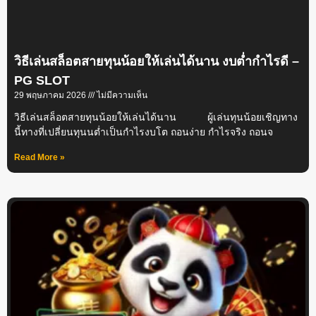
วิธีเล่นสล็อตสายทุนน้อยให้เล่นได้นาน งบต่ำกำไรดี –
PG SLOT
29 พฤษภาคม 2026
ไม่มีความเห็น
วิธีเล่นสล็อตสายทุนน้อยให้เล่นได้นาน ผู้เล่นทุนน้อยเชิญทาง
นี้ทางที่เปลี่ยนทุนนต่ำเป็นกำไรงบโต ถอนง่าย กำไรจริง ถอนจ
Read More »