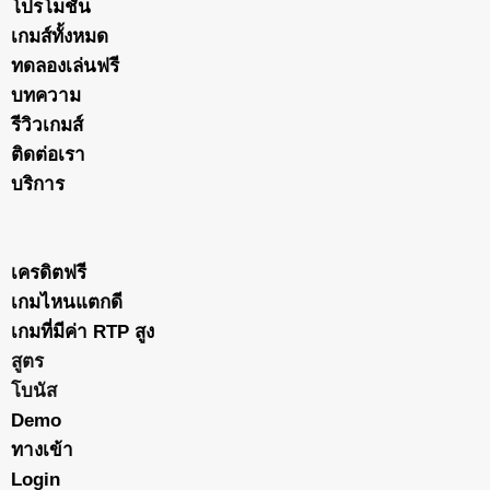
โปรโมชั่น
เกมส์ทั้งหมด
ทดลองเล่นฟรี
บทความ
รีวิวเกมส์
ติดต่อเรา
บริการ
เครดิตฟรี
เกมไหนแตกดี
เกมที่มีค่า RTP สูง
สูตร
โบนัส
Demo
ทางเข้า
Login