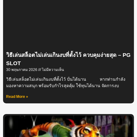
วิธีเล่นสล็อตไม่เล่นเกินงบที่ตั้งไว้ ควบคุมง่ายสุด – PG
SLOT
30 พฤษภาคม 2026
ไม่มีความเห็น
วิธีเล่นสล็อตไม่เล่นเกินงบที่ตั้งไว้ ปั่นได้นาน หากท่านกำลัง
มองหาความสนุก พร้อมรับกำไรสุดคุ้ม ใช้ทุนได้นาน จัดการงบ
Read More »