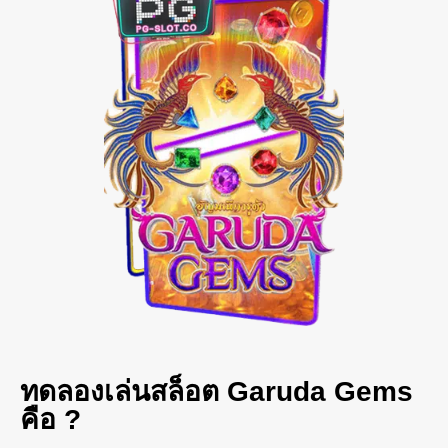
ทดลองเล่นสล็อต Garuda Gems
คือ ?