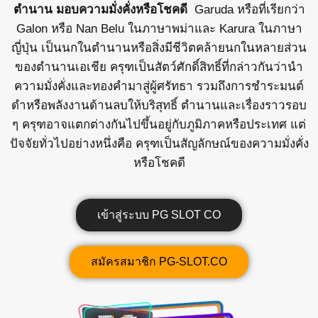
ตำนาน มอบความมั่งคั่งหรือโชคดี
Garuda หรือที่เรียกว่า
Galon หรือ Nan Belu ในภาษาพม่าและ Karura ในภาษา
ญี่ปุ่น เป็นนกในตำนานหรือสิ่งมีชีวิตคล้ายนกในหลายส่วน
ของตำนานเอเชีย ครุฑเป็นสัตว์ศักดิ์สิทธิ์ที่กล่าวกันว่านำ
ความมั่งคั่งและทองคำมาสู่ผู้ศรัทธา รวมถึงการชำระมนต์
ดำหรือพลังงานด้านลบให้บริสุทธิ์ ตำนานและเรื่องราวรอบ
ๆ ครุฑอาจแตกต่างกันไปขึ้นอยู่กับภูมิภาคหรือประเทศ แต่
ปัจจัยทั่วไปอย่างหนึ่งคือ ครุฑเป็นสัญลักษณ์ของความมั่งคั่ง
หรือโชคดี
เข้าสู่ระบบ PG SLOT CO
สมัครสมาชิก PG-SLOT.CO