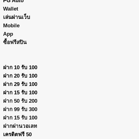
PG Auto
Wallet
เล่นผ่านเว็บ
Mobile
App
ซื้อฟรีสปิน
ฝาก 10 รับ 100
ฝาก 20 รับ 100
ฝาก 29 รับ 100
ฝาก 15 รับ 100
ฝาก 50 รับ 200
ฝาก 99 รับ 300
ฝาก 15 รับ 100
ฝากผ่านวอเลท
เครดิตฟรี 50