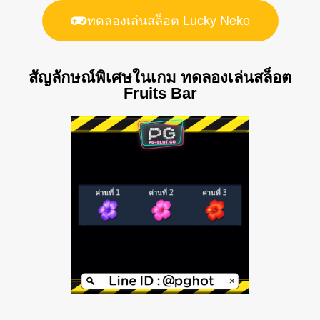
ทดลองเล่นสล็อต Lucky Neko
สัญลักษณ์พิเศษในเกม ทดลองเล่นสล็อต
Fruits Bar