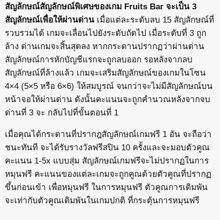
สัญลักษณ์สัญลักษณ์พิเศษของเกม Fruits Bar จะเป็น 3
สัญลักษณ์เพื่อให้ผ่านด่าน
เมื่อแต่ละระดับลบ 15 สัญลักษณ์ที่
รวบรวมได้ เกมจะเลื่อนไปยังระดับถัดไป เมื่อระดับที่ 3 ถูก
ล้าง ด่านเกมจะสิ้นสุดลง หากกระดานปรากฏว่าผ่านด่าน
สัญลักษณ์การหักบัญชีแรกจะถูกลบออก รอหลังจากลบ
สัญลักษณ์ที่ล้างแล้ว เกมจะเสริมสัญลักษณ์ของเกมในโซน
4×4 (5×5 หรือ 6×6) ให้สมบูรณ์ จนกว่าจะไม่มีสัญลักษณ์บน
หน้าจอให้ผ่านด่าน ดังนั้นคะแนนจะถูกคำนวณหลังจากจบ
ด่านที่ 3 จะ กลับไปที่ขั้นตอนที่ 1
เมื่อคุณได้กระดานที่ปรากฎสัญลักษณ์เกมฟรี 1 อัน จะถือว่า
ชนะทันที จะได้รับรางวัลฟรีสปิน 10 ครั้งและจะมอบตัวคูณ
คะแนน 1-5x แบบสุ่ม สัญลักษณ์เกมฟรีจะไม่ปรากฏในการ
หมุนฟรี คะแนนของแต่ละเกมจะถูกคูณด้วยตัวคูณที่ปรากฏ
ขึ้นก่อนเข้า เพื่อหมุนฟรี ในการหมุนฟรี ตัวคูณการเดิมพัน
จะเท่ากับตัวคูณเดิมพันในเกมปกติ ที่กระตุ้นการหมุนฟรี