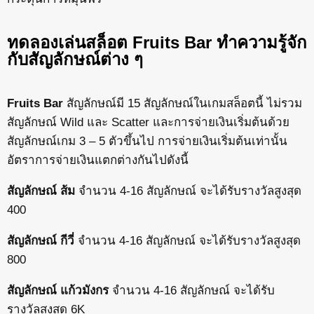
ทดลองเล่นสล็อต Fruits Bar ทำความรู้จัก
กับสัญลักษณ์ต่าง ๆ
Fruits Bar
สัญลักษณ์มี 15 สัญลักษณ์ในเกมสล็อตนี้ ไม่รวม
สัญลักษณ์ Wild และ Scatter
และการจ่ายเงินเริ่มต้นด้วย
สัญลักษณ์เกม 3 – 5 ตัวขึ้นไป การจ่ายเงินเริ่มต้นเท่านั้น
อัตราการจ่ายเงินแตกต่างกันไปดังนี้
สัญลักษณ์ ส้ม
จำนวน 4-16 สัญลักษณ์ จะได้รับรางวัลสูงสุด
400
สัญลักษณ์ กีวี่
จำนวน 4-16 สัญลักษณ์ จะได้รับรางวัลสูงสุด
800
สัญลักษณ์ แก้วมังกร
จำนวน 4-16 สัญลักษณ์ จะได้รับ
รางวัลสูงสุด 6K