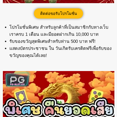
ติดต่อขอรับโปรโมชั่น
โปรโมชั่นพิเศษ สำหรับลูกค้าที่เป็นสมาชิกกับทางเว็บ
เราครบ 1 เดือน และมียอดฝากเกิน 10,000 บาท
รับของขวัญสุดพิเศษสำหรับท่าน 500 บาท ฟรี!
แสดงบัตรประชาชน ใน วันเกิดรับเครดิตฟรีเพื่อรับของ
ขวัญของคุณได้เลย!