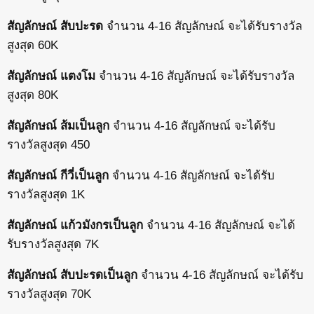
สัญลักษณ์ สับปะรด
จำนวน 4-16 สัญลักษณ์ จะได้รับรางวัล
สูงสุด 60K
สัญลักษณ์ แตงโม
จำนวน 4-16 สัญลักษณ์ จะได้รับรางวัล
สูงสุด 80K
สัญลักษณ์ ส้มเป็นลูก
จำนวน 4-16 สัญลักษณ์ จะได้รับ
รางวัลสูงสุด 450
สัญลักษณ์ กีวี่เป็นลูก
จำนวน 4-16 สัญลักษณ์ จะได้รับ
รางวัลสูงสุด 1K
สัญลักษณ์ แก้วมังกรเป็นลูก
จำนวน 4-16 สัญลักษณ์ จะได้
รับรางวัลสูงสุด 7K
สัญลักษณ์ สับปะรดเป็นลูก
จำนวน 4-16 สัญลักษณ์ จะได้รับ
รางวัลสูงสุด 70K