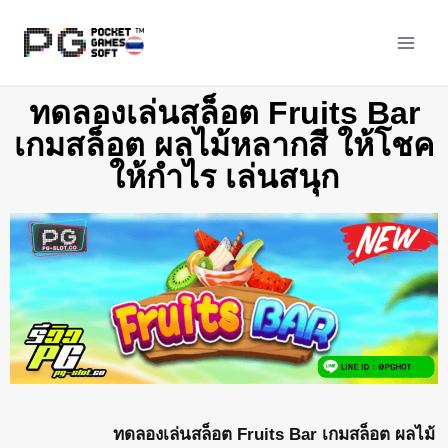
ทดลองเล่นสล็อต Fruits Bar
เกมสล็อต ผลไม้หลากสี ให้โชค
ให้กำไร เล่นสนุก
ทดลองเล่นสล็อต Fruits Bar เกมสล็อต ผลไม้