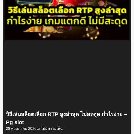
วิธีเล่นสล็อตเลือก RTP สูงล่าสุด ไม่สะดุด กำไรง่าย –
Pg slot
28 พฤษภาคม 2026
ไม่มีความเห็น