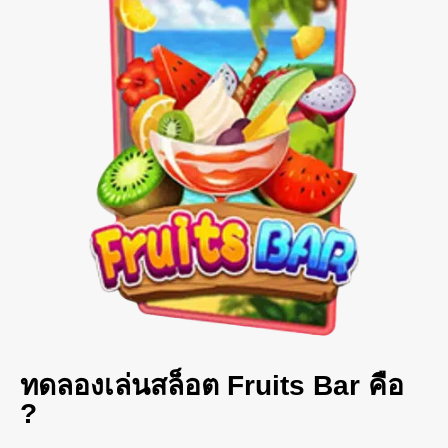
ทดลองเล่นสล็อต Fruits Bar คือ
?