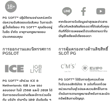
PG SOFT™ ปฏิบัติตามอย่างเคร่งครัด
หากต้องการรับข้อมูลล่าสุดและข่าวสาร
ต่อความรับผิดชอบต่อสังคม ในการเข้า
เกี่ยวกับผลิตภัณฑ์ของเราที่จัดส่งถึงคุณ
สู่เว็บไซต์ของ PG SOFT™ คุณต้องอยู่
ทันทีที่มีการเผยแพร่โปรดติดตามเราใน
ในขีด จำกัด อายุทางกฎหมายของ
บัญชีโซเชียลมีเดียของเรา
ประเทศของคุณ
การออกงานและนิทรรศการ
การคุ้มครองทางด้านลิขสิทธิ์
PGSLOT
SLOT PG
PG SOFT™ ได้รับการคุ้มครองโดย
PG SOFT™ เข้าร่วม ICE &
ใบรับรองสิทธิบัตร 9 ฉบับที่ออกโดย
Netherlands IGB Live ของ
หน่วยงานในยุโรปและสงวนสิทธิ์ในการ
ลอนดอน! ในปี 2560 และปี 2018 ได้
ดำเนินการตามกฎหมายสำหรับการละเมิด
รับการตอบรับอย่างดีและมีการร่วมมือ
ทรัพย์สินทางปัญญา.
กับ บริษัท ต่างๆใน 100 อันดับต้น ๆ