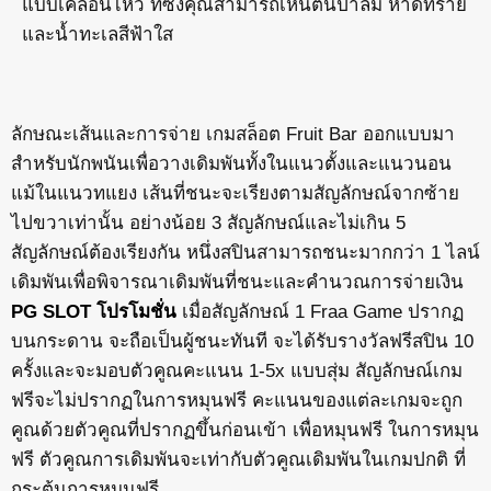
แบบเคลื่อนไหว ที่ซึ่งคุณสามารถเห็นต้นปาล์ม หาดทราย
และน้ำทะเลสีฟ้าใส
ลักษณะเส้นและการจ่าย เกมสล็อต Fruit Bar ออกแบบมา
สำหรับนักพนันเพื่อวางเดิมพันทั้งในแนวตั้งและแนวนอน
แม้ในแนวทแยง เส้นที่ชนะจะเรียงตามสัญลักษณ์จากซ้าย
ไปขวาเท่านั้น อย่างน้อย 3 สัญลักษณ์และไม่เกิน 5
สัญลักษณ์ต้องเรียงกัน หนึ่งสปินสามารถชนะมากกว่า 1 ไลน์
เดิมพันเพื่อพิจารณาเดิมพันที่ชนะและคำนวณการจ่ายเงิน
PG SLOT โปรโมชั่น
เมื่อสัญลักษณ์ 1 Fraa Game ปรากฏ
บนกระดาน จะถือเป็นผู้ชนะทันที จะได้รับรางวัลฟรีสปิน 10
ครั้งและจะมอบตัวคูณคะแนน 1-5x แบบสุ่ม สัญลักษณ์เกม
ฟรีจะไม่ปรากฏในการหมุนฟรี คะแนนของแต่ละเกมจะถูก
คูณด้วยตัวคูณที่ปรากฏขึ้นก่อนเข้า เพื่อหมุนฟรี ในการหมุน
ฟรี ตัวคูณการเดิมพันจะเท่ากับตัวคูณเดิมพันในเกมปกติ ที่
กระตุ้นการหมุนฟรี