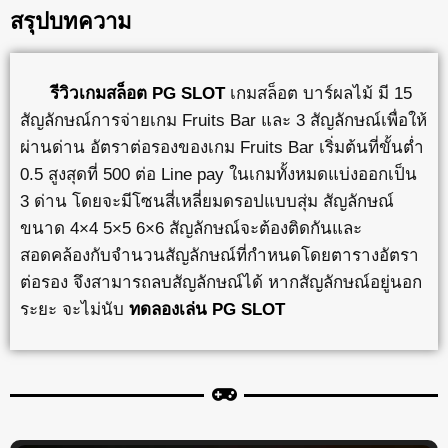
สรุปบทความ
รีวิวเกมสล็อต PG SLOT
เกมสล็อต บาร์ผลไม้ มี 15
สัญลักษณ์การจ่ายเกม Fruits Bar และ 3 สัญลักษณ์เพื่อให้
ผ่านด่าน อัตราต่อรองของเกม Fruits Bar เริ่มต้นที่ขั้นต่ำ
0.5 สูงสุดที่ 500 ต่อ Line pay
ในเกมทั้งหมดแบ่งออกเป็น
3 ด่าน โดยจะมีโซนสี่เหลี่ยมดรอปแบบสุ่ม สัญลักษณ์
ขนาด 4×4 5×5 6×6 สัญลักษณ์จะต้องติดกันและ
สอดคล้องกับจำนวนสัญลักษณ์ที่กำหนดโดยตารางอัตรา
ต่อรอง จึงสามารถลบสัญลักษณ์ได้ หากสัญลักษณ์อยู่นอก
ระยะ จะไม่นับ
ทดลองเล่น PG SLOT