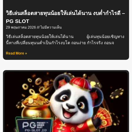
วิธีเล่นสล็อตสายทุนน้อยให้เล่นได้นาน งบต่ำกำไรดี –
PG SLOT
29 พฤษภาคม 2026
ไม่มีความเห็น
วิธีเล่นสล็อตสายทุนน้อยให้เล่นได้นาน ผู้เล่นทุนน้อยเชิญทาง
นี้ทางที่เปลี่ยนทุนนต่ำเป็นกำไรงบโต ถอนง่าย กำไรจริง ถอนจ
Read More »